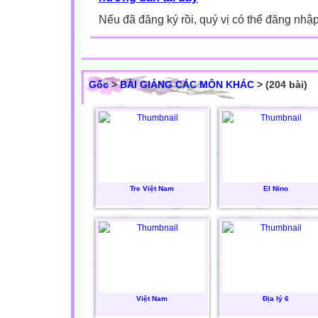
Nếu đã đăng ký rồi, quý vị có thể đăng nhậ
Gốc
>
BÀI GIẢNG CÁC MÔN KHÁC
> (204 bài)
Tre Việt Nam
El Nino
Việt Nam
Địa lý 6