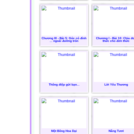
Chương III - Bài 5: Góc có đỉnh
Chương I - Bài 10: Chia đ
... ngoài đường tròn
thức cho đơn thức
Thông điệp gửi bạn...
Lời Yêu Thương
Một Bông Hoa Dại
Nắng Tươi