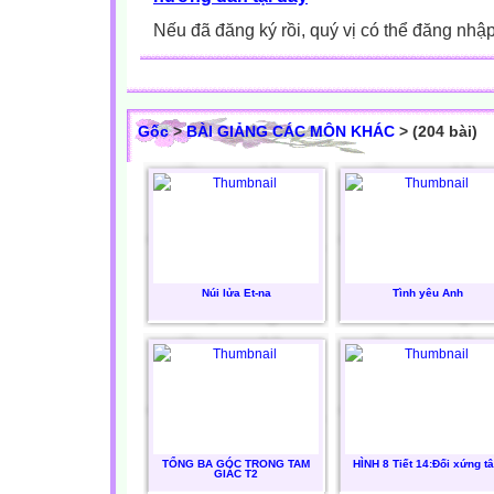
Nếu đã đăng ký rồi, quý vị có thể đăng nhậ
Gốc
>
BÀI GIẢNG CÁC MÔN KHÁC
> (204 bài)
Núi lửa Et-na
Tình yêu Anh
TỔNG BA GÓC TRONG TAM
HÌNH 8 Tiết 14:Đối xứng t
GIÁC T2