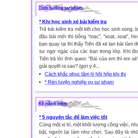
Tình huống sư phạm
* Khi học sinh xé bài kiểm tra
Trả bài kiểm tra một tiết cho học sinh xong,
đầu bài mới thì bỗng “roạc”, “xoạt, xoạt”, hì
bạn quay lại thì thấy Tiến đã xé tan bài làm
sự ngơ ngác của các bạn trong lớp. Khi đượ
Tiến trả lời tỉnh queo: “Bài của em thì em x
giải quyết ra sao? (gợi ý 4...
Cách khắc phục tâm lý hồi hộp khi thi
* Rèn luyện nghiệp vụ sư phạm
Kỹ năng mềm
* 5 nguyên tắc để làm việc tốt
Cùng một vị trí, một khối lượng công việc, n
bật, người lại làm như chơi. Sau đây là nh