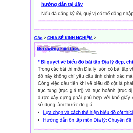
hướng dẫn tại đây
Nếu đã đăng ký rồi, quý vị có thể đăng nhậ
Gốc
>
CHIA SẺ KINH NGHIỆM
>
Bồi dưỡng kiến thức
* Bí quyết vẽ biểu đồ bài tập Địa lý đẹp, ch
Trong các bài thi môn Địa lý luôn có bài tập 
đồ này không chỉ yêu cầu tính chính xác mà 
Công việc đầu tiên khi vẽ biểu đồ cột là phả
trục tung (trục giá trị) và trục hoành (trục đ
được xây dựng phải phù hợp với khổ giấy vẽ
sử dụng làm thước đo giá...
Lựa chọn và cách thể hiện biểu đồ cột thí
Hướng dẫn ôn tập môn Địa lý: Chuyên đề Đ