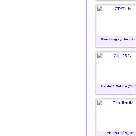
Giao thông vận tải - Bài
Trái đất & Mặt trời (Clip 
CĐ TỊNH TIẾN_911