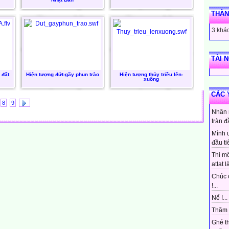
THÀN
3 khác
TÀI 
 đất
Hiện tượng đứt-gãy phun trào
Hiện tượng thủy triều lên-
xuống
CÁC 
8
9
Nhân 
tràn đ
Mình 
đầu ti
Thi mô
atlat là
Chúc 
!...
Nể !...
Thăm 
Ghé t