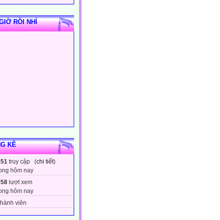
GIỜ RỒI NHỈ
G KÊ
451
truy cập (
chi tiết
)
ong hôm nay
558
lượt xem
ong hôm nay
hành viên