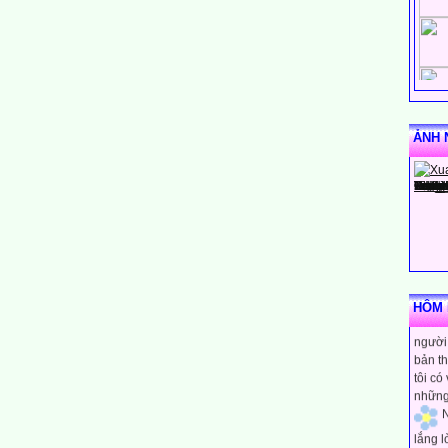
ẢNH 
N
HÔM N
rằng m
người 
bản th
tôi có
những
N
lắng 
tĩnh h