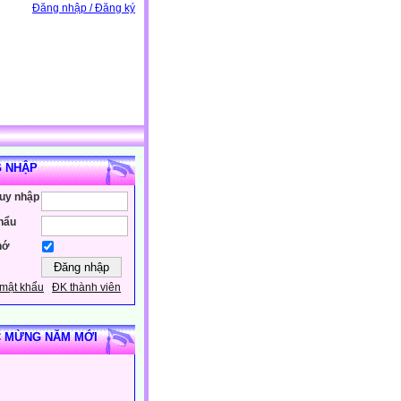
Đăng nhập / Đăng ký
 NHẬP
ruy nhập
hẩu
hớ
mật khẩu
ĐK thành viên
 MỪNG NĂM MỚI