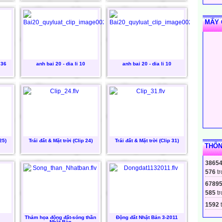
MẤY 
 36
anh bai 20 - dia li 10
anh bai 20 - dia li 10
25)
Trái đất & Mặt trời (Clip 24)
Trái đất & Mặt trời (Clip 31)
THỐN
3865
576
tr
6789
585
tr
1592
t
Thảm họa động đất-sóng thần
Động đất Nhật Bản 3-2011
Nhật Bản