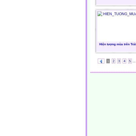
Hiện tượng mùa trên Trái
...
1
2
3
4
5