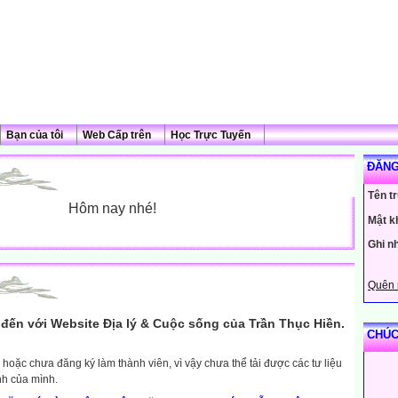
Bạn của tôi
Web Cấp trên
Học Trực Tuyến
ĐĂNG
Tên t
Hôm nay nhé!
Mật k
Ghi n
Quên 
đến với Website Địa lý & Cuộc sống của Trần Thục Hiền.
CHÚC
hoặc chưa đăng ký làm thành viên, vì vậy chưa thể tải được các tư liệu
nh của mình.