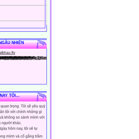
NGẪU NHIÊN
gày hôm nay, tôi sẽ tin
AY TÔI...
ình là người đặc biệt, một
quan trọng. Tôi sẽ yêu quý
ân tôi với chính những gì
 và không so sánh mình với
 người khác.
gày hôm nay, tôi sẽ tự
lòng mình và cố gắng trầm
ơn. Tôi sẽ học cách kiểm