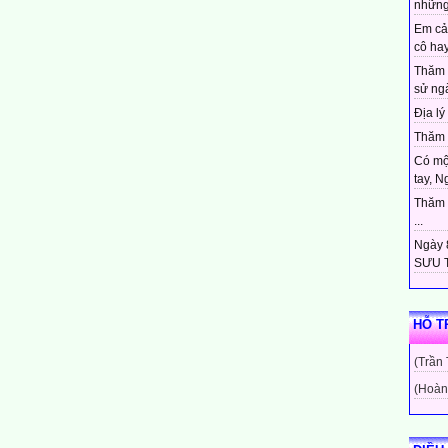
những
Em cả
cô hay
Thăm 
sử ngà
Địa lý 
Thăm c
Có mộ
tay, N
Thăm c
...
Ngày 8
SƯU T
HỖ T
(Trần
(Hoàn