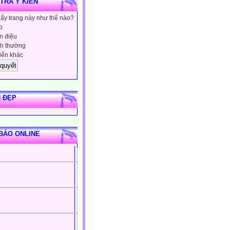
 TRA Ý KIẾN
hấy trang này như thế nào?
p
 điệu
h thường
iến khác
 ĐẸP
BÁO ONLINE