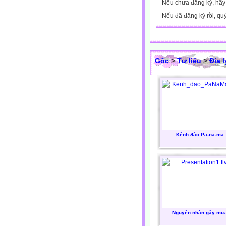
Nếu chưa đăng ký, hã
Nếu đã đăng ký rồi, qu
Gốc
>
Tư liệu
>
Địa l
Kênh đào Pa-na-ma
Nguyên nhân gây mư