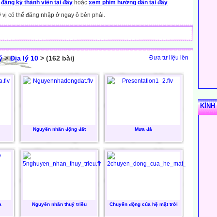
y
đăng ký thành viên tại đây
hoặc
xem phim hướng dẫn tại đây
ý vị có thể đăng nhập ở ngay ô bên phải.
ý
>
Địa lý 10
> (162 bài)
Đưa tư liệu lên
KÍNH
Nguyên nhân động đất
Mưa đá
a
Nguyên nhân thuỷ triều
Chuyển động của hệ mặt trời