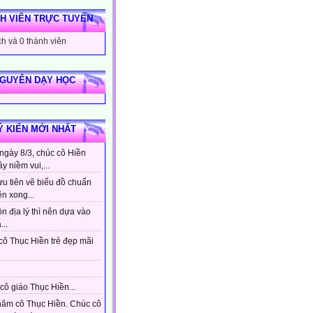
H VIÊN TRỰC TUYẾN
h và 0 thành viên
NGUYÊN DẠY HỌC
Ý KIẾN MỚI NHẤT
ngày 8/3, chúc cô Hiền
ầy niềm vui,...
ưu tiên vẽ biểu đồ chuẩn
ên xong...
n địa lý thì nên dựa vào
...
cô Thục Hiền trẻ đẹp mãi
cô giáo Thục Hiền...
hăm cô Thục Hiền. Chúc cô