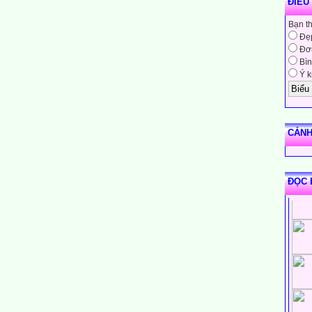
ĐIỀU
Bạn t
Đẹ
Đơn
Bìn
Ý k
CẢNH
ĐỌC 