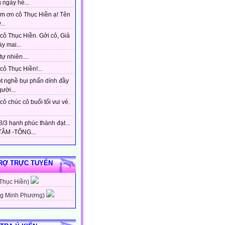
 ngày hè...
m ơn cô Thục Hiền ạ! Tên
...
cô Thục Hiền. Gởi cô, Giả
y mai...
tự nhiên....
ô Thục Hiền!...
t nghề bụi phấn dính đầy
gười...
ô chúc cô buổi tối vui vẻ.
/3 hạnh phúc thành đạt...
ẦM -TỔNG...
RỢ TRỰC TUYẾN
 Thục Hiền)
g Minh Phương)