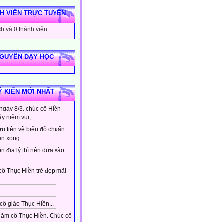
H VIÊN TRỰC TUYẾN
h và 0 thành viên
NGUYÊN DẠY HỌC
Ý KIẾN MỚI NHẤT
ngày 8/3, chúc cô Hiền
ầy niềm vui,...
ưu tiên vẽ biểu đồ chuẩn
ên xong...
n địa lý thì nên dựa vào
...
cô Thục Hiền trẻ đẹp mãi
cô giáo Thục Hiền...
hăm cô Thục Hiền. Chúc cô