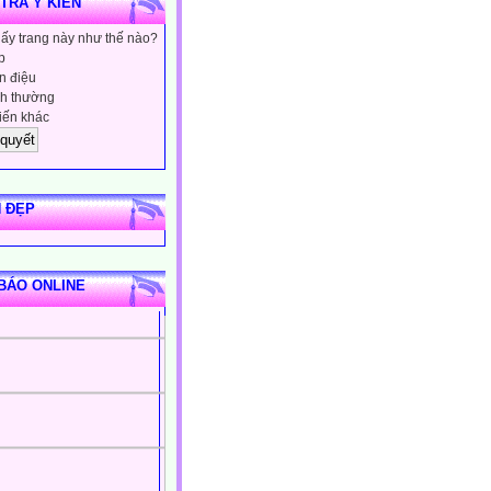
 TRA Ý KIẾN
hấy trang này như thế nào?
p
 điệu
h thường
iến khác
 ĐẸP
BÁO ONLINE