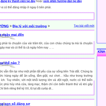
y
đăng ký thành viên tại đây
hoặc
xem phim hướng dẫn tại đây
ý vị có thể đăng nhập ở ngay ô bên phải.
RƯỜNG
>
Địa lý với môi trường
>
Tạo bài viết mới
sử ngày mai đến
phải là chuyện của vài trăm tới, của con cháu chúng ta mà là chuyện
ày mai và có thể là cả ngày hôm nay ... ...
KÍNH
hư thế nào ?
ớc vẫn tồn tại như một phần tất yếu của sự sống trên Trái đất. Chúng ta
ớc hàng ngày để ăn uống, tắm giặt, vui chơi… hầu như trong trường
ch. Tuy nhiên, với một khối lượng lớn và đột ngột, nước có thể biến
ức phá hủy nhà cửa, làng mạc, thậm chí còn biến thành thứ vũ khí gây
ỉ tính riêng thế kỷ XX, lũ lụt đã cướp đi...
ững con số đáng sợ