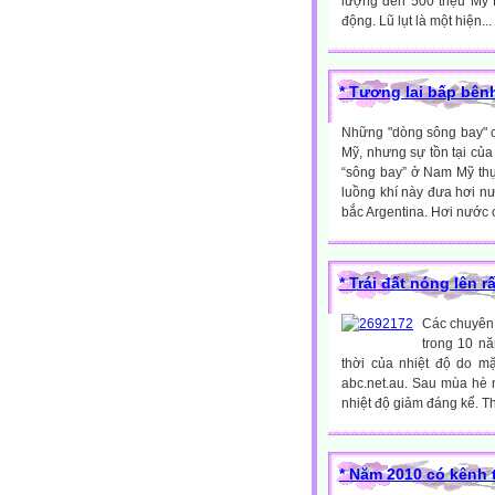
lượng đến 500 triệu Mỷ
động. Lũ lụt là một hiện...
* Tương lai bấp bê
Những "dòng sông bay" 
Mỹ, nhưng sự tồn tại của
“sông bay” ở Nam Mỹ thự
luồng khí này đưa hơi n
bắc Argentina. Hơi nước c
* Trái đất nóng lên 
Các chuyên 
trong 10 nă
thời của nhiệt độ do mặ
abc.net.au. Sau mùa hè n
nhiệt độ giảm đáng kể. T
* Năm 2010 có kênh 