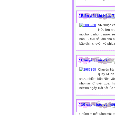
* Biến đổi khí hậu: 
VN thuộc c
thức lớn nh
một trong những nước sẽ
báo, BÐKH sẽ làm cho c
bão dịch chuyển về phía 
* Chuyên Trái đất
Chuyện trái
quay. Muôn 
chưa nhiễm bẩn Nên vẫn
nhỏ này: Chuyện xưa nhắc
nét thơ ngây Trái đất lú
* 10 cách bảo vệ mô
Chúng ta biết rằng môi 