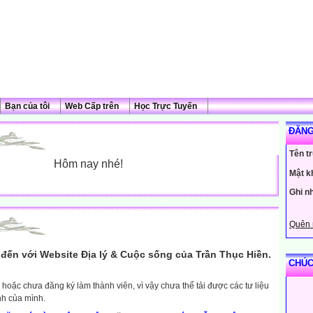
Bạn của tôi
Web Cấp trên
Học Trực Tuyến
ĐĂNG
Tên t
Hôm nay nhé!
Mật k
Ghi n
Quên 
đến với Website Địa lý & Cuộc sống của Trần Thục Hiền.
CHÚC
hoặc chưa đăng ký làm thành viên, vì vậy chưa thể tải được các tư liệu
nh của mình.