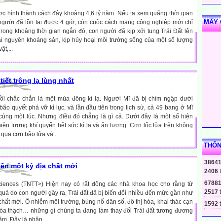
ợc hình thành cách đây khoảng 4,6 tỷ năm. Nếu ta xem quãng thời gian
MẤY 
 người đã tồn tại được 4 giờ, còn cuộc cách mạng công nghiệp mới chỉ
Trong khoảng thời gian ngắn đó, con người đã kịp xới tung Trái Đất lên
tài nguyên khoáng sản, kịp hủy hoại môi trường sống của một số lượng
ật,...
tiết trông lạ lùng nhất
ồi chắc chắn là một mùa đông kì lạ. Người Mĩ đã bị chìm ngập dưới
bão quyết phá vỡ kỉ lục, và lần đầu tiên trong lịch sử, cả 49 bang ở Mĩ
i cùng một lúc. Nhưng điều đó chẳng là gì cả. Dưới đây là một số hiện
iện tượng khí quyển hết sức kì lạ và ấn tượng. Cơn lốc lửa trên không
 qua cơn bão lửa và...
THỐN
3864
 đến một kỷ địa chất mới
2406
6788
ciences (TNTT>) Hiện nay có rất đông các nhà khoa học cho rằng từ
2517
uả do con người gây ra, Trái đất đã bị biến đổi nhiều đến mức gần như
chất mới. Ô nhiễm môi trường, bùng nổ dân số, đô thị hóa, khai thác cạn
1592
t
óa thạch… những gì chúng ta đang làm thay đổi Trái đất tương đương
ăm. Đây là nhận...