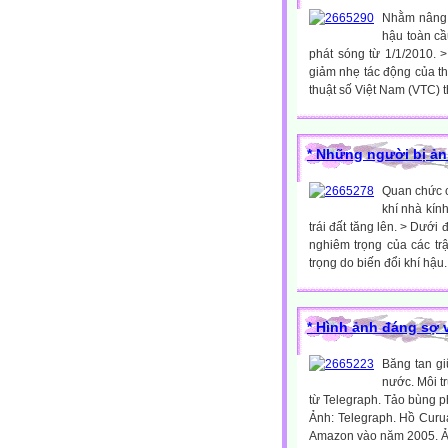
Nhằm nâng 
hậu toàn cầ
phát sóng từ 1/1/2010. 
giảm nhẹ tác động của th
thuật số Việt Nam (VTC) 
* Những người bị ản
Quan chức c
khí nhà kín
trái đất tăng lên. > Dưới
nghiêm trọng của các tr
trọng do biến đổi khí hậu..
* Hình ảnh đáng sợ 
Băng tan gi
nước. Môi t
từ Telegraph. Tảo bùng p
Ảnh: Telegraph. Hồ Curua
Amazon vào năm 2005. Ảnh