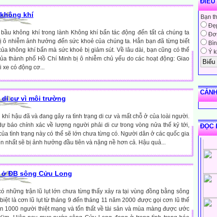
ĐIỀU
 không khí
Bạn t
Đẹ
bầu không khí trong lành Không khí bẩn tác động đến tất cả chúng ta
Đơn
ị ô nhiễm ảnh hưởng đến sức khoẻ của chúng ta. Hẳn bạn đã từng biết
Bìn
a không khí bẩn mà sức khoẻ bị giảm sút. Về lâu dài, bạn cũng có thể
Ý k
của thành phố Hồ Chí Minh bị ô nhiễm chủ yếu do các hoạt động: Giao
i xe có động cơ...
CẢNH
à di cư vì môi trường
khí hậu đã và đang gây ra tình trạng di cư và mất chỗ ở của loài người.
ự báo chính xác về lượng người phải di cư trong vòng nửa thế kỷ tới,
ĐỌC 
ủa tình trạng này có thể sẽ lớn chưa từng có. Người dân ở các quốc gia
ển nhất sẽ bị ảnh hưởng đầu tiên và nặng nề hơn cả. Hậu quả...
ụt ở ĐB sông Cửu Long
 những trận lũ lụt lớn chưa từng thấy xảy ra tại vùng đồng bằng sông
ệt là cơn lũ lụt từ tháng 9 đến tháng 11 năm 2000 được gọi cơn lũ thế
ần 1000 người thiệt mạng và tổn thất về tài sản và mùa màng được ước