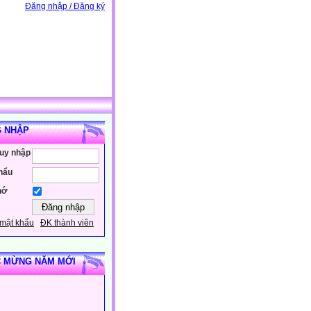
Đăng nhập / Đăng ký
 NHẬP
ruy nhập
hẩu
hớ
mật khẩu
ĐK thành viên
 MỪNG NĂM MỚI