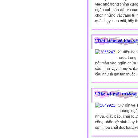
việc nhỏ trong chính cuộ
ngăn xói mòn đất và cun
chọn những vật trang trí 
quá chạy theo mốt, hãy tì
* Tiết kiệm và bảo
21 điều bạn
nước trong 
bột màu vào ngăn chứa 
cầu, như vậy là nước đa
cầu như là gạt tàn thuốc, h
* Bảo vệ môi trường
Giữ gìn vệ 
thoáng, ngăn
nhựa, giấy báo, chai lọ.
công nhân vệ sinh hay b
sơn, hoá chất độc hại... 