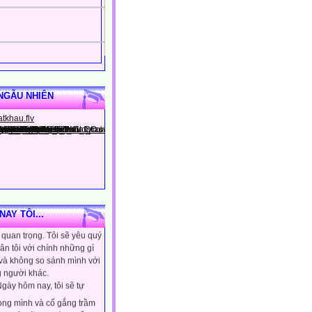
NGẪU NHIÊN
gày hôm nay, tôi sẽ tin
ình là người đặc biệt, một
AY TÔI...
quan trọng. Tôi sẽ yêu quý
ân tôi với chính những gì
 và không so sánh mình với
 người khác.
gày hôm nay, tôi sẽ tự
lòng mình và cố gắng trầm
ơn. Tôi sẽ học cách kiểm