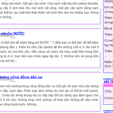
những
c sống của mình. Giữ gìn cây xanh: Cây xanh hấp thụ khí carbon dioxide,
Em cả
g cấp ổ sinh thái cho mọi sinh vật sống. Giữ gìn cây xanh bằng cách
cô hay
nội thất từ các chất liệu thân thiện với sinh thái như tre chẳng hạn. Đừng
m những...
Thăm 
sử ngà
Địa lý 
 vệ nguồn NƯỚC
Thăm c
Có mộ
 có thể làm để tránh lãng phí NƯỚC * 7 điều bạn có thể làm để tiết kiệm
tay, N
phòng tắm 1. Kiểm tra bồn cầu (toilet) để tìm những chỗ rò rỉ. Bỏ một ít
Thăm c
nước xả của bồn cầu. Nếu chưa xả nước mà màu xuất hiện trong bồn
...
ng bị rò rỉ, bạn nên sửa chữa ngay lập tức. 2. Không nên sử dụng bồn
ay sọt rác....
Ngày 8
SƯU T
 trong cộng đồng dân cư
HỖ T
sinh môi trường trong cộng đồng dân cư Giữ gìn vệ sinh nhà cửa thông
 nắp, sạch đẹp. Phân loại, tách riêng các loại rác có thể tái chế (nylon,
(Trần
..). Chứa rác trong thùng rác có nắp đậy Đổ rác đúng quy định (giao cho
(Hoàn
ỏ ở bô rác). Không khạc nhổ, phóng uế bừa bãi. Không đổ dầu nhớt,
vào cống thoát nước. Không...