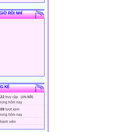
GIỜ RỒI NHỈ
G KÊ
122
truy cập (
chi tiết
)
trong hôm nay
109
lượt xem
trong hôm nay
hành viên