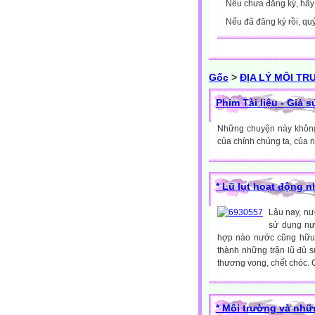
Nếu chưa đăng ký, hã
Nếu đã đăng ký rồi, qu
Gốc
>
ĐỊA LÝ MÔI T
Phim Tài liệu - Giả 
Những chuyện này không 
của chính chúng ta, của ng
* Lũ lụt hoạt động n
Lâu nay, nư
sử dụng nư
hợp nào nước cũng hữu í
thành những trận lũ đủ s
thương vong, chết chóc. Ch
* Môi trường và nh