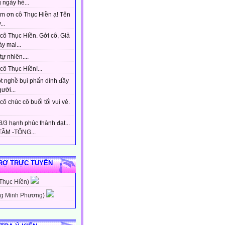
 ngày hè...
m ơn cô Thục Hiền ạ! Tên
...
cô Thục Hiền. Gởi cô, Giả
y mai...
tự nhiên....
ô Thục Hiền!...
t nghề bụi phấn dính đầy
gười...
ô chúc cô buổi tối vui vẻ.
/3 hạnh phúc thành đạt...
ẦM -TỔNG...
RỢ TRỰC TUYẾN
 Thục Hiền)
g Minh Phương)