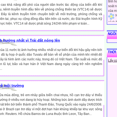
soát 
cao khả năng đối phó của người dân trước tác động của biến đổi khí
của m
u, kênh truyền hình đầu tiên về phòng chống thiên tai (VTC14) sẽ được
N
> Đây là kênh truyền hình chuyên biệt về môi trường, phòng chống và
cách 
iên tai, phục vụ cộng đồng đầu tiên trên cả nước, do Đài truyền hình Kỹ
khác đ
thực hiện. VTC14 sẽ được phát sóng 24/24h trên phạm vi toàn...
luôn n
vào s
NGÔI
sống.
h hưởng nhất vì Trái đất nóng lên
N
trọng 
ủa 11 nước bị ảnh hưởng nhiều nhất vì sự biến đổi khí hậu gây nên bởi
THỜI
mình. 
h đã tụ họp ở quốc đảo Tuvalu để bàn về số phận của mình khi nhiệt độ
diễn 
 đây là hình ảnh các nước này, trong đó có Việt Nam. Tần suất và mức độ
Lấy c
nghĩ v
ận lũ lụt, bão và hạn hán ở Việt Nam đang ngày càng trở nên nghiêm
N
..
cách 
bạn qu
tôi bi
về môi trường
người
N
ữa mùa đông, trẻ em nhảy giữa biển chai nhựa, hồ cạn trơ đáy vì thiếu
ứng xử
rường ở nhiều nơi đang bị hủy hoại. Những bức ảnh dưới đây được trích
của n
hát trên bờ biển thành phố Thanh Đảo, Trung Quốc vào ngày 24/6/2008.
những
i ở Brazil cạn trơ đáy vì một đợt hạn hán khủng khiếp tại khu vực sông
rằng n
: Reuters. Hồ chứa Barros de Luna thuộc tỉnh Leon, Tây Ban...