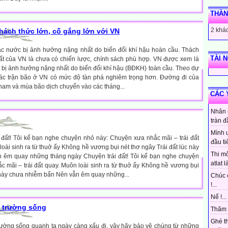
THÀN
2 khác
Thách thức lớn, cố gắng lớn với VN
ác nước bị ảnh hưởng nặng nhất do biến đổi khí hậu hoàn cầu. Thách
TÀI 
ất của VN là chưa có chiến lược, chính sách phù hợp. VN được xem là
 bị ảnh hưởng nặng nhất do biến đổi khí hậu (BÐKH) toàn cầu. Theo dự
ác trận bão ở VN có mức độ tàn phá nghiêm trọng hơn. Ðường đi của
nam và mùa bão dịch chuyển vào các tháng...
CÁC 
Nhân 
tràn đ
Mình 
 đất! Tôi kể bạn nghe chuyện nhỏ này: Chuyện xưa nhắc mãi – trái đất
đầu ti
loài sinh ra từ thuở ấy Không hề vương bụi nét thơ ngây Trái đất lúc này
Thi mô
 êm quay những tháng ngày Chuyện trái đất! Tôi kể bạn nghe chuyện
atlat là
 mãi – trái đất quay. Muôn loài sinh ra từ thuở ấy Không hề vương bụi
c này chưa nhiễm bẩn Nên vẫn êm quay những...
Chúc 
!...
Nể !...
i trường sống
Thăm 
Ghé t
trường sống quanh ta ngày càng xấu đi, vậy hãy bảo vệ chúng từ những