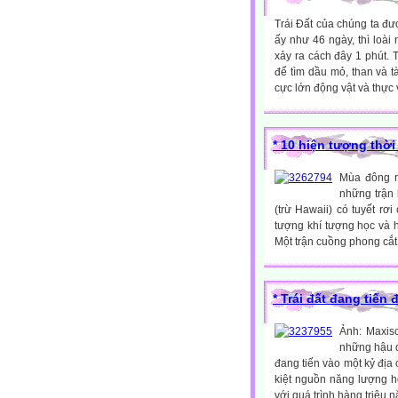
Trái Đất của chúng ta đư
ấy như 46 ngày, thì loài
xảy ra cách đây 1 phút. 
để tìm dầu mỏ, than và 
cực lớn động vật và thực v
* 10 hiện tượng thời 
Mùa đông r
những trận 
(trừ Hawaii) có tuyết rơ
tượng khí tượng học và h
Một trận cuồng phong cắt
* Trái đất đang tiến
Ảnh: Maxis
những hậu q
đang tiến vào một kỷ địa 
kiệt nguồn năng lượng h
với quá trình hàng triệu n