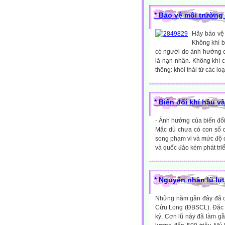
* Bảo vệ môi trường
Hãy bảo vệ 
Không khí b
có người do ảnh hưởng củ
là nạn nhân. Không khí 
thông: khói thải từ các loạ
* Biến đổi khí hậu v
- Ảnh hưởng của biến đổi 
Mặc dù chưa có con số d
song phạm vi và mức độ c
và quốc đảo kém phát tri
* Nguyên nhân lũ l
Những năm gần đây đã có
Cửu Long (ĐBSCL). Đặc bi
kỷ. Cơn lũ này đã làm g