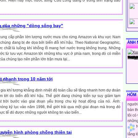
 Kim. Hiện nay mực nước sông Cửu Long đang ở trong tình trạng báo
nh của những "dòng sông bay"
cung cấp phần lớn lượng nước mưa cho rừng Amazon và khu vực Nam
ẢNH 
 chúng đang bị đe dọa bởi biến đổi khí hậu. Theo National Geographic,
c chất là luồng khí khổng lồ mang hơi nước trong không trung. Những
ước từ lưu vực Amazon tới những khu vực ở phía nam, trong đó có miền
ủa chúng tạo nên phần lớn trận mưa tại...
rất nhanh trong 10 năm tới
N
gia khí tượng khẳng định nhiệt độ toàn cầu sẽ tăng nhanh hơn dự đoán
rằng m
HÔM N
m tới do biến đổi khí hậu. Thế giới đang chứng kiến sự suy giảm tạm
người 
t trời bước vào giai đoạn yếu trong chu kỳ hoạt động của nó. Ảnh:
bản th
óng kỷ lục vào năm 1998, thế giới trải qua một giai đoạn mà trong đó
tôi có
hực tế đó được những người không tin vào biến...
những
N
lắng 
truyền hình phòng chống thiên tai
tĩnh h