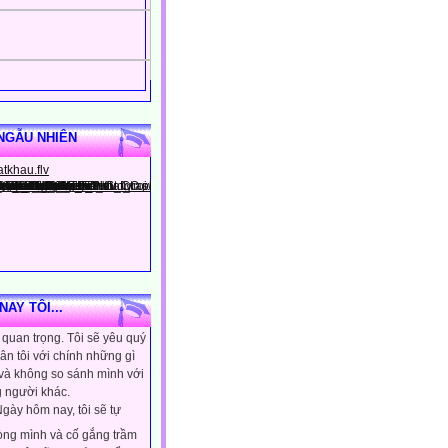
NGẪU NHIÊN
gày hôm nay, tôi sẽ tin
AY TÔI...
ình là người đặc biệt, một
quan trọng. Tôi sẽ yêu quý
ân tôi với chính những gì
 và không so sánh mình với
 người khác.
gày hôm nay, tôi sẽ tự
lòng mình và cố gắng trầm
ơn. Tôi sẽ học cách kiểm