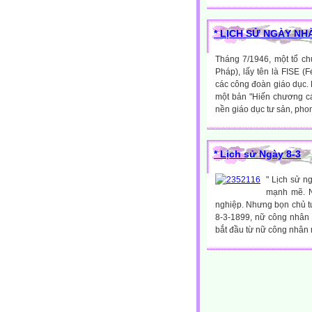
* LỊCH SỬ NGÀY NHÀ
Tháng 7/1946, một tổ ch
Pháp), lấy tên là FISE (
các công đoàn giáo dục. 
một bản "Hiến chương cá
nền giáo dục tư sản, phon
* Lịch sử Ngày 8-3
" Lịch sử n
mạnh mẽ. N
nghiệp. Nhưng bọn chủ tư
8-3-1899, nữ công nhân 
bắt đầu từ nữ công nhân 