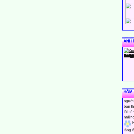
ẢNH 
N
HÔM N
rằng m
người 
bản th
tôi có
những
N
lắng 
tĩnh h