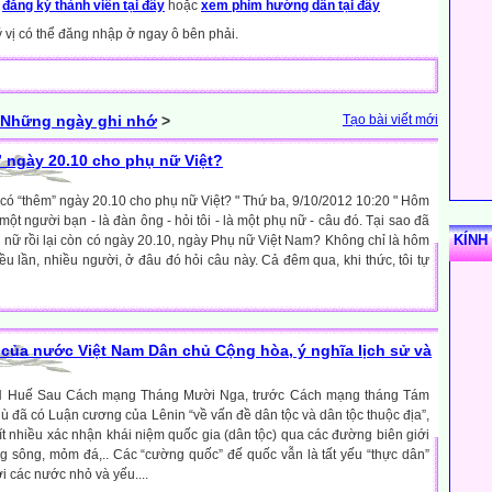
y
đăng ký thành viên tại đây
hoặc
xem phim hướng dẫn tại đây
ý vị có thể đăng nhập ở ngay ô bên phải.
Những ngày ghi nhớ
>
Tạo bài viết mới
” ngày 20.10 cho phụ nữ Việt?
ại có “thêm” ngày 20.10 cho phụ nữ Việt? " Thứ ba, 9/10/2012 10:20 " Hôm
một người bạn - là đàn ông - hỏi tôi - là một phụ nữ - câu đó. Tại sao đã
KÍNH
ụ nữ rồi lại còn có ngày 20.10, ngày Phụ nữ Việt Nam? Không chỉ là hôm
ều lần, nhiều người, ở đâu đó hỏi câu này. Cả đêm qua, khi thức, tôi tự
của nước Việt Nam Dân chủ Cộng hòa, ý nghĩa lịch sử và
 Huế Sau Cách mạng Tháng Mười Nga, trước Cách mạng tháng Tám
 đã có Luận cương của Lênin “về vấn đề dân tộc và dân tộc thuộc địa”,
chỉ ít nhiều xác nhận khái niệm quốc gia (dân tộc) qua các đường biên giới
ng sông, mỏm đá,.. Các “cường quốc” đế quốc vẫn là tất yếu “thực dân”
 các nước nhỏ và yếu....