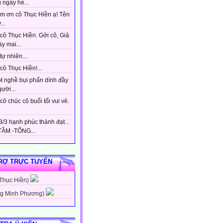
 ngày hè...
m ơn cô Thục Hiền ạ! Tên
...
cô Thục Hiền. Gởi cô, Giả
y mai...
tự nhiên....
ô Thục Hiền!...
t nghề bụi phấn dính đầy
gười...
ô chúc cô buổi tối vui vẻ.
/3 hạnh phúc thành đạt...
ẦM -TỔNG...
RỢ TRỰC TUYẾN
 Thục Hiền)
g Minh Phương)