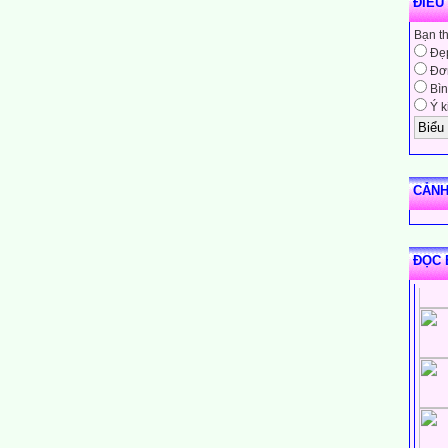
ĐIỀU
Bạn t
Đẹ
Đơn
Bìn
Ý k
CẢNH
ĐỌC 