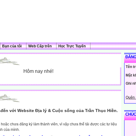
Bạn của tôi
Web Cấp trên
Học Trực Tuyến
ĐĂNG
Tên t
Hôm nay nhé!
Mật k
Ghi n
Quên 
đến với Website Địa lý & Cuộc sống của Trần Thục Hiền.
CHÚC
hoặc chưa đăng ký làm thành viên, vì vậy chưa thể tải được các tư liệu
nh của mình.