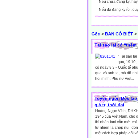
Nếu chưa đăng ký, hã
Nếu đã đăng ký rồi, qu
Gốc
>
BẠN CÓ BIẾT
>
Tại sao lại có “thêm
" Tại sao l
qua, 19.10, 
có ngày 8.3 - Quốc tế ph
qua và anh ta, mà đã nhi
hỏi mình: Phụ nữ Việt...
Tuyên ngôn Độc lập 
giá trị thời đại
Hoàng Ngọc Vĩnh, ĐHKH
1945 của Việt Nam, cho dù
thì nhân loại vẫn mới 
tự nhiên là chóp núi, dò
một cách hợp pháp đối với