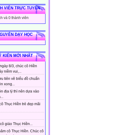
H VIÊN TRỰC TUYẾN
h và 0 thành viên
NGUYÊN DẠY HỌC
Ý KIẾN MỚI NHẤT
ngày 8/3, chúc cô Hiền
ầy niềm vui,...
ưu tiên vẽ biểu đồ chuẩn
ên xong...
n địa lý thì nên dựa vào
...
cô Thục Hiền trẻ đẹp mãi
cô giáo Thục Hiền...
hăm cô Thục Hiền. Chúc cô