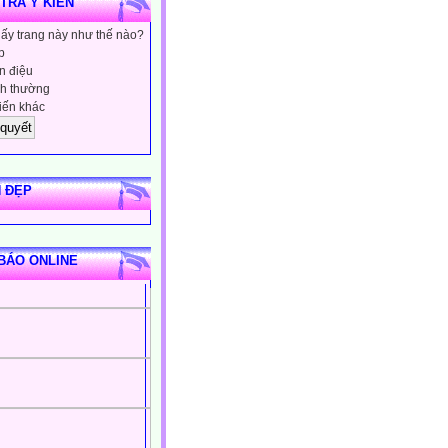
 TRA Ý KIẾN
hấy trang này như thế nào?
p
 điệu
h thường
iến khác
 ĐẸP
BÁO ONLINE