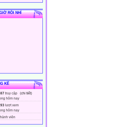
GIỜ RỒI NHỈ
G KÊ
087
truy cập (
chi tiết
)
ong hôm nay
193
lượt xem
ong hôm nay
hành viên