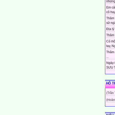
những
Em cả
cô hay
Thăm 
sử ngà
Địa lý 
Thăm c
Có mộ
tay, N
Thăm c
...
Ngày 8
SƯU T
HỖ T
(Trần
(Hoàn