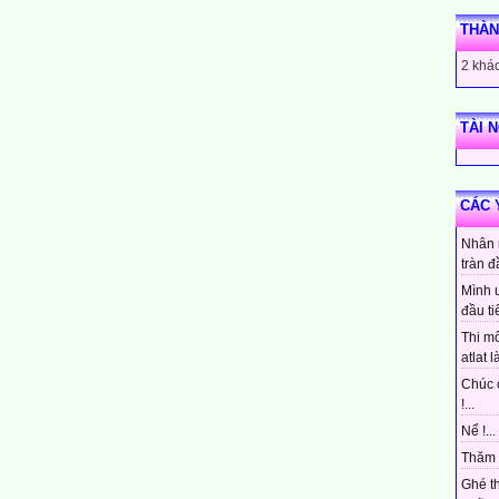
THÀN
2 khác
TÀI 
CÁC 
Nhân 
tràn đ
Mình 
đầu ti
Thi mô
atlat là
Chúc 
!...
Nể !...
Thăm 
Ghé t