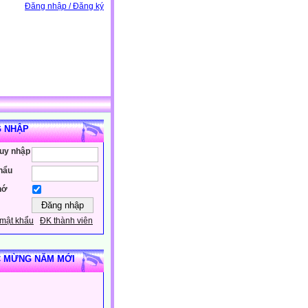
Đăng nhập / Đăng ký
 NHẬP
ruy nhập
hẩu
hớ
mật khẩu
ĐK thành viên
 MỪNG NĂM MỚI