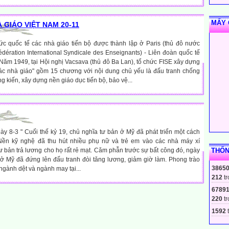
MẤY 
 GIÁO VIỆT NAM 20-11
ức quốc tế các nhà giáo tiến bộ được thành lập ở Paris (thủ đô nước
Fédération International Syndicale des Enseignants) - Liên đoàn quốc tế
Năm 1949, tại Hội nghị Vacsava (thủ đô Ba Lan), tổ chức FISE xây dựng
c nhà giáo" gồm 15 chương với nội dung chủ yếu là đấu tranh chống
g kiến, xây dựng nền giáo dục tiến bộ, bảo vệ...
gày 8-3 " Cuối thế kỷ 19, chủ nghĩa tư bản ở Mỹ đã phát triển một cách
ền kỹ nghệ đã thu hút nhiều phụ nữ và trẻ em vào các nhà máy xí
 bản trả lương cho họ rất rẻ mạt. Cǎm phẫn trước sự bất công đó, ngày
THỐN
ở Mỹ đã đứng lên đấu tranh đòi tǎng lương, giảm giờ làm. Phong trào
3865
ngành dệt và ngành may tại...
212
tr
6789
220
tr
1592
t