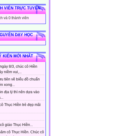
H VIÊN TRỰC TUYẾN
h và 0 thành viên
NGUYÊN DẠY HỌC
Ý KIẾN MỚI NHẤT
ngày 8/3, chúc cô Hiền
ầy niềm vui,...
ưu tiên vẽ biểu đồ chuẩn
ên xong...
n địa lý thì nên dựa vào
...
cô Thục Hiền trẻ đẹp mãi
cô giáo Thục Hiền...
hăm cô Thục Hiền. Chúc cô