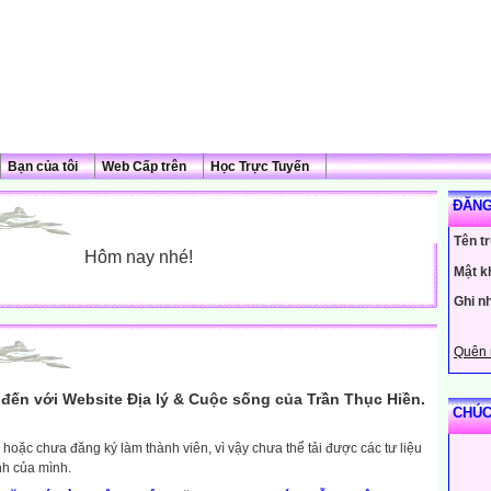
Bạn của tôi
Web Cấp trên
Học Trực Tuyến
ĐĂNG
Tên t
Hôm nay nhé!
Mật k
Ghi n
Quên 
đến với Website Địa lý & Cuộc sống của Trần Thục Hiền.
CHÚC
hoặc chưa đăng ký làm thành viên, vì vậy chưa thể tải được các tư liệu
nh của mình.