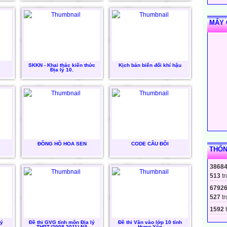
MẤY 
SKKN - Khai thác kiến thức
Kịch bản biến đổi khí hậu
Địa lý 10.
ĐỒNG HỒ HOA SEN
CODE CÂU ĐỐI
THỐN
3868
513
tr
6792
527
tr
1592
t
lý
Đề thi GVG tỉnh môn Địa lý
Đề thi Văn vào lớp 10 tỉnh
THPT-(2008 2011)-NA
Hưng Yên