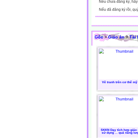
Nếu chưa đăng ký, hã
Nếu đã đăng ký rồi, qu
Gốc
>
Giáo án
>
Tài
Vẽ tranh trên cơ thể mỹ
SKKN Dạy tích hợp giáo
sử dụng ... quả năng lư