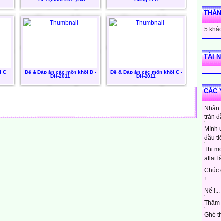
THÀN
5 khác
TÀI 
i C
Đề & Đáp án các môn khối D -
Đề & Đáp án các môn khối C -
ĐH-2011
ĐH-2011
CÁC 
Nhân 
tràn đ
Mình 
đầu ti
Thi mô
atlat là
Chúc 
!...
Nể !...
Thăm 
Ghé t