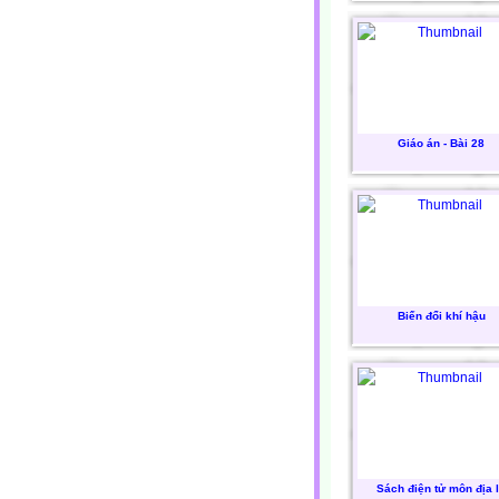
Giáo án - Bài 28
Biến đổi khí hậu
Sách điện tử môn địa 