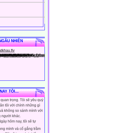
NGẪU NHIÊN
gày hôm nay, tôi sẽ tin
ình là người đặc biệt, một
AY TÔI...
quan trọng. Tôi sẽ yêu quý
ân tôi với chính những gì
 và không so sánh mình với
 người khác.
gày hôm nay, tôi sẽ tự
lòng mình và cố gắng trầm
ơn. Tôi sẽ học cách kiểm