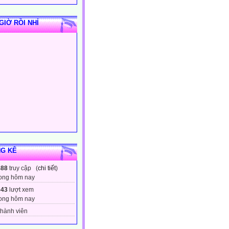
GIỜ RỒI NHỈ
G KÊ
488
truy cập (
chi tiết
)
ong hôm nay
643
lượt xem
ong hôm nay
hành viên