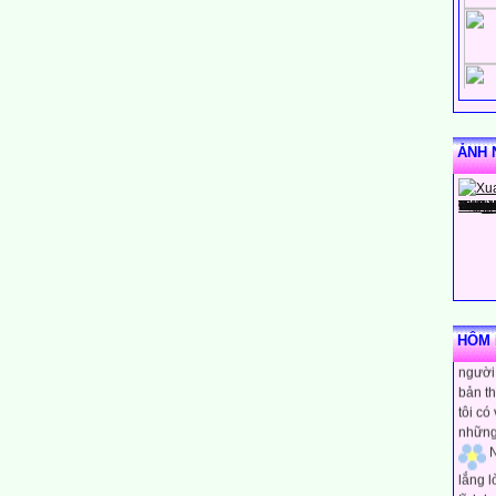
ẢNH 
N
rằng m
HÔM N
người 
bản th
tôi có
những
N
lắng 
tĩnh h