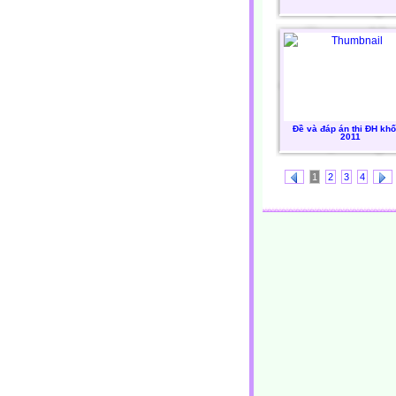
Đề và đáp án thi ĐH khố
2011
1
2
3
4