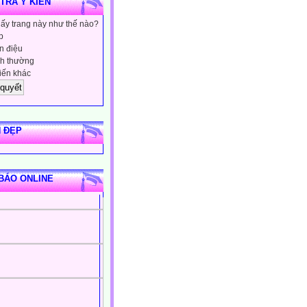
 TRA Ý KIẾN
hấy trang này như thế nào?
p
 điệu
h thường
iến khác
 ĐẸP
BÁO ONLINE