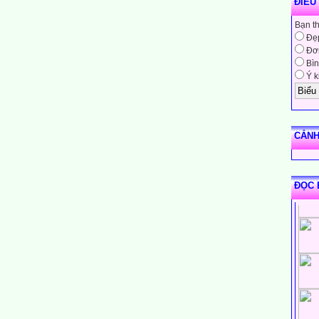
ĐIỀU
Bạn t
Đẹ
Đơn
Bìn
Ý k
CẢNH
ĐỌC 