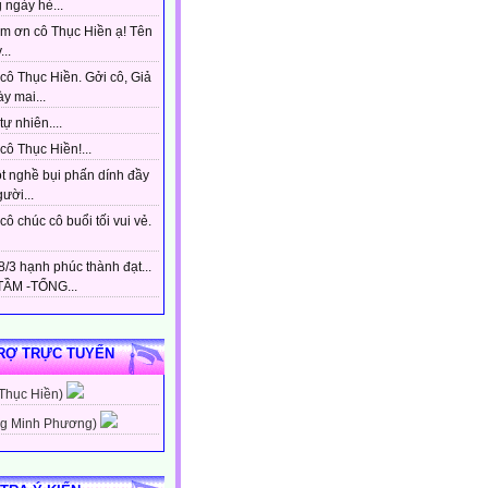
 ngày hè...
m ơn cô Thục Hiền ạ! Tên
...
cô Thục Hiền. Gởi cô, Giả
y mai...
tự nhiên....
ô Thục Hiền!...
t nghề bụi phấn dính đầy
gười...
ô chúc cô buổi tối vui vẻ.
/3 hạnh phúc thành đạt...
ẦM -TỔNG...
RỢ TRỰC TUYẾN
 Thục Hiền)
g Minh Phương)