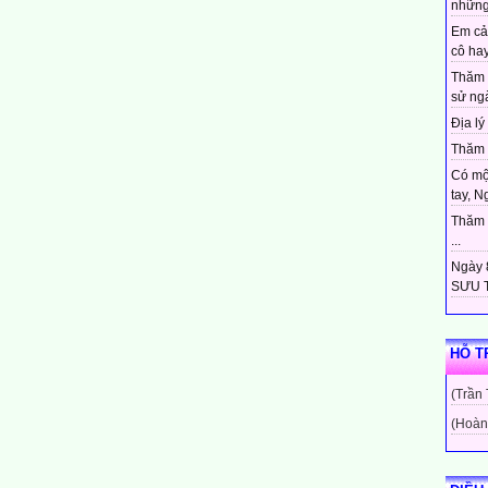
những
Em cả
cô hay
Thăm 
sử ngà
Địa lý 
Thăm c
Có mộ
tay, N
Thăm c
...
Ngày 8
SƯU T
HỖ T
(Trần
(Hoàn