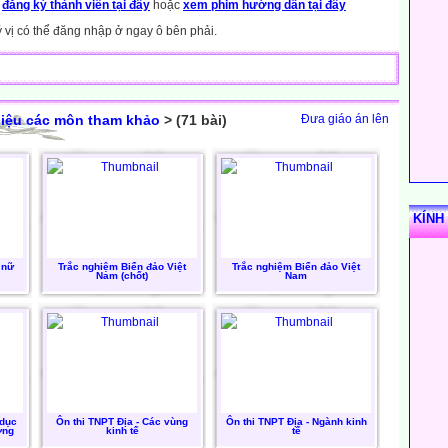
y
đăng ký thành viên tại đây
hoặc
xem phim hướng dẫn tại đây
ý vị có thể đăng nhập ở ngay ô bên phải.
 liệu các môn tham khảo
> (71 bài)
Đưa giáo án lên
KÍNH
 nữ
Trắc nghiệm Biển đảo Việt
Trắc nghiệm Biển đảo Việt
Nam (chốt)
Nam
 dục
Ôn thi TNPT Địa - Các vùng
Ôn thi TNPT Địa - Ngành kinh
ợng
kinh tế
tế