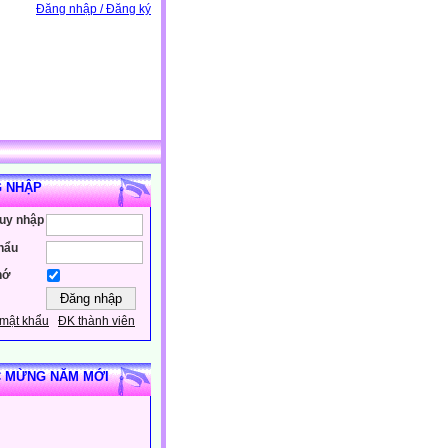
Đăng nhập / Đăng ký
 NHẬP
ruy nhập
hẩu
hớ
mật khẩu
ĐK thành viên
 MỪNG NĂM MỚI