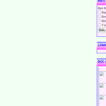
ĐIỀU
Bạn t
Đẹ
Đơn
Bìn
Ý k
CẢNH
ĐỌC 