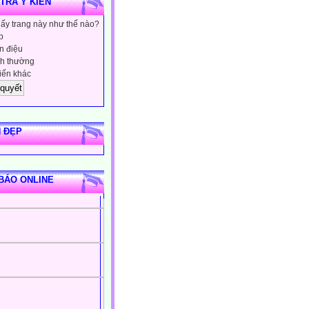
 TRA Ý KIẾN
hấy trang này như thế nào?
p
 điệu
h thường
iến khác
 ĐẸP
BÁO ONLINE