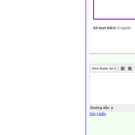
Số lượt thích:
0 người
Kích thước font
Đường dẫn
:
p
Gửi ý kiến