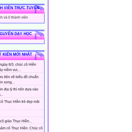
H VIÊN TRỰC TUYẾN
h và 0 thành viên
NGUYÊN DẠY HỌC
Ý KIẾN MỚI NHẤT
ngày 8/3, chúc cô Hiền
ầy niềm vui,...
ưu tiên vẽ biểu đồ chuẩn
ên xong...
n địa lý thì nên dựa vào
...
cô Thục Hiền trẻ đẹp mãi
cô giáo Thục Hiền...
hăm cô Thục Hiền. Chúc cô