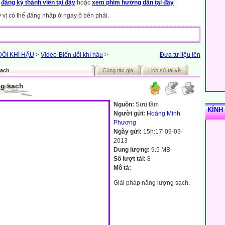
y
đăng ký thành viên tại đây
hoặc
xem phim hướng dẫn tại đây
ý vị có thể đăng nhập ở ngay ô bên phải.
ĐỔI KHÍ HẬU
>
Video-Biến đổi khí hậu
>
Đưa tư liệu lên
sạch
Cùng tác giả
Lịch sử tải về
ng sạch
Nguồn:
Sưu tầm
KÍNH
Người gửi:
Hoàng Minh
Phương
Ngày gửi:
15h:17' 09-03-
2013
Dung lượng:
9.5 MB
Số lượt tải:
8
Mô tả:
Giải pháp năng lượng sạch.