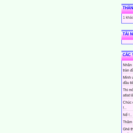
THÀN
1 khác
TÀI 
CÁC 
Nhân 
tràn đ
Mình 
đầu ti
Thi mô
atlat là
Chúc 
!...
Nể !...
Thăm 
Ghé t