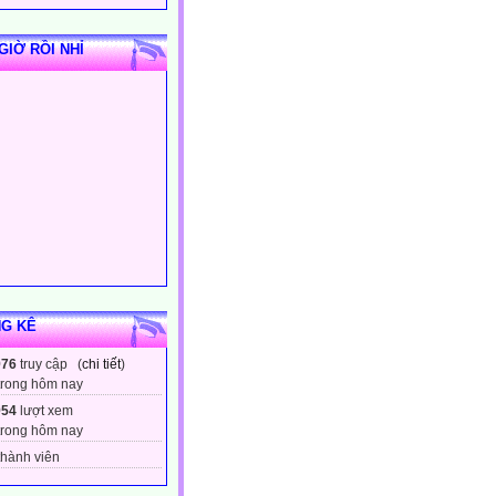
GIỜ RỒI NHỈ
G KÊ
976
truy cập (
chi tiết
)
trong hôm nay
954
lượt xem
trong hôm nay
hành viên