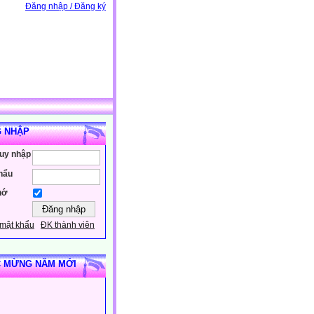
Đăng nhập / Đăng ký
 NHẬP
ruy nhập
hẩu
hớ
mật khẩu
ĐK thành viên
 MỪNG NĂM MỚI