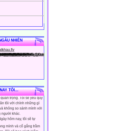
NGẪU NHIÊN
gày hôm nay, tôi sẽ tin
ình là người đặc biệt, một
AY TÔI...
quan trọng. Tôi sẽ yêu quý
ân tôi với chính những gì
 và không so sánh mình với
 người khác.
gày hôm nay, tôi sẽ tự
lòng mình và cố gắng trầm
ơn. Tôi sẽ học cách kiểm