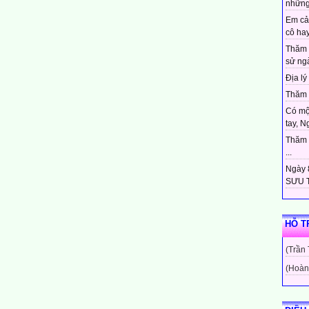
những
Em cả
cô hay
Thăm 
sử ngà
Địa lý 
Thăm c
Có mộ
tay, N
Thăm c
...
Ngày 8
SƯU T
HỖ T
(Trần
(Hoàn