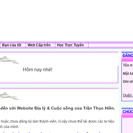
Bạn của tôi
Web Cấp trên
Học Trực Tuyến
ĐĂNG
Tên t
Hôm nay nhé!
Mật k
Ghi n
Quên 
đến với Website Địa lý & Cuộc sống của Trần Thục Hiền.
CHÚC
hoặc chưa đăng ký làm thành viên, vì vậy chưa thể tải được các tư liệu
nh của mình.