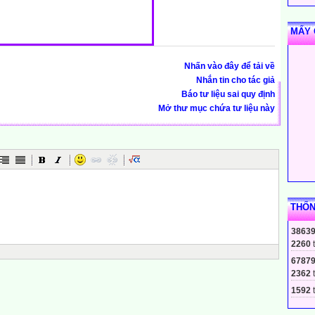
MẤY 
Nhấn vào đây để tải về
Nhắn tin cho tác giả
Báo tư liệu sai quy định
Mở thư mục chứa tư liệu này
THỐN
3863
2260
6787
2362
1592
t