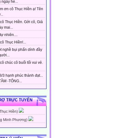
 ngày hè...
m ơn cô Thục Hiền ạ! Tên
...
cô Thục Hiền. Gởi cô, Giả
y mai...
tự nhiên....
ô Thục Hiền!...
t nghề bụi phấn dính đầy
gười...
ô chúc cô buổi tối vui vẻ.
/3 hạnh phúc thành đạt...
ẦM -TỔNG...
RỢ TRỰC TUYẾN
 Thục Hiền)
g Minh Phương)