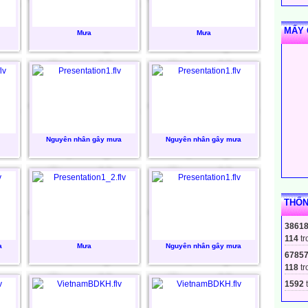
MẤY 
Mưa
Mưa
Nguyên nhân gây mưa
Nguyên nhân gây mưa
THỐN
3861
114
tr
a
Mưa
Nguyên nhân gây mưa
6785
118
tr
1592
t