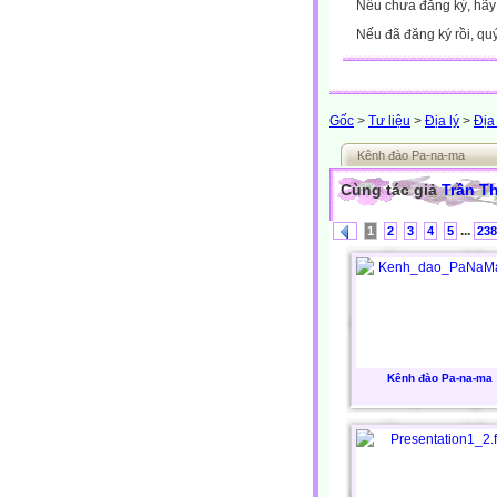
Nếu chưa đăng ký, hã
Nếu đã đăng ký rồi, qu
Gốc
>
Tư liệu
>
Địa lý
>
Địa
Kênh đào Pa-na-ma
Cùng tác giả
Trần T
...
1
2
3
4
5
238
Kênh đào Pa-na-ma