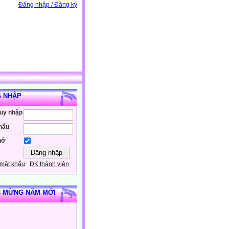
Đăng nhập / Đăng ký
 NHẬP
ruy nhập
hẩu
hớ
mật khẩu
ĐK thành viên
 MỪNG NĂM MỚI