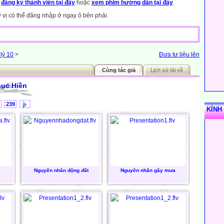
y
đăng ký thành viên tại đây
hoặc
xem phim hướng dẫn tại đây
ý vị có thể đăng nhập ở ngay ô bên phải.
 lý 10
>
Đưa tư liệu lên
Cùng tác giả
Lịch sử tải về
hục Hiền
239
KÍNH
Nguyên nhân động đất
Nguyên nhân gây mưa