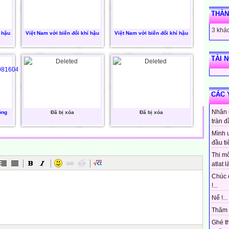
THÀN
3 khác
í hậu
Việt Nam với biến đổi khí hậu
Việt Nam với biến đổi khí hậu
TÀI 
CÁC 
Nhân 
ông
Đã bị xóa
Đã bị xóa
tràn đ
Mình 
đầu ti
Thi mô
atlat là
Chúc 
!...
Nể !...
Thăm 
Ghé t