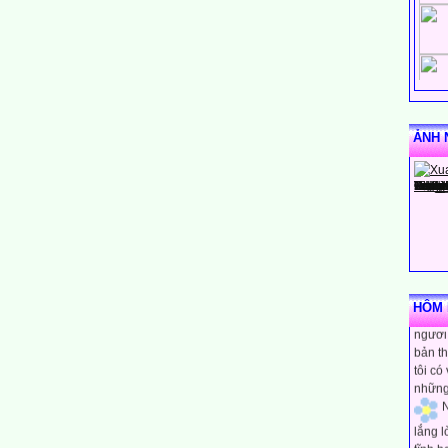
ẢNH 
N
rằng m
HÔM N
người 
bản th
tôi có
những
N
lắng 
tĩnh h