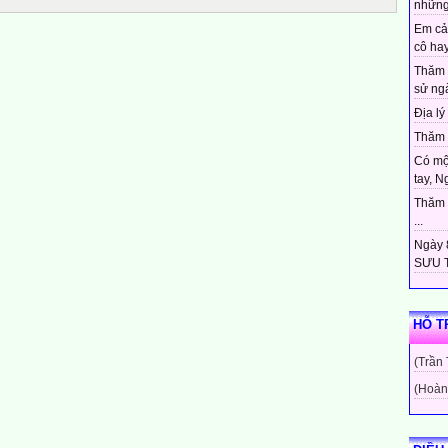
những
Em cả
cô hay
Thăm 
sử ngà
Địa lý 
Thăm c
Có mộ
tay, N
Thăm c
...
Ngày 8
SƯU T
HỖ T
(Trần
(Hoàn