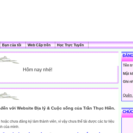
Bạn của tôi
Web Cấp trên
Học Trực Tuyến
ĐĂNG
Tên t
Hôm nay nhé!
Mật k
Ghi n
Quên 
đến với Website Địa lý & Cuộc sống của Trần Thục Hiền.
CHÚC
hoặc chưa đăng ký làm thành viên, vì vậy chưa thể tải được các tư liệu
nh của mình.