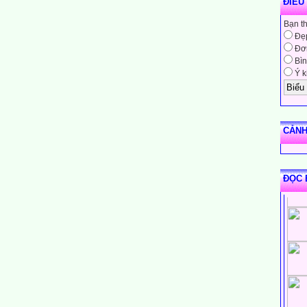
ĐIỀU
Bạn t
Đẹ
Đơn
Bìn
Ý k
CẢNH
ĐỌC 