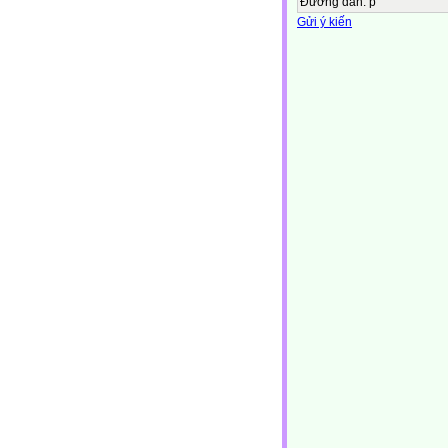
Đường dẫn
:
p
Gửi ý kiến