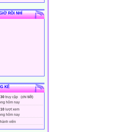
GIỜ RỒI NHỈ
G KÊ
830
truy cập (
chi tiết
)
ong hôm nay
710
lượt xem
ong hôm nay
hành viên