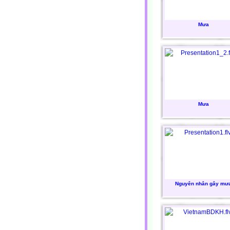
Mưa
Mưa
Nguyên nhân gây mư