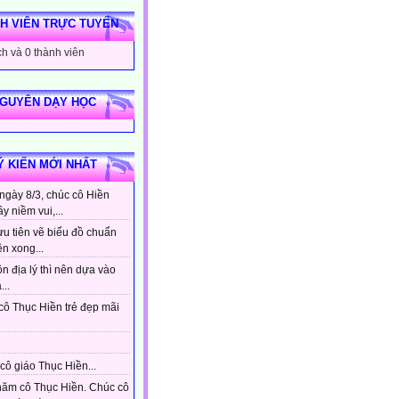
H VIÊN TRỰC TUYẾN
h và 0 thành viên
NGUYÊN DẠY HỌC
Ý KIẾN MỚI NHẤT
ngày 8/3, chúc cô Hiền
ầy niềm vui,...
ưu tiên vẽ biểu đồ chuẩn
ên xong...
n địa lý thì nên dựa vào
...
cô Thục Hiền trẻ đẹp mãi
cô giáo Thục Hiền...
hăm cô Thục Hiền. Chúc cô