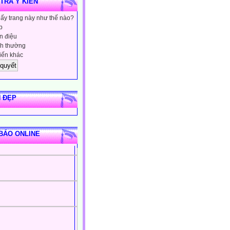
 TRA Ý KIẾN
hấy trang này như thế nào?
p
 điệu
h thường
iến khác
 ĐẸP
BÁO ONLINE