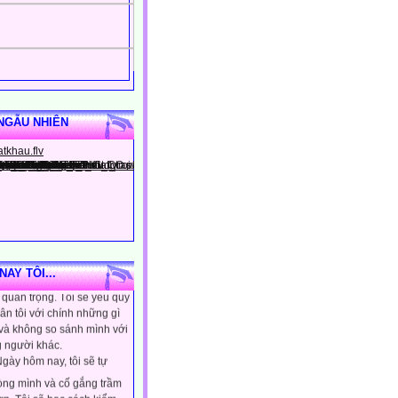
NGẪU NHIÊN
gày hôm nay, tôi sẽ tin
ình là người đặc biệt, một
AY TÔI...
quan trọng. Tôi sẽ yêu quý
ân tôi với chính những gì
 và không so sánh mình với
 người khác.
gày hôm nay, tôi sẽ tự
lòng mình và cố gắng trầm
ơn. Tôi sẽ học cách kiểm