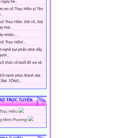
 ngày hè...
m ơn cô Thục Hiền ạ! Tên
...
cô Thục Hiền. Gởi cô, Giả
y mai...
tự nhiên....
ô Thục Hiền!...
t nghề bụi phấn dính đầy
gười...
ô chúc cô buổi tối vui vẻ.
/3 hạnh phúc thành đạt...
ẦM -TỔNG...
RỢ TRỰC TUYẾN
 Thục Hiền)
g Minh Phương)