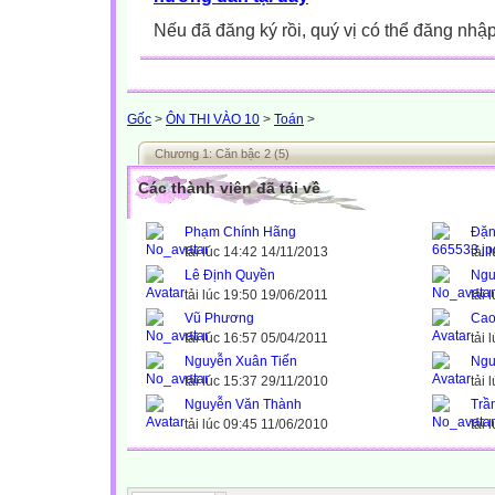
Nếu đã đăng ký rồi, quý vị có thể đăng nhậ
Gốc
>
ÔN THI VÀO 10
>
Toán
>
Chương 1: Căn bậc 2 (5)
Các thành viên đã tải về
Phạm Chính Hãng
Đặn
tải lúc 14:42 14/11/2013
tải 
Lê Định Quyền
Ngu
tải lúc 19:50 19/06/2011
tải 
Vũ Phương
Cao
tải lúc 16:57 05/04/2011
tải 
Nguyễn Xuân Tiến
Ngu
tải lúc 15:37 29/11/2010
tải 
Nguyễn Văn Thành
Trầ
tải lúc 09:45 11/06/2010
tải 