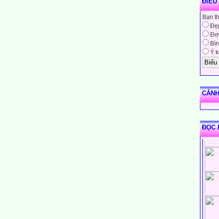
ĐIỀU
Bạn t
Đẹ
Đơn
Bìn
Ý k
CẢNH
ĐỌC 