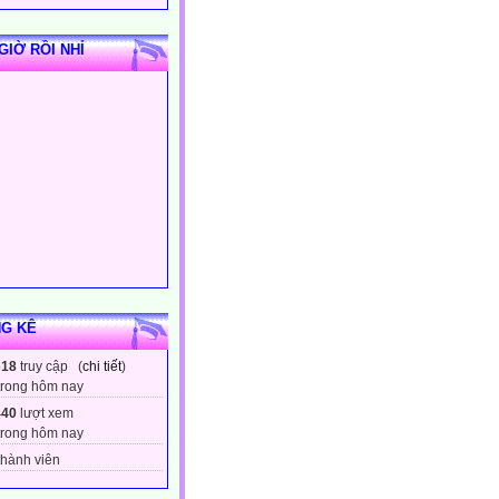
GIỜ RỒI NHỈ
G KÊ
618
truy cập (
chi tiết
)
trong hôm nay
440
lượt xem
trong hôm nay
hành viên