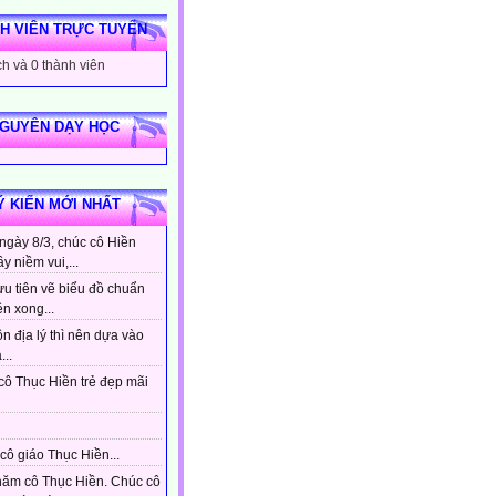
H VIÊN TRỰC TUYẾN
h và 0 thành viên
NGUYÊN DẠY HỌC
Ý KIẾN MỚI NHẤT
ngày 8/3, chúc cô Hiền
ầy niềm vui,...
ưu tiên vẽ biểu đồ chuẩn
ên xong...
n địa lý thì nên dựa vào
...
cô Thục Hiền trẻ đẹp mãi
cô giáo Thục Hiền...
hăm cô Thục Hiền. Chúc cô