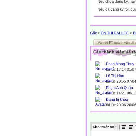
Nếu chưa đăng ký, hã
Nếu đã đăng ký rồi, qu
Gốc
>
ÔN THI ĐẠI HỌC
>
B
Vấn đề PT ngành vận tải v
Các thành viên đã tả
Phan Mong Thuy
tải lúc 17:14 31/0
Lê Thị Hảo
tải lúc 20:55 07/0
Phạm Anh Quân
tải lúc 14:21 08/1
Đang bị khóa
tải lúc 20:06 26/0
Kích thước font