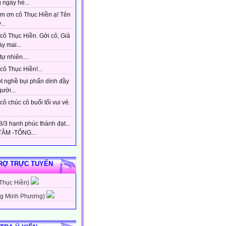
 ngày hè...
m ơn cô Thục Hiền ạ! Tên
...
cô Thục Hiền. Gởi cô, Giả
y mai...
tự nhiên....
ô Thục Hiền!...
t nghề bụi phấn dính đầy
gười...
ô chúc cô buổi tối vui vẻ.
/3 hạnh phúc thành đạt...
ẦM -TỔNG...
RỢ TRỰC TUYẾN
 Thục Hiền)
g Minh Phương)