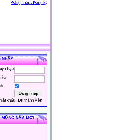
Đăng nhập / Đăng ký
 NHẬP
ruy nhập
hẩu
hớ
mật khẩu
ĐK thành viên
 MỪNG NĂM MỚI