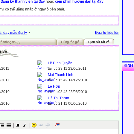
y
đăng ký thành viên tại đây
hoặc
xem phim hướng dẫn tại đây
ý vị có thể đăng nhập ở ngay ô bên phải.
ài dạy mẫu địa lý
>
Đưa tư liệu lên
à thông tin (5)
Cùng tác giả
Lịch sử tải về
i về
Lê Định Quyền
KÍNH
7/2011
tải lúc 23:11 23/06/2011
Mai Thanh Linh
4/2011
tải lúc 15:49 14/12/2010
Lê Hợp
2/2010
tải lúc 08:43 23/08/2010
Hà Thị Thơm
6/2010
tải lúc 21:11 06/06/2010