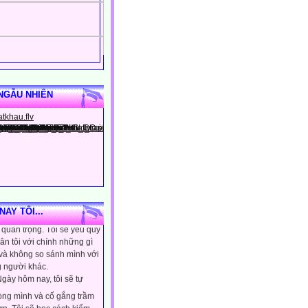
NGẪU NHIÊN
gày hôm nay, tôi sẽ tin
ình là người đặc biệt, một
AY TÔI...
quan trọng. Tôi sẽ yêu quý
ân tôi với chính những gì
 và không so sánh mình với
 người khác.
gày hôm nay, tôi sẽ tự
lòng mình và cố gắng trầm
ơn. Tôi sẽ học cách kiểm