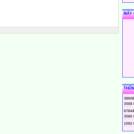
MẤY 
THỐN
3860
3508
6784
3560
1592
t