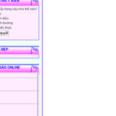
 TRA Ý KIẾN
hấy trang này như thế nào?
p
 điệu
h thường
iến khác
 ĐẸP
BÁO ONLINE