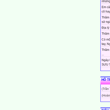
những
Em cả
cô hay
Thăm 
sử ngà
Địa lý 
Thăm c
Có mộ
tay, N
Thăm c
...
Ngày 8
SƯU T
HỖ T
(Trần
(Hoàn