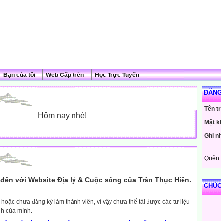
Bạn của tôi
Web Cấp trên
Học Trực Tuyến
ĐĂNG
Tên t
Hôm nay nhé!
Mật k
Ghi n
Quên 
đến với Website Địa lý & Cuộc sống của Trần Thục Hiền.
CHÚC
hoặc chưa đăng ký làm thành viên, vì vậy chưa thể tải được các tư liệu
nh của mình.