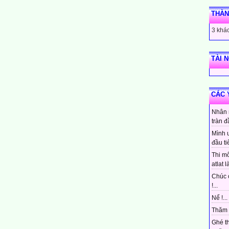
THÀN
3 khác
TÀI 
CÁC 
Nhân 
tràn đ
Mình 
đầu ti
Thi mô
atlat là
Chúc 
!...
Nể !...
Thăm 
Ghé t