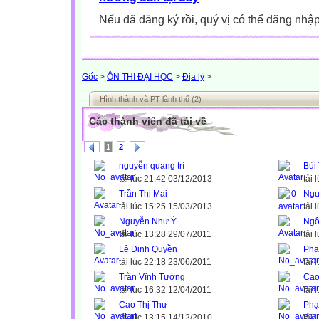
Nếu đã đăng ký rồi, quý vị có thể đăng nhậ
Gốc
>
ÔN THI ĐẠI HỌC
>
Địa lý
>
Hình thành và PT lãnh thổ (2)
Các thành viên đã tải về
1
2
nguyễn quang trí
Bùi
tải lúc 21:42 03/12/2013
tải 
Trần Thị Mai
Ngu
tải lúc 15:25 15/03/2013
tải 
Nguyễn Như Ý
Ngô
tải lúc 13:28 29/07/2011
tải 
Lê Định Quyền
Pha
tải lúc 22:18 23/06/2011
tải 
Trần Vĩnh Tường
Cao
tải lúc 16:32 12/04/2011
tải 
Cao Thị Thư
Phạ
tải lúc 13:15 14/12/2010
tải 