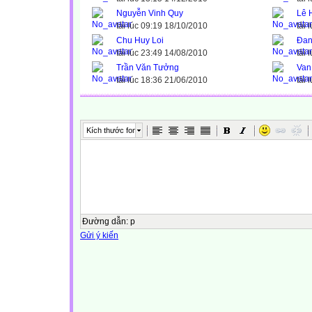
Nguyễn Vinh Quy
Lê 
tải lúc 09:19 18/10/2010
tải 
Chu Huy Loi
Đan
tải lúc 23:49 14/08/2010
tải 
Trần Văn Tưởng
Van
tải lúc 18:36 21/06/2010
tải 
Kích thước font
Đường dẫn
:
p
Gửi ý kiến