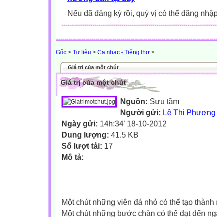
Nếu đã đăng ký rồi, quý vị có thể đăng nhậ
Gốc
>
Tư liệu
>
Ca nhạc - Tiếng thơ
>
Giá trị của một chút
Giá trị của một chút
Nguồn:
Sưu tầm
Người gửi:
Lê Thị Phương
Ngày gửi:
14h:34' 18-10-2012
Dung lượng:
41.5 KB
Số lượt tải:
17
Mô tả:
Một chút những viên đá nhỏ có thể tạo thành
Một chút những bước chân có thể đạt đến n