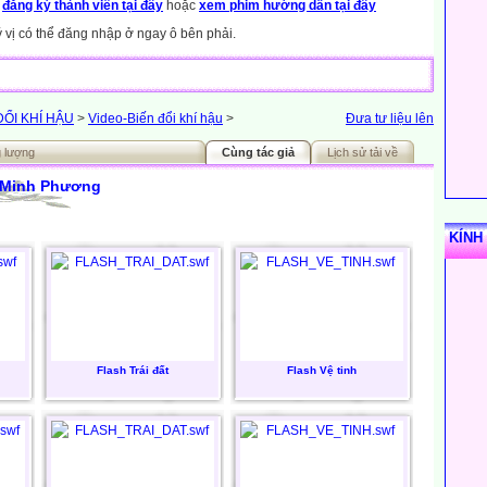
y
đăng ký thành viên tại đây
hoặc
xem phim hướng dẫn tại đây
ý vị có thể đăng nhập ở ngay ô bên phải.
ĐỔI KHÍ HẬU
>
Video-Biến đổi khí hậu
>
Đưa tư liệu lên
g lượng
Cùng tác giả
Lịch sử tải về
 Minh Phương
KÍNH
Flash Trái đất
Flash Vệ tinh