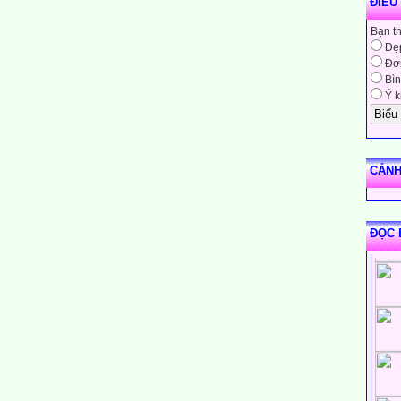
ĐIỀU
Bạn t
Đẹ
Đơn
Bìn
Ý k
CẢNH
ĐỌC 