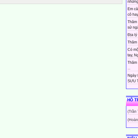
những
Em cả
cô hay
Thăm 
sử ngà
Địa lý 
Thăm c
Có mộ
tay, N
Thăm c
...
Ngày 8
SƯU T
HỖ T
(Trần
(Hoàn