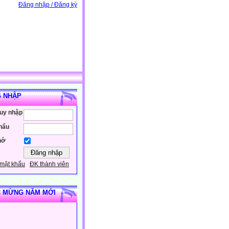
Đăng nhập / Đăng ký
 NHẬP
ruy nhập
hẩu
hớ
mật khẩu
ĐK thành viên
 MỪNG NĂM MỚI