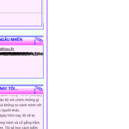
NGẪU NHIÊN
gày hôm nay, tôi sẽ tin
ình là người đặc biệt, một
AY TÔI...
quan trọng. Tôi sẽ yêu quý
ân tôi với chính những gì
 và không so sánh mình với
 người khác.
gày hôm nay, tôi sẽ tự
lòng mình và cố gắng trầm
ơn. Tôi sẽ học cách kiểm