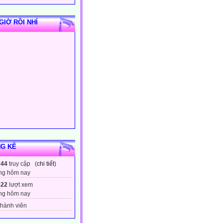
GIỜ RỒI NHỈ
G KÊ
744
truy cập (
chi tiết
)
ng hôm nay
622
lượt xem
ng hôm nay
hành viên