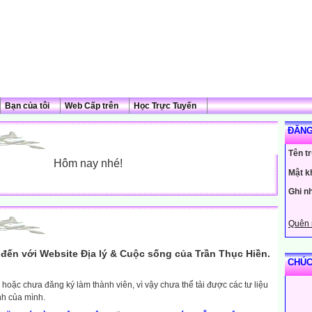
Bạn của tôi
Web Cấp trên
Học Trực Tuyến
ĐĂNG
Tên t
Hôm nay nhé!
Mật k
Ghi n
Quên 
đến với Website Địa lý & Cuộc sống của Trần Thục Hiền.
CHÚC
hoặc chưa đăng ký làm thành viên, vì vậy chưa thể tải được các tư liệu
nh của mình.