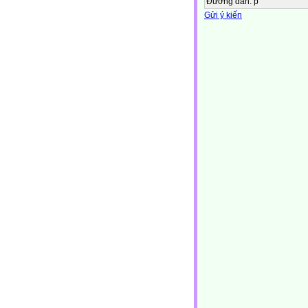
Đường dẫn
:
p
Gửi ý kiến