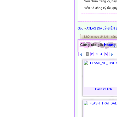
Nếu chưa đăng ký, hã
Nếu đã đăng ký rồi, qu
Gốc
>
ATLAS ĐỊA LÝ-BIẾN 
Những mẹo tiết kiệm năn
Cùng tác giả
Hoàng
1
2
3
4
5
Flash Vệ tinh