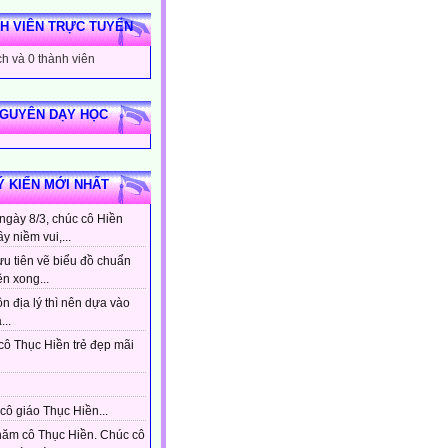
H VIÊN TRỰC TUYẾN
h và 0 thành viên
NGUYÊN DẠY HỌC
Ý KIẾN MỚI NHẤT
ngày 8/3, chúc cô Hiền
ầy niềm vui,...
ưu tiên vẽ biểu đồ chuẩn
ên xong...
n địa lý thì nên dựa vào
...
cô Thục Hiền trẻ đẹp mãi
cô giáo Thục Hiền...
hăm cô Thục Hiền. Chúc cô