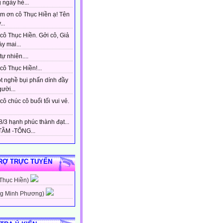
 ngày hè...
m ơn cô Thục Hiền ạ! Tên
...
cô Thục Hiền. Gởi cô, Giả
y mai...
tự nhiên....
ô Thục Hiền!...
t nghề bụi phấn dính đầy
gười...
ô chúc cô buổi tối vui vẻ.
/3 hạnh phúc thành đạt...
ẦM -TỔNG...
RỢ TRỰC TUYẾN
 Thục Hiền)
g Minh Phương)