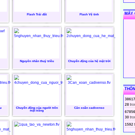
MẤY 
Flash Trái đất
Flash Vệ tinh
Nguyên nhân thuỷ triều
Chuyển động của hệ mặt trời
THỐN
3861
28
tro
u
Chuyển động của người trên
Cân xoắn cadivenso
mặt trăng
6785
30
tro
1592
t