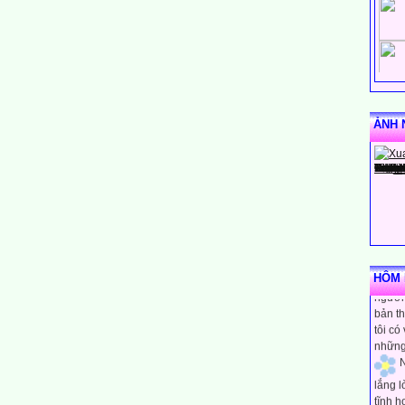
ẢNH 
N
rằng m
HÔM N
người 
bản th
tôi có
những
N
lắng 
tĩnh h