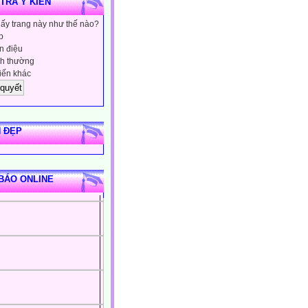
 TRA Ý KIẾN
hấy trang này như thế nào?
p
 điệu
h thường
iến khác
 ĐẸP
BÁO ONLINE