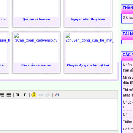
THÀN
3 khác
trời
Quả táo và Newton
Nguyên nhân thuỷ triều
TÀI 
CÁC 
Nhân 
trên
Cân xoắn cadivenso
Chuyển động của hệ mặt trời
tràn đ
Mình 
đầu ti
Thi mô
atlat là
Chúc 
!...
Nể !...
Thăm 
Ghé t