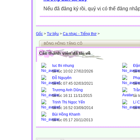
Nếu đã đăng ký rồi, quý vị có thể đăng nhậ
Gốc
>
Tư liệu
>
Ca nhạc - Tiếng thơ
>
BÔNG HỒNG TẶNG CÔ
Các thành viên đã tải về
luc thi nhung
Đặn
tải lúc 10:02 27/02/2026
tải 
Đỗ Nguyên
Phạ
tải lúc 07:45 02/03/2021
tải 
Trương Anh Dũng
Trầ
tải lúc 16:11 11/11/2015
tải 
Trịnh Thị Ngọc Yến
Lí 
tải lúc 16:52 03/09/2014
tải 
Bùi Hồng Khanh
tải lúc 05:17 20/11/2013