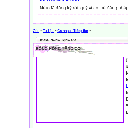
Nếu đã đăng ký rồi, quý vị có thể đăng nhậ
Gốc
>
Tư liệu
>
Ca nhạc - Tiếng thơ
>
BÔNG HỒNG TẶNG CÔ
BÔNG HỒNG TẶNG CÔ
(
đ
S
M