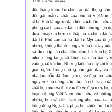
Áo dài của thiếu nữ xưa
đổi, thăng trầm. Từ chiếc áo dài thụng năm 
đến gần mắt cá chân của phụ nữ Việt Nam 
sĩ Lê Phổ là người đầu tiên cách tân chiếc 
phong cách của áo dài cổ điển nhưng tiện dụ
được may ôm hơn, cổ thấp hơn, chiều dài á
dài Lê Phổ còn có áo dài Le Mỷr của ông
nhưng không thành công với áo dài tay bồng.
sự du nhập của chất liệu nilon, bà Trần Lệ X
nilon mỏng tang, cổ khoét sâu táo bạo với
vuông, cổ trái tim. Nhưng kiểu áo này chỉ tồ
gian ngắn. Trong những năm gần đây, với s
nhà tạo mẫu đã đem lại một vẻ đẹp mới cho
nguyên kiểu dáng, cấu trúc của chiếc áo dà
chất liệu mới và thổi vào đó vẻ đẹp mới, hiệ
truyền thống Việt Nam như thêu, vẽ những ho
những hoa văn từ các trang phục của các d
trống đồng Ngọc Lũ, phục hồi chiếc áo dài 
thêu truyền thống trên áo dài... đã tạo nên