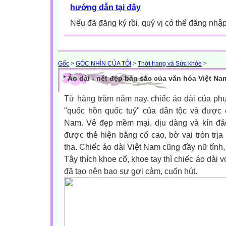
hướng dẫn tại đây
Nếu đã đăng ký rồi, quý vị có thể đăng nhậ
Gốc
>
GÓC NHÌN CỦA TÔI
>
Thời trang và Sức khỏe
>
* Áo dài - nét đẹp bản sắc của văn hóa Việt Na
Từ hàng trăm năm nay, chiếc áo dài của ph
"quốc hồn quốc tuý" của dân tộc và được 
Nam. Vẻ đẹp mềm mại, dịu dàng và kín đá
được thẻ hiện bằng cổ cao, bờ vai tròn trịa
tha. Chiếc áo dài Việt Nam cũng đầy nữ tín
Tây thích khoe cổ, khoe tay thì chiếc áo dài
đã tạo nên bao sự gợi cảm, cuốn hút.