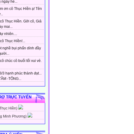
 ngày hè...
m ơn cô Thục Hiền ạ! Tên
...
cô Thục Hiền. Gởi cô, Giả
y mai...
tự nhiên....
ô Thục Hiền!...
t nghề bụi phấn dính đầy
gười...
ô chúc cô buổi tối vui vẻ.
/3 hạnh phúc thành đạt...
ẦM -TỔNG...
RỢ TRỰC TUYẾN
 Thục Hiền)
g Minh Phương)