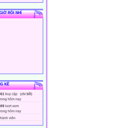
GIỜ RỒI NHỈ
G KÊ
061
truy cập (
chi tiết
)
rong hôm nay
169
lượt xem
rong hôm nay
hành viên