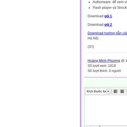
Authorware: để xem v
Flash player và Shockw
Download
gói 1
.
Download
gói 2
.
Download hướng dẫn cài
Hà Nội.
(ST)
Hoàng Minh Phương
@ 1
Số lượt xem: 1818
Số lượt thích: 0 người
Kích thước font