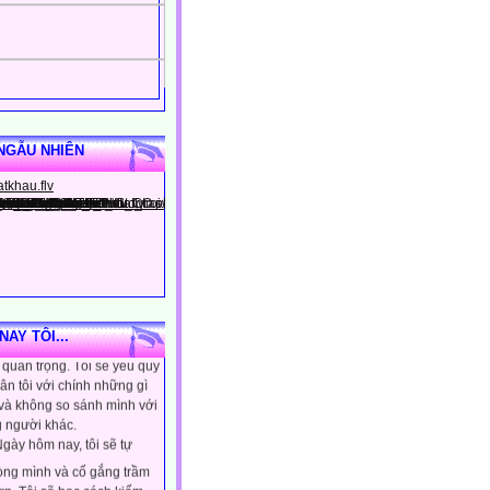
NGẪU NHIÊN
gày hôm nay, tôi sẽ tin
ình là người đặc biệt, một
AY TÔI...
quan trọng. Tôi sẽ yêu quý
ân tôi với chính những gì
 và không so sánh mình với
 người khác.
gày hôm nay, tôi sẽ tự
lòng mình và cố gắng trầm
ơn. Tôi sẽ học cách kiểm