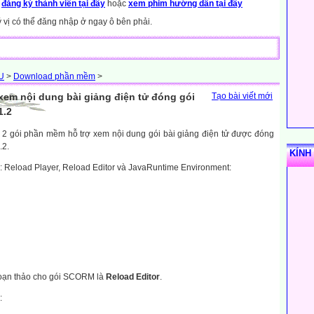
y
đăng ký thành viên tại đây
hoặc
xem phim hướng dẫn tại đây
ý vị có thể đăng nhập ở ngay ô bên phải.
U
>
Download phần mềm
>
 xem nội dung bài giảng điện tử đóng gói
Tạo bài viết mới
1.2
2 gói phần mềm hỗ trợ xem nội dung gói bài giảng điện tử được đóng
.2.
KÍNH
 Reload Player, Reload Editor và JavaRuntime Environment:
soạn thảo cho gói SCORM là
Reload Editor
.
: