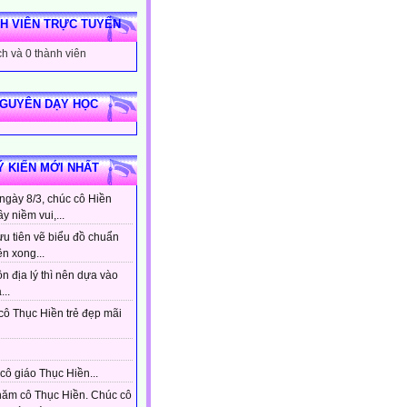
H VIÊN TRỰC TUYẾN
h và 0 thành viên
NGUYÊN DẠY HỌC
Ý KIẾN MỚI NHẤT
ngày 8/3, chúc cô Hiền
ầy niềm vui,...
ưu tiên vẽ biểu đồ chuẩn
ên xong...
n địa lý thì nên dựa vào
...
cô Thục Hiền trẻ đẹp mãi
cô giáo Thục Hiền...
hăm cô Thục Hiền. Chúc cô