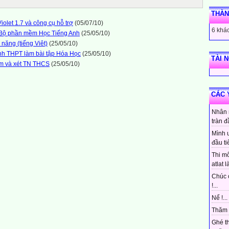
THÀN
let 1.7 và công cụ hỗ trợ
(05/07/10)
6 khác
- Bộ phần mềm Học Tiếng Anh
(25/05/10)
năng (tiếng Viêt)
(25/05/10)
nh THPT làm bài tập Hóa Học
(25/05/10)
TÀI 
ểm và xét TN THCS
(25/05/10)
CÁC 
Nhân 
tràn đ
Mình 
đầu ti
Thi mô
atlat là
Chúc 
!...
Nể !...
Thăm 
Ghé t