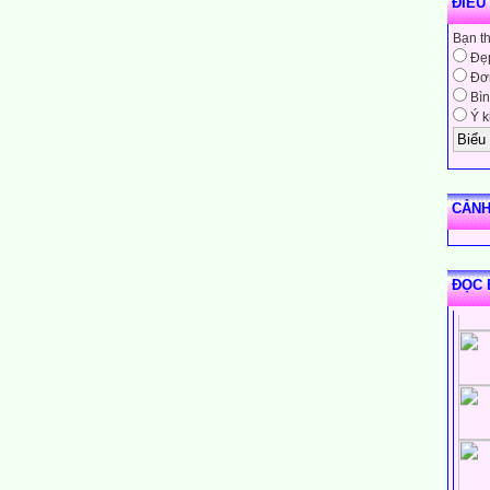
ĐIỀU
Bạn t
Đẹ
Đơn
Bìn
Ý k
CẢNH
ĐỌC 