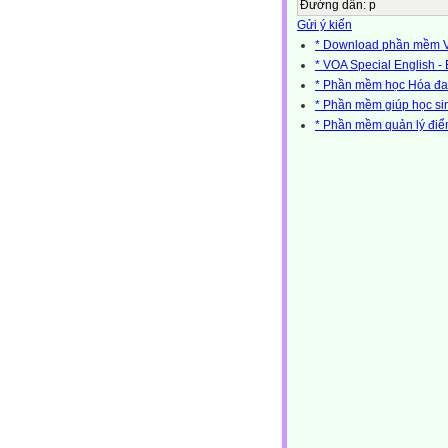
Đường dẫn
:
p
Gửi ý kiến
* Download phần mềm Vio
* VOA Special English 
* Phần mềm học Hóa đa 
* Phần mềm giúp học si
* Phần mềm quản lý đi