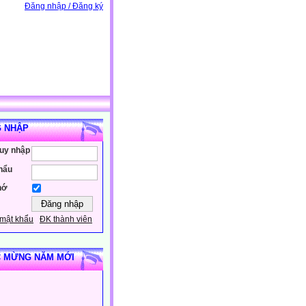
Đăng nhập / Đăng ký
 NHẬP
ruy nhập
hẩu
hớ
mật khẩu
ĐK thành viên
 MỪNG NĂM MỚI