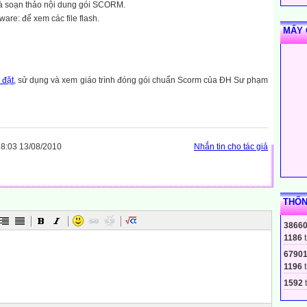
à soạn thảo nội dung gói SCORM.
are: để xem các file flash.
MẤY 
 đặt
, sử dụng và xem giáo trình đóng gói chuẩn Scorm của ĐH Sư phạm
8:03 13/08/2010
Nhắn tin cho tác giả
THỐN
3866
1186
t
6790
1196
t
1592
t