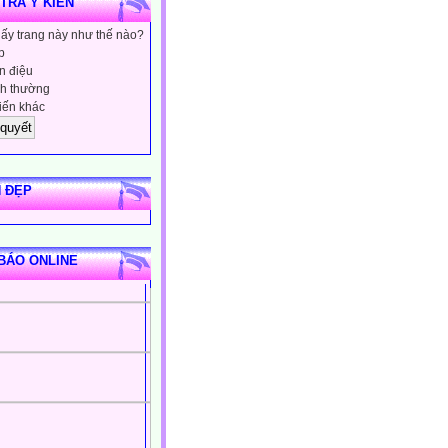
 TRA Ý KIẾN
hấy trang này như thế nào?
p
 điệu
h thường
iến khác
 ĐẸP
BÁO ONLINE