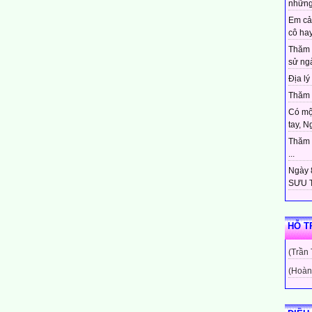
những
Em cả
cô hay
Thăm 
sử ngà
Địa lý 
Thăm c
Có mộ
tay, N
Thăm c
...
Ngày 8
SƯU T
HỖ T
(Trần
(Hoàn