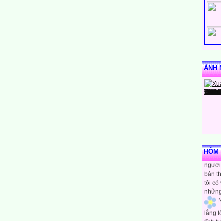
ẢNH 
N
rằng m
HÔM N
người 
bản th
tôi có
những
N
lắng 
tĩnh h