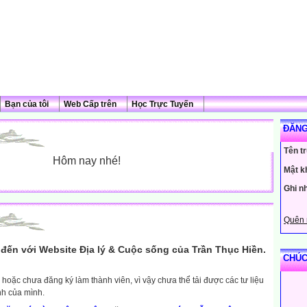
Bạn của tôi
Web Cấp trên
Học Trực Tuyến
ĐĂNG
Tên t
Hôm nay nhé!
Mật k
Ghi n
Quên 
đến với Website Địa lý & Cuộc sống của Trần Thục Hiền.
CHÚC
hoặc chưa đăng ký làm thành viên, vì vậy chưa thể tải được các tư liệu
nh của mình.