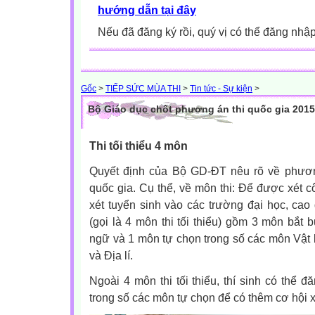
hướng dẫn tại đây
Nếu đã đăng ký rồi, quý vị có thể đăng nhậ
Gốc
>
TIẾP SỨC MÙA THI
>
Tin tức - Sự kiện
>
Bộ Giáo dục chốt phương án thi quốc gia 2015
Thi tối thiểu 4 môn
Quyết định của Bộ GD-ĐT nêu rõ về phươn
quốc gia. Cụ thể, về môn thi: Để được xét 
xét tuyển sinh vào các trường đại học, cao 
(gọi là 4 môn thi tối thiểu) gồm 3 môn bắt 
ngữ và 1 môn tự chọn trong số các môn Vật l
và Địa lí.
Ngoài 4 môn thi tối thiểu, thí sinh có thể 
trong số các môn tự chọn để có thêm cơ hội 