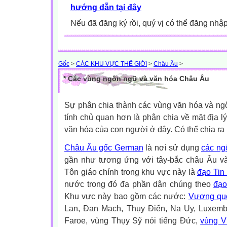
hướng dẫn tại đây
Nếu đã đăng ký rồi, quý vị có thể đăng nhậ
Gốc
>
CÁC KHU VỰC THẾ GIỚI
>
Châu Âu
>
* Các vùng ngôn ngữ và văn hóa Châu Âu
Sự phân chia thành các vùng văn hóa và ng
tính chủ quan hơn là phân chia về mặt địa lý
văn hóa của con người ở đây. Có thể chia ra
Châu Âu gốc German
là nơi sử dụng
các ng
gần như tương ứng với tây-bắc châu Âu v
Tôn giáo chính trong khu vực này là
đạo Tin
nước trong đó đa phần dân chúng theo
đạo
Khu vực này bao gồm các nước:
Vương qu
Lan, Đan Mạch, Thụy Điển, Na Uy, Luxembu
Faroe, vùng Thụy Sỹ nói tiếng Đức,
vùng V