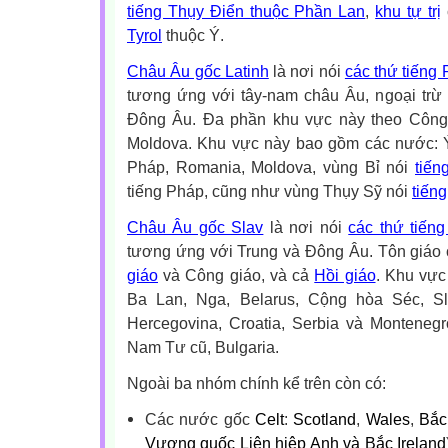
tiếng Thụy Điển thuộc Phần Lan
,
khu tự trị
Tyrol
thuộc Ý.
Châu Âu gốc Latinh
là nơi nói
các thứ tiếng
tương ứng với tây-nam châu Âu, ngoại tr
Đông Âu. Đa phần khu vực này theo Công 
Moldova. Khu vực này bao gồm các nước: 
Pháp, Romania, Moldova, vùng Bỉ nói
tiến
tiếng Pháp, cũng như vùng Thụy Sỹ nói
tiếng
Châu Âu gốc Slav
là nơi nói
các thứ tiếng
tương ứng với Trung và Đông Âu. Tôn giáo 
giáo
và Công giáo, và cả
Hồi giáo
. Khu vực
Ba Lan, Nga, Belarus, Cộng hòa Séc, Sl
Hercegovina, Croatia, Serbia và Montene
Nam Tư cũ, Bulgaria.
Ngoài ba nhóm chính kể trên còn có:
Các nước gốc
Celt
:
Scotland
,
Wales
,
Bắc
Vương quốc Liên hiệp Anh và Bắc Ireland