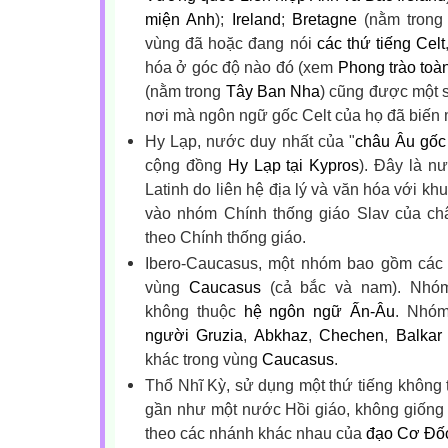
miện Anh
);
Ireland
;
Bretagne
(nằm tron
vùng đã hoặc đang nói
các thứ tiếng Celt
hóa ở góc độ nào đó (xem
Phong trào toàn
(nằm trong
Tây Ban Nha
) cũng được một s
nơi mà ngôn ngữ gốc Celt của họ đã biến 
Hy Lạp, nước duy nhất của "
châu Âu gốc
cộng đồng
Hy Lạp tại Kypros
). Đây là n
Latinh do liên hệ địa lý và văn hóa với kh
vào nhóm Chính thống giáo Slav của ch
theo Chính thống giáo.
Ibero-Caucasus, một nhóm bao gồm các 
vùng
Caucasus
(cả bắc và nam). Nhóm
không thuộc
hệ ngôn ngữ Ấn-Âu
. Nhóm
người Gruzia
,
Abkhaz
,
Chechen
,
Balkar
khác trong vùng
Caucasus
.
Thổ Nhĩ Kỳ, sử dụng một thứ tiếng không
gần như một nước Hồi giáo, không giống
theo các nhánh khác nhau của
đạo Cơ Đố