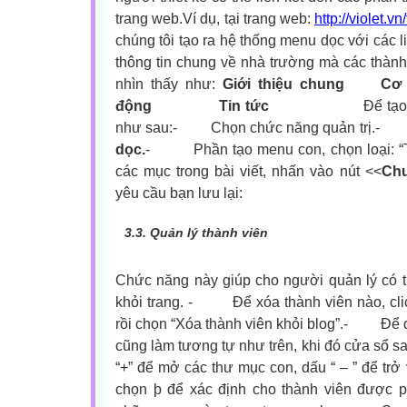
trang web.Ví dụ, tại trang web:
http://violet
chúng tôi tạo ra hệ thống menu dọc với các l
thông tin chung về nhà trường mà các thành 
nhìn thấy như:
Giới thiệu chung
Cơ
động
Tin tức
Để tạo
như sau:
-
Chọn chức năng quản trị.-
dọc.
-
Phần tạo menu con, chọn loại: “
các mục trong bài viết, nhấn vào nút <<
Ch
yêu cầu bạn lưu lại:
3.3.
Quản lý thành viên
Chức năng này giúp cho người quản lý có t
khỏi trang.
-
Để xóa thành viên nào, cl
rồi chọn “Xóa thành viên khỏi blog”.
-
Để đ
cũng làm tương tự như trên, khi đó cửa sổ sa
“+” để mở các thư mục con, dấu “ – ” để trở
chọn
þ
để xác định cho thành viên được p