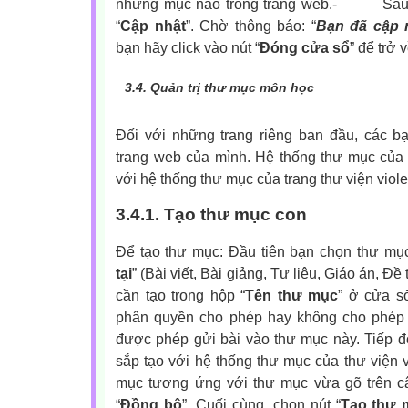
những mục nào trong trang web.
-
Sau
“
Cập nhật
”. Chờ thông báo: “
Bạn đã cập 
bạn hãy click vào nút “
Đóng cửa sổ
” để trở 
3.4.
Quản trị thư mục môn học
Đối với những trang riêng ban đầu, các b
trang web của mình. Hệ thống thư mục của 
với hệ thống thư mục của trang thư viện viole
3.4.1. Tạo thư mục con
Để tạo thư mục: Đầu tiên bạn chọn thư mục
tại
” (Bài viết, Bài giảng, Tư liệu, Giáo án, Đ
cần tạo trong hộp “
Tên thư mục
” ở cửa s
phân quyền cho phép hay không cho phép 
được phép gửi bài vào thư mục này. Tiếp đ
sắp tạo với hệ thống thư mục của thư viện v
mục tương ứng với thư mục vừa gõ trên c
“
Đồng bộ
”. Cuối cùng, chọn nút “
Tạo thư 