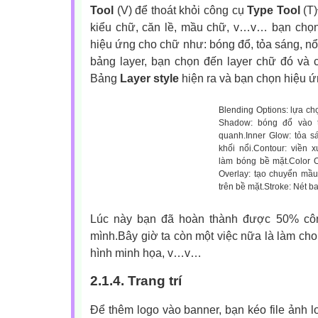
Tool
(V) để thoát khỏi công cụ
Type Tool
(T
kiểu chữ, căn lề, mầu chữ, v…v… bạn chọn 
hiệu ứng cho chữ như: bóng đổ, tỏa sáng, 
bảng layer, bạn chọn đến layer chữ đó và 
Bảng
Layer style
hiện ra và bạn chọn hiệu
Blending Options: lựa c
Shadow: bóng đổ vào t
quanh.Inner Glow: tỏa s
khối nổi.Contour: viền x
làm bóng bề mặt.Color O
Overlay: tạo chuyển mầu 
trên bề mặt.Stroke: Nét b
Lúc này bạn đã hoàn thành được 50% côn
mình.Bây giờ ta còn một việc nữa là làm cho
hình minh họa, v…v…
2.1.4. Trang trí
Để thêm logo vào banner, bạn kéo file ảnh l