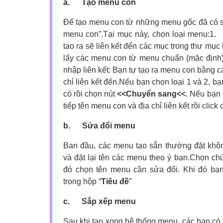
a.
Tạo menu con
Để tạo menu con từ những menu gốc đã có 
menu con”.Tại mục này, chọn loại menu:
1.
tạo ra sẽ liên kết đến các mục trong thư mục b
lấy các menu con từ menu chuẩn (mặc định) 
nhập liên kết: Bạn tự tạo ra menu con bằng 
chỉ liên kết đến.
Nếu bạn chọn loại 1 và 2, b
có rồi chọn nút
<<Chuyển sang<<
. Nếu bạn 
tiếp tên menu con và địa chỉ liên kết rồi click 
b.
Sửa đổi menu
Ban đầu, các menu tạo sẵn thường đặt khôn
và đặt lại tên các menu theo ý bạn.Chọn ch
đó chọn tên menu cần sửa đổi. Khi đó bạ
trong hộp “
Tiêu đề
”
c.
Sắp xếp menu
Sau khi tạo xong hệ thống menu, các bạn có th