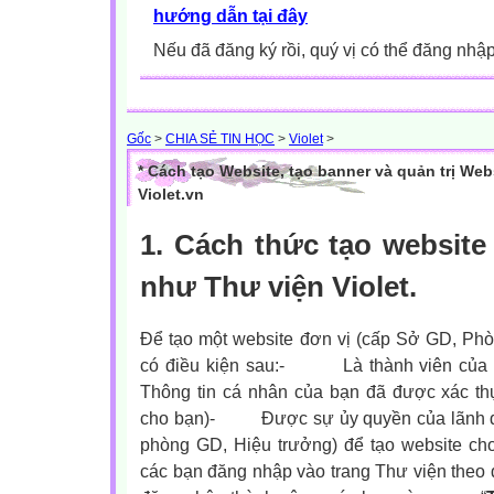
hướng dẫn tại đây
Nếu đã đăng ký rồi, quý vị có thể đăng nhậ
Gốc
>
CHIA SẺ TIN HỌC
>
Violet
>
* Cách tạo Website, tạo banner và quản trị Webs
Violet.vn
1. Cách thức tạo website
như Thư viện Violet.
Để tạo một website đơn vị (cấp Sở GD, Ph
có điều kiện sau:
-
Là thành viên của 
Thông tin cá nhân của bạn đã được xác thự
cho bạn)-
Được sự ủy quyền của lãnh 
phòng GD, Hiệu trưởng) để tạo website cho
các bạn đăng nhập vào trang Thư viện theo đ