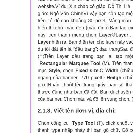
website.Ví dụ:
Xin chào cô giáo: Đỗ
giáo: Ngô Văn ChinhVì vậy bạn cần tạo m
trên có độ cao khoảng 30 pixel. Mảng mầu 
hiển thị chữ màu đen (mặc định).Bạn tạo 
này: trên thanh menu chọn:
Layer®Layer
…(
Layer
hiện ra. Bạn điền tên cho layer này v
dụ tôi đặt tên là “đầu trang”: dau trang
Sau đ
(**)Trên Layer đầu trang bạn lại tạo m
Rectangular Marquee Tool
(M). Trên tha
mục
Style
, chọn
Fixed
size
.Ô
Width
(chiề
ngang của banner: 770 pixelÔ
Heitgh
(chi
pixelNhấn chuột lên trang giấy, bạn sẽ th
thước đúng như bạn đã đặt. Bạn di chuyển 
của banner. Chọn mầu và đổ lên vùng chọn. (
2.1.3. Viết tên đơn vị, địa chỉ:
Chọn công cụ
Type Tool
(T), click chuột
thanh type nhấp nháy thì bạn gõ chữ. Gõ 