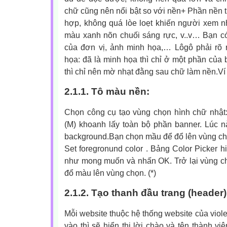
chữ cũng nên nổi bật so với nền+ Phần nền tr
hợp, không quá lòe loẹt khiến người xem 
màu xanh nõn chuối sáng rực, v..v… Bạn có
của đơn vị, ảnh minh họa,… Lôgô phải rõ 
họa: đã là minh họa thì chỉ ở một phần của
thì chỉ nên mờ nhạt đằng sau chữ làm nền.
Ví
2.1.1. Tô màu nền:
Chọn công cụ tạo vùng chọn hình chữ nhật
(M) khoanh lấy toàn bộ phần banner. Lúc n
background.Bạn chọn mầu để đổ lên vùng ch
Set foregronund color
. Bảng Color Picker h
như mong muốn và nhấn OK. Trở lại vùng ch
đổ màu lên vùng chọn. (*)
2.1.2. Tạo thanh đầu trang (header)
Mỗi website thuộc hệ thống website của viole
vào thì sẽ hiển thị lời chào và tên thành vi