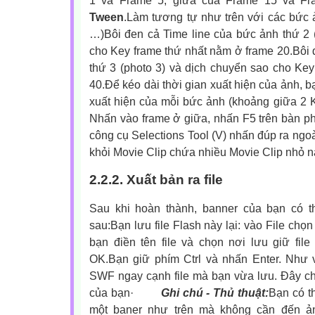
Tween
.Làm tương tự như trên với các bức ả
…)Bôi đen cả Time line của bức ảnh thứ 2 
cho Key frame thứ nhất nằm ở frame 20.Bôi 
thứ 3 (photo 3) và dịch chuyển sao cho Ke
40.Để kéo dài thời gian xuất hiện của ảnh, b
xuất hiện của mỗi bức ảnh (khoảng giữa 2 
Nhấn vào frame ở giữa, nhấn F5 trên bàn p
công cụ Selections Tool (V) nhấn đúp ra ngoà
khỏi Movie Clip chứa nhiều Movie Clip nhỏ n
2.2.2. Xuất bản ra file
Sau khi hoàn thành, banner của bạn có 
sau:Bạn lưu file Flash này lại: vào File chọ
bạn điền tên file và chọn nơi lưu giữ fil
OK.Bạn giữ phím Ctrl và nhấn Enter. Như v
SWF ngay cạnh file mà bạn vừa lưu. Đây chí
của bạn
·
Ghi chú - Thủ thuật:
Bạn có th
một baner như trên mà không cần đến ản