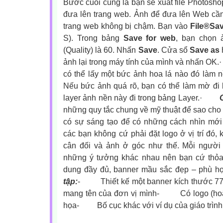
Bước cuối cùng là bạn sẽ xuất file Photoshop
đưa lên trang web.
Ảnh để đưa lên Web cần
trang web không bị chậm. Bạn vào
File®Sav
S).
Trong bảng
Save for web
, bạn chọn 
(Quality) là 60. Nhấn
Save
. Cửa sổ
Save as
ảnh lại trong máy tính của mình và nhấn OK.
·
có thể lấy một bức ảnh hoa lá nào đó làm 
Nếu bức ảnh quá rõ, bạn có thể làm mờ đi
layer ảnh nền này đi trong bảng Layer.
·
những quy tắc chung về mỹ thuật để sao cho 
có sự sáng tạo để có những cách nhìn mới đ
các bạn không cứ phải đặt logo ở vị trí đó, 
cân đối và ảnh ở góc như thế. Mỗi người
những ý tưởng khác nhau nên bạn cứ thỏa
dung đầy đủ, banner mầu sắc đẹp – phù h
tập:
-
Thiết kế một banner kích thước 77
mang tên của đơn vị mình-
Có logo (ho
họa-
Bố cục khác với ví dụ của giáo trình