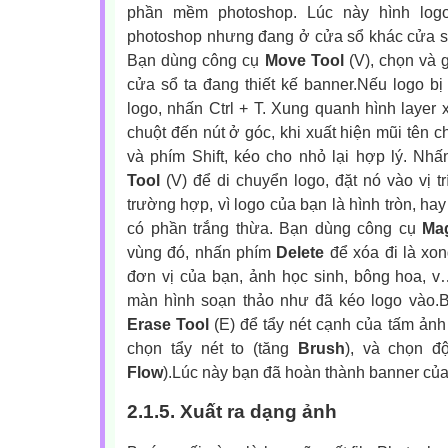
phần mềm photoshop. Lúc này hình lo
photoshop nhưng đang ở cửa sổ khác cửa sổ
Bạn dùng công cụ
Move Tool
(V), chọn và 
cửa sổ ta đang thiết kế banner.Nếu logo bị
logo, nhấn Ctrl + T. Xung quanh hình layer 
chuột đến nút ở góc, khi xuất hiện mũi tên c
và phím Shift, kéo cho nhỏ lại hợp lý. Nh
Tool
(V) để di chuyển logo, đặt nó vào vị 
trường hợp, vì logo của bạn là hình tròn, h
có phần trắng thừa. Bạn dùng công cụ
Ma
vùng đó, nhấn phím
Delete
để xóa đi là xo
đơn vị của bạn, ảnh học sinh, bông hoa,
màn hình soạn thảo như đã kéo logo vào.B
Erase Tool
(E) để tẩy nét cạnh của tấm ản
chọn tẩy nét to (tăng
Brush
), và chọn đ
Flow
).Lúc này bạn đã hoàn thành banner của
2.1.5. Xuất ra dạng ảnh