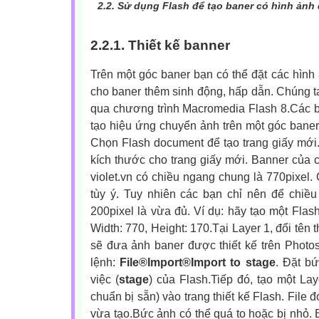
2.2.
Sử dụng Flash để tạo baner có hình ảnh
2.2.1. Thiết kế banner
Trên một góc baner bạn có thể đặt các hình
cho baner thêm sinh động, hấp dẫn. Chúng ta
qua chương trình Macromedia Flash 8.Các b
tạo hiệu ứng chuyển ảnh trên một góc bane
Chọn Flash document để tạo trang giấy mới.V
kích thước cho trang giấy mới. Banner của c
violet.vn có chiều ngang chung là 770pixel.
tùy ý. Tuy nhiên các bạn chỉ nên để chiề
200pixel là vừa đủ. Ví dụ: hãy tạo một Flas
Width: 770, Height: 170.Tại Layer 1, đổi tên 
sẽ đưa ảnh baner được thiết kế trên Photo
lệnh:
File®Import®Import to stage
. Đặt b
việc (
stage
) của Flash.
Tiếp đó, tạo một Lay
chuẩn bị sẵn) vào trang thiết kế Flash. File
vừa tạo.Bức ảnh có thể quá to hoặc bị nhỏ. 