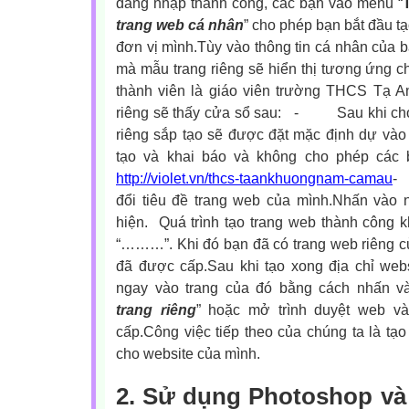
đăng nhập thành công, các bạn vào menu “
trang web cá nhân
” cho phép bạn bắt đầu tạ
đơn vị mình.Tùy vào thông tin cá nhân của b
mà mẫu trang riêng sẽ hiển thị tương ứng c
thành viên là giáo viên trường THCS Tạ 
riêng sẽ thấy cửa sổ sau:
-
Sau khi ch
riêng sắp tạo sẽ được đặt mặc định dự vào
tạo và khai báo và không cho phép các b
http://violet.vn/thcs-taankhuongnam-camau
-
đổi tiêu đề trang web của mình.
Nhấn vào n
hiện. Quá trình tạo trang web thành công 
“………”. Khi đó bạn đã có trang web riêng c
đã được cấp.Sau khi tạo xong địa chỉ webs
ngay vào trang của đó bằng cách nhấn v
trang riêng
” hoặc mở trình duyệt web v
cấp.Công việc tiếp theo của chúng ta là tạ
cho website của mình.
2. Sử dụng Photoshop và 