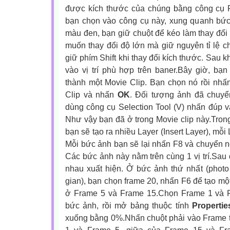
được kích thước của chúng bằng công cụ F
bạn chọn vào công cụ này, xung quanh bứ
màu đen, bạn giữ chuột để kéo làm thay đổi
muốn thay đổi độ lớn mà giữ nguyên tỉ lệ c
giữ phím Shift khi thay đổi kích thước. Sau k
vào vị trí phù hợp trên baner.Bây giờ, bạ
thành một Movie Clip. Bạn chọn nó rồi nhấ
Clip và nhấn
OK
. Đối tượng ảnh đã chuyể
dùng công cụ Selection Tool (V) nhấn đúp v
Như vậy bạn đã ở trong Movie clip này.Trong
bạn sẽ tạo ra nhiều Layer (Insert Layer), mỗ
Mỗi bức ảnh bạn sẽ lại nhấn F8 và chuyển n
Các bức ảnh này nằm trên cùng 1 vị trí.Sau 
nhau xuất hiện. Ở bức ảnh thứ nhất (photo 1
gian), bạn chọn frame 20, nhấn F6 để tạo mộ
ở Frame 5 và Frame 15.Chọn Frame 1 và F
bức ảnh, rồi mở bảng thuộc tính
Propertie
xuống bằng 0%.Nhấn chuột phải vào Frame 
1 và Frame 5, giữa của Frame 15 và Fr