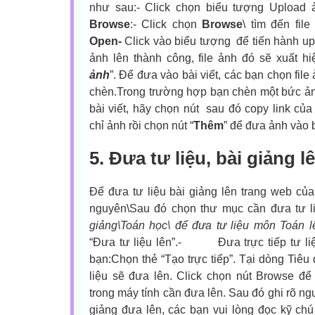
như sau:- Click chọn biểu tượng Upload 
Browse
:- Click chọn
Browse
\ tìm đến fil
Open-
Click vào biểu tượng
để tiến hành up
ảnh lên thành công, file ảnh đó sẽ xuất hi
ảnh
”. Để đưa vào bài viết, các bạn chọn file
chèn.Trong trường hợp bạn chèn một bức ản
bài viết, hãy chọn nút
sau đó copy link của
chỉ ảnh rồi chọn nút “
Thêm
” để đưa ảnh vào bài
5. Đưa tư liệu, bài giảng 
Để đưa tư liệu bài giảng lên trang web củ
nguyên\Sau đó chọn thư mục cần đưa tư li
giảng\Toán học\ để đưa tư liệu môn Toán l
“Đưa tư liệu lên”.
-
Đưa trực tiếp tư li
bạn:
Chọn thẻ “Tạo trực tiếp”. Tại dòng Tiêu 
liệu sẽ đưa lên. Click chọn nút Browse để tì
trong máy tính cần đưa lên. Sau đó ghi rõ ng
giảng đưa lên, các bạn vui lòng đọc kỹ ch