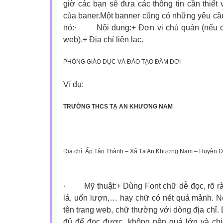
giờ các bạn sẽ đưa các thông tin cần thiết 
của baner.Một banner cũng có những yêu cầu
nó:
·
Nội dung:+ Đơn vị chủ quản (nếu c
web).+ Địa chỉ liên lạc.
PHÒNG GIÁO DỤC VÀ ĐÀO TẠO ĐẦM DƠI
Ví dụ:
TRƯỜNG THCS TẠ AN KHƯƠNG NAM
Đ
ịa chỉ: Ấp Tân Thành – Xã Tạ An Khương Nam – Huyện 
·
Mỹ thuật:+ Dùng Font chữ dễ đọc, rõ 
lá, uốn lượn,… hay chữ có nét quá mảnh. N
tên trang web, chữ thường với dòng địa chỉ. 
đủ để đọc được, không nên quá lớn và chi