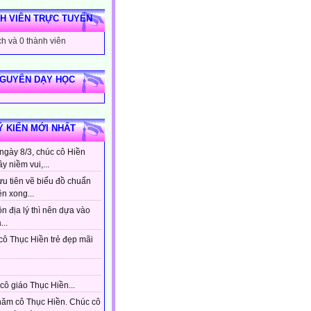
H VIÊN TRỰC TUYẾN
h và 0 thành viên
NGUYÊN DẠY HỌC
Ý KIẾN MỚI NHẤT
ngày 8/3, chúc cô Hiền
ầy niềm vui,...
ưu tiên vẽ biểu đồ chuẩn
ên xong...
n địa lý thì nên dựa vào
...
cô Thục Hiền trẻ đẹp mãi
cô giáo Thục Hiền...
hăm cô Thục Hiền. Chúc cô