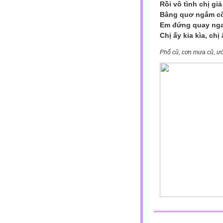
Rồi vô tình chị gi
Bâng quơ ngắm cô
Em đứng quay nga
Chị ấy kia kìa, chị
Phố cũ, cơn mưa cũ, ư