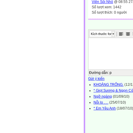
Viên Sỏi Nhỏ
@ 08:55 27
Số lượt xem: 1442
Số lượt thích: 0 người
Kích thước font
Đường dẫn
:
p
Gửi ý kiến
KHOẢNG TRỐNG.
(12/1
* Giọt Sương & Ngọn C
Ngỡ ngàng
(01/09/10)
Nỗi lo . . .
(25/07/10)
* Em Yêu Anh
(18/07/10