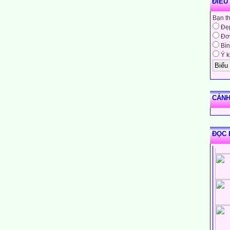
ĐIỀU
Bạn t
Đẹ
Đơn
Bìn
Ý k
CẢNH
ĐỌC 