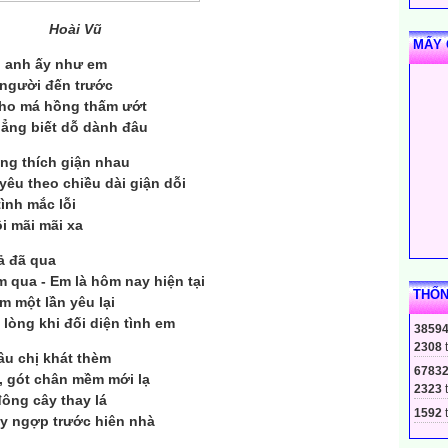
Hoài Vũ
MẤY 
u anh ấy như em
à người đến trước
cho má hồng thấm ướt
ẳng biết dỗ dành đâu
ũng thích giận nhau
yêu theo chiều dài giận dỗi
tình mắc lỗi
ồi mãi mãi xa
cả đã qua
m qua - Em là hôm nay hiện tại
THỐN
m một lần yêu lại
lòng khi đối diện tình em
3859
2308
âu chị khát thèm
6783
n, gót chân mềm mới lạ
2323
đông cây thay lá
1592
t
y ngợp trước hiên nhà