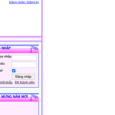
Đăng nhập / Đăng ký
 NHẬP
ruy nhập
hẩu
hớ
mật khẩu
ĐK thành viên
 MỪNG NĂM MỚI