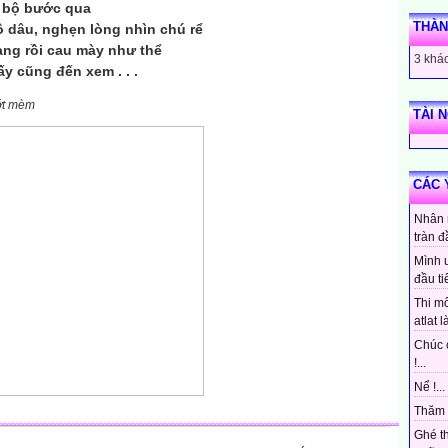
ả bộ bước qua
THÀN
 dâu, nghẹn lòng nhìn chú rể
ng rồi cau mày như thể
3 khác
 ấy cũng đến xem . . .
ớt mèm
TÀI 
CÁC 
Nhân 
tràn đ
Mình 
đầu ti
Thi mô
atlat là
Chúc 
!...
Nể !...
Thăm 
Ghé t