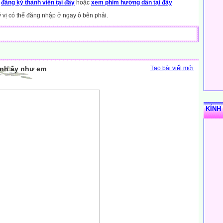
y
đăng ký thành viên tại đây
hoặc
xem phim hướng dẫn tại đây
ý vị có thể đăng nhập ở ngay ô bên phải.
anh ấy như em
Tạo bài viết mới
KÍNH