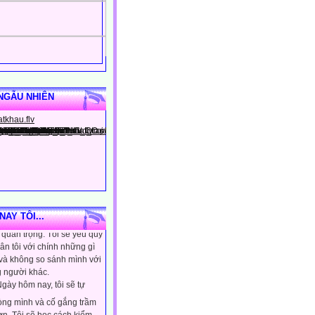
NGẪU NHIÊN
gày hôm nay, tôi sẽ tin
ình là người đặc biệt, một
AY TÔI...
quan trọng. Tôi sẽ yêu quý
ân tôi với chính những gì
 và không so sánh mình với
 người khác.
gày hôm nay, tôi sẽ tự
lòng mình và cố gắng trầm
ơn. Tôi sẽ học cách kiểm