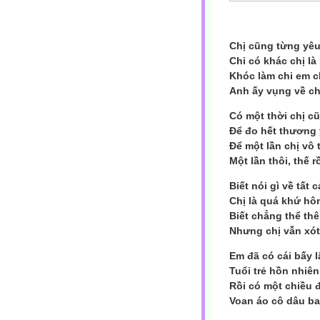
Chị cũng từng yê
Chỉ có khác chị l
Khóc làm chi em 
Anh ấy vụng về ch
Có một thời chị c
Để đo hết thương 
Để một lần chị vô 
Một lần thôi, thế r
Biết nói gì về tất 
Chị là quá khứ hô
Biết chẳng thể thê
Nhưng chị vẫn xót 
Em đã có cái bấy l
Tuổi trẻ hồn nhiê
Rồi có một chiều 
Voan áo cô dâu ba