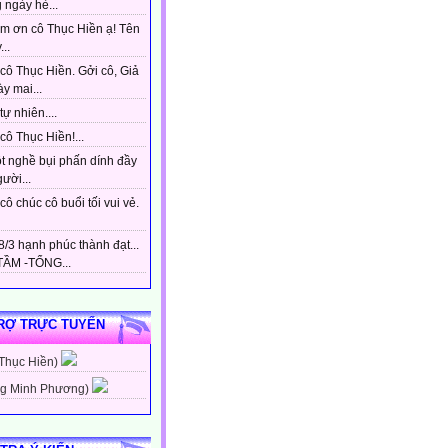
 ngày hè...
m ơn cô Thục Hiền ạ! Tên
...
cô Thục Hiền. Gởi cô, Giả
y mai...
tự nhiên....
ô Thục Hiền!...
t nghề bụi phấn dính đầy
gười...
ô chúc cô buổi tối vui vẻ.
/3 hạnh phúc thành đạt...
ẦM -TỔNG...
RỢ TRỰC TUYẾN
 Thục Hiền)
g Minh Phương)