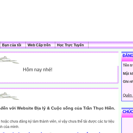
Bạn của tôi
Web Cấp trên
Học Trực Tuyến
ĐĂNG
Tên t
Hôm nay nhé!
Mật k
Ghi n
Quên 
đến với Website Địa lý & Cuộc sống của Trần Thục Hiền.
CHÚC
hoặc chưa đăng ký làm thành viên, vì vậy chưa thể tải được các tư liệu
nh của mình.