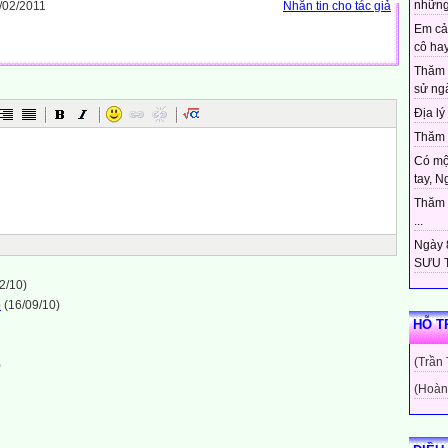
những
/02/2011
Nhắn tin cho tác giả
Em cả
cô hay
Thăm 
sử ngà
Địa lý 
Thăm c
Có mộ
tay, N
Thăm c
...
Ngày 8
SƯU T
2/10)
ỏ
(16/09/10)
HỖ T
(Trần
)
(Hoàn