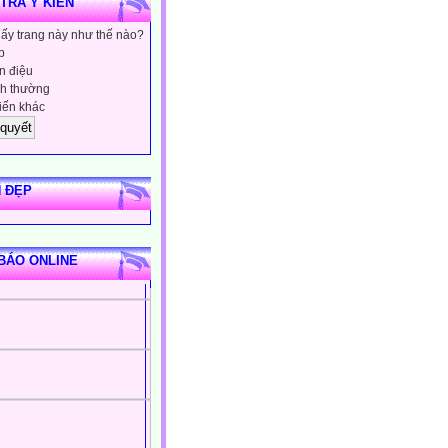
 TRA Ý KIẾN
hấy trang này như thế nào?
p
 điệu
h thường
iến khác
 ĐẸP
BÁO ONLINE