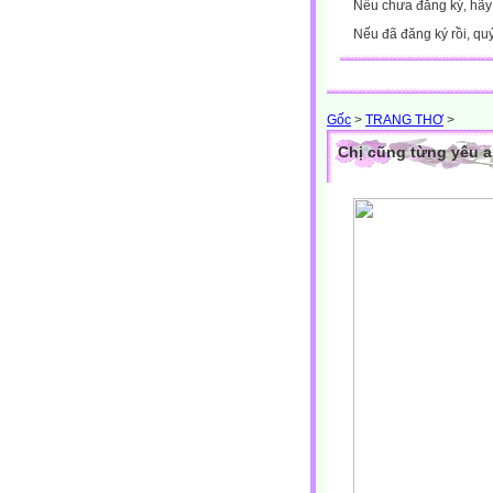
Nếu chưa đăng ký, hã
Nếu đã đăng ký rồi, qu
Gốc
>
TRANG THƠ
>
Chị cũng từng yêu 