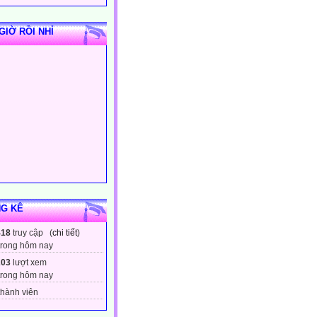
GIỜ RỒI NHỈ
G KÊ
418
truy cập (
chi tiết
)
trong hôm nay
203
lượt xem
trong hôm nay
hành viên