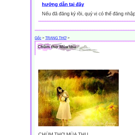
hướng dẫn tại đây
Nếu đã đăng ký rồi, quý vị có thể đăng nhậ
Gốc
>
TRANG THƠ
>
Chùm thơ Mùa thu
CHÙM THƠ MÙA THU