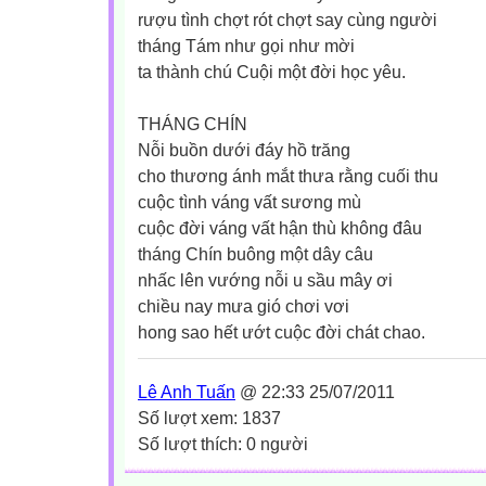
rượu tình chợt rót chợt say cùng người
tháng Tám như gọi như mời
ta thành chú Cuội một đời học yêu.
THÁNG CHÍN
Nỗi buồn dưới đáy hồ trăng
cho thương ánh mắt thưa rằng cuối thu
cuộc tình váng vất sương mù
cuộc đời váng vất hận thù không đâu
tháng Chín buông một dây câu
nhấc lên vướng nỗi u sầu mây ơi
chiều nay mưa gió chơi vơi
hong sao hết ướt cuộc đời chát chao.
Lê Anh Tuấn
@ 22:33 25/07/2011
Số lượt xem: 1837
Số lượt thích: 0 người