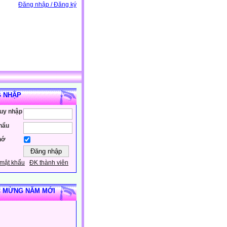
Đăng nhập / Đăng ký
 NHẬP
ruy nhập
hẩu
hớ
mật khẩu
ĐK thành viên
 MỪNG NĂM MỚI