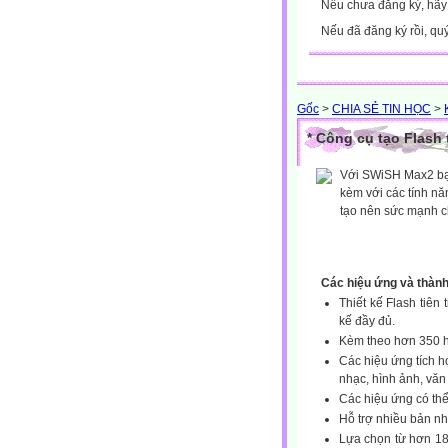
Nếu chưa đăng ký, hã
Nếu đã đăng ký rồi, qu
Gốc
>
CHIA SẺ TIN HỌC
>
* Công cụ tạo Flash 
Với SWiSH Max2 bạn
kèm với các tính nă
tạo nên sức mạnh 
Các hiệu ứng và thàn
Thiết kế Flash tiên 
kế đầy đủ.
Kèm theo hơn 350 h
Các hiệu ứng tích h
nhạc, hình ảnh, văn
Các hiệu ứng có th
Hỗ trợ nhiều bản n
Lựa chọn từ hơn 18