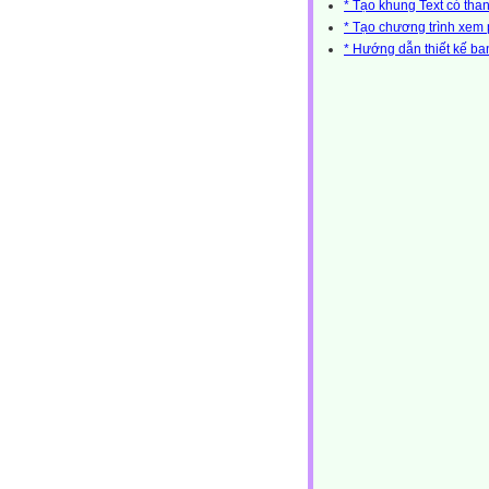
* Tạo khung Text có tha
* Tạo chương trình xem
* Hướng dẫn thiết kế b