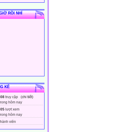
GIỜ RỒI NHỈ
G KÊ
508
truy cập (
chi tiết
)
trong hôm nay
605
lượt xem
trong hôm nay
hành viên