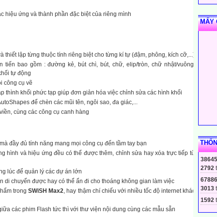
c hiệu ứng và thành phần đặc biệt của riêng mình
MẤY 
 thiết lập từng thuộc tính riêng biệt cho từng kí tự (đậm, phông, kích cỡ,...)
 tiến bao gồm : đường kẻ, bút chì, bút, chữ, elip/tròn, chữ nhật/vuông,
khối tự động
i công cụ vẽ
ập thình khối phức tạp giúp đơn giản hóa việc chỉnh sửa các hình khối
utoShapes để chèn các mũi tên, ngôi sao, đa giác,...
 viền, cùng các công cụ canh hàng
THỐN
 mà đầy đủ tính năng mang mọi công cụ đến tầm tay bạn
g hình và hiệu ứng đều có thể được thêm, chỉnh sửa hay xóa trực tiếp từ
3864
2792
ùng lúc để quản lý các dự án lớn
6788
n di chuyển được hay có thể ẩn đi cho thoáng không gian làm việc
3013
phẩm trong
SWiSH Max2
, hay thậm chí chiếu với nhiều tốc độ internet khác
1592
t
giữa các phim Flash tức thì với thư viện nội dung cùng các mẫu sẵn