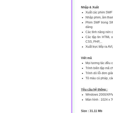
Nhập & Xuất
Xuất các phim SWF 
Nhập phim, âm than
Phim SWF trong SWi
dàng
Các tính năng nén c
Các tập tin HTML x
CSS, PHP,...
Xuất trực tiếp ra A
Viết mã
Mọi tương tác đều c
Trình biên tập mã c
Trình dò lỗi đơn giả
Tô màu cú pháp, các
Yêu cầu hệ thống :
Windows 2000/XP/
Màn hình : 1024 x 76
Size : 31.11 Mb