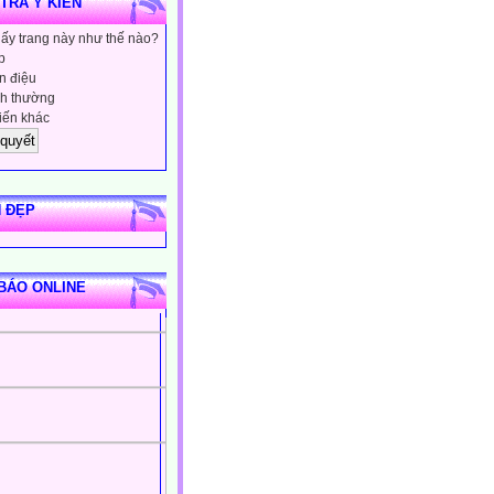
 TRA Ý KIẾN
hấy trang này như thế nào?
p
 điệu
h thường
iến khác
 ĐẸP
BÁO ONLINE