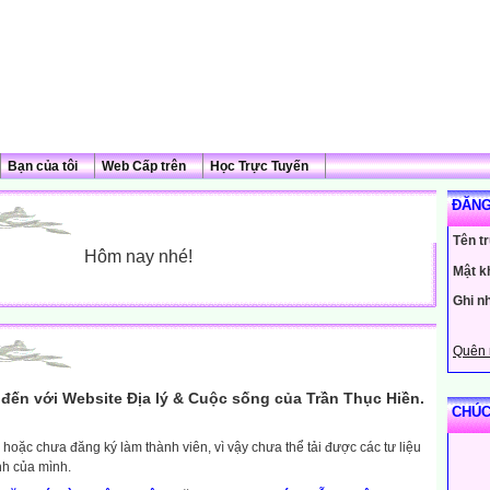
Bạn của tôi
Web Cấp trên
Học Trực Tuyến
ĐĂNG
Tên t
Hôm nay nhé!
Mật k
Ghi n
Quên 
đến với Website Địa lý & Cuộc sống của Trần Thục Hiền.
CHÚC
hoặc chưa đăng ký làm thành viên, vì vậy chưa thể tải được các tư liệu
nh của mình.