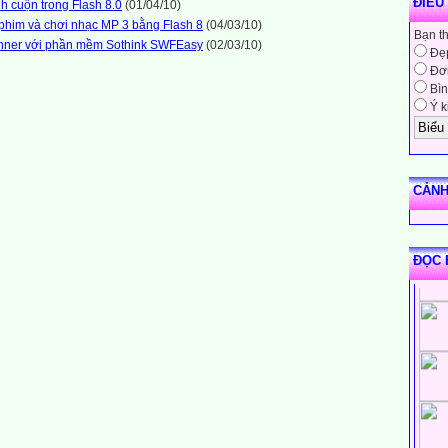
ĐIỀU
nh cuộn trong Flash 8.0
(01/04/10)
 phim và chơi nhạc MP 3 bằng Flash 8
(04/03/10)
Bạn t
anner với phần mềm Sothink SWFEasy
(02/03/10)
Đẹ
Đơn
Bìn
Ý k
CẢNH
ĐỌC 