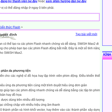
y
đăng ký thành viên tại đây
hoặc
xem phim hướng dẫn tại đây
ý vị có thể đăng nhập ở ngay ô bên phải.
Kiến thức Flash
>
tuyệt đỉnh
Tạo bài viết mới
 có thể tạo ra các phim Flash nhanh chóng và dễ dàng. SWiSH Max2 đi
ng cho phép bạn tạo các phim Flash động bắt mắt. Đây là một số tính năng
cho SWiSH Max2.
KÍNH
h phần đa phương tiện
tiến cho các nghệ sĩ đồ họa hay lập trình viên phim động. Điều khiển thiết
iệu ứng đa phương tiện cùng một trình duyệt hiệu ứng đơn giản
ợp giúp tạo các phim động nhanh chóng và dễ dàng bằng các tập tin phim,
 bản hay đồ họa
ể được dùng trên nhiều đối tượng
hạc chồng chập với nhiều hiệu ứng âm thanh
0 thành phần và hình khối vector, hay thêm vào các thành phần xây dựng