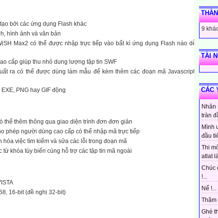
THÀN
tạo bởi các ứng dụng Flash khác
9 khác
h, hình ảnh và văn bản
SH Max2 có thể được nhập trực tiếp vào bất kì ứng dụng Flash nào dễ
TÀI 
ao cấp giúp thu nhỏ dung lượng tập tin SWF
uất ra có thể được dùng làm mẫu để kèm thêm các đoạn mã Javascript,
CÁC 
VI, EXE, PNG hay GIF động
Nhân 
tràn đ
ó thể thêm thông qua giao diện trình đơn đơn giản
Mình 
ho phép người dùng cao cấp có thể nhập mã trực tiếp
đầu ti
n hóa việc tìm kiếm và sửa các lỗi trong đoạn mã
Thi mô
 từ khóa tùy biến cùng hỗ trợ các tập tin mã ngoài
atlat là
Chúc 
!...
VISTA
Nể !...
8, 16-bit (đề nghị 32-bit)
Thăm 
Ghé t