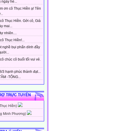
 ngày hè...
m ơn cô Thục Hiền ạ! Tên
...
cô Thục Hiền. Gởi cô, Giả
y mai...
tự nhiên....
ô Thục Hiền!...
t nghề bụi phấn dính đầy
gười...
ô chúc cô buổi tối vui vẻ.
/3 hạnh phúc thành đạt...
ẦM -TỔNG...
RỢ TRỰC TUYẾN
 Thục Hiền)
g Minh Phương)