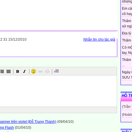
những
Em cả
cô hay
Thăm 
sử ngà
Địa lý 
2:31 15/12/2010
Nhắn tin cho tác giả
Thăm c
Có mộ
tay, N
Thăm c
...
Ngày 8
SƯU T
HỖ T
(Trần
(Hoàn
anner trên violet (Đỗ Trung Thành)
(09/04/10)
ằng Flash
(01/04/10)