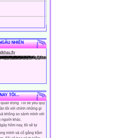
NGẪU NHIÊN
gày hôm nay, tôi sẽ tin
ình là người đặc biệt, một
AY TÔI...
quan trọng. Tôi sẽ yêu quý
ân tôi với chính những gì
 và không so sánh mình với
 người khác.
gày hôm nay, tôi sẽ tự
lòng mình và cố gắng trầm
ơn. Tôi sẽ học cách kiểm