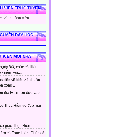
H VIÊN TRỰC TUYẾN
h và 0 thành viên
NGUYÊN DẠY HỌC
Ý KIẾN MỚI NHẤT
ngày 8/3, chúc cô Hiền
ầy niềm vui,...
ưu tiên vẽ biểu đồ chuẩn
ên xong...
n địa lý thì nên dựa vào
...
cô Thục Hiền trẻ đẹp mãi
cô giáo Thục Hiền...
hăm cô Thục Hiền. Chúc cô