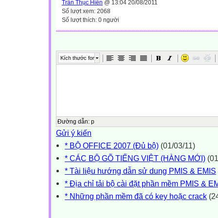
Trần Thục Hiền
@ 13:04 20/08/2011
Số lượt xem: 2068
Số lượt thích: 0 người
Kích thước font
Đường dẫn
:
p
Gửi ý kiến
* BỘ OFFICE 2007 (Đủ bộ)
(01/03/11)
* CÁC BỘ GÕ TIẾNG VIỆT (HÀNG MỚI)
(01
* Tài liệu hướng dẫn sử dung PMIS & EMIS
* Địa chỉ tải bộ cài đặt phần mềm PMIS & E
* Những phần mềm đã có key hoặc crack
(24