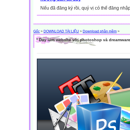
Nếu đã đăng ký rồi, quý vị có thể đăng nhậ
Gốc
>
DOWNLOAD TÀI LIỆU
>
Download phần mềm
>
* Dạy làm website với photoshop và dreamware