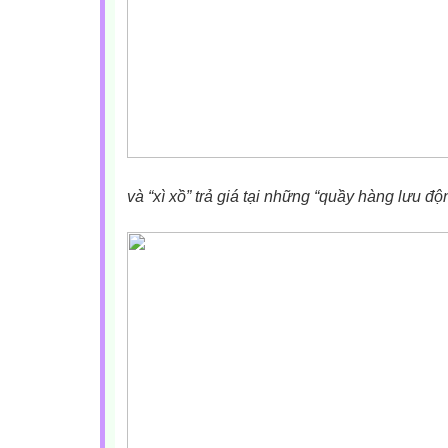
và “xì xồ” trả giá tại những “quầy hàng lưu độ