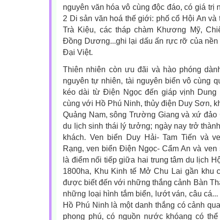
nguyên văn hóa vô cùng độc đáo, có giá trị n
2 Di sản văn hoá thế giới: phố cổ Hội An và
Trà Kiệu, các tháp chàm Khương Mỹ, Chi
Đồng Dương...ghi lại dấu ấn rực rỡ của nề
Đại Việt.
Thiên nhiên còn ưu đãi và hào phóng dà
nguyên tự nhiên, tài nguyên biển vô cùng q
kéo dài từ Điện Ngọc đến giáp vịnh Dung
cùng với Hồ Phú Ninh, thủy điện Duy Sơn, k
Quảng Nam, sông Trường Giang và xứ đảo
du lịch sinh thái lý tưởng; ngày nay trở th
khách. Ven biển Duy Hải- Tam Tiến và v
Rạng, ven biển Điện Ngọc- Cẩm An và ven 
là điểm nối tiếp giữa hai trung tâm du lịch 
1800ha, Khu Kinh tế Mở Chu Lai gần khu 
được biết đến với những thắng cảnh Bàn Than
những loại hình tắm biển, lướt ván, câu cá..
Hồ Phú Ninh là một danh thắng có cảnh qua
phong phú, có nguồn nước khóang có thể 