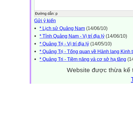
Đường dẫn
:
p
Gửi ý kiến
* Lịch sử Quảng Nam
(14/06/10)
* Tỉnh Quảng Nam - Vị trí địa lý
(14/06/10)
* Quảng Trị - Vị trí địa lý
(14/05/10)
* Quảng Trị - Tổng quan về Hành lang Kinh 
* Quảng Tri - Tiềm năng và cơ sở hạ tầng
(14
Website được thừa kế