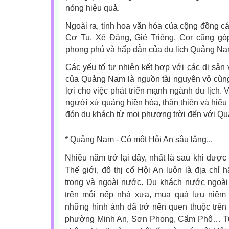
nóng hiệu quả.
Ngoài ra, tinh hoa văn hóa của cộng đồng cá
Cơ Tu, Xê Đăng, Giẻ Triêng, Cor cũng gó
phong phú và hấp dẫn của du lịch Quảng Na
Các yếu tố tự nhiên kết hợp với các di sản 
của Quảng Nam là nguồn tài nguyên vô cùng 
lợi cho việc phát triển mạnh ngành du lịch. 
người xứ quảng hiền hòa, thân thiện và hiế
đón du khách từ mọi phương trời đến với Q
* Quảng Nam - Có một Hội An sâu lắng...
Nhiều năm trở lại đây, nhất là sau khi được
Thế giới, đô thị cổ Hội An luôn là địa chỉ 
trong và ngoài nước. Du khách nước ngoài
trên mỗi nếp nhà xưa, mua quà lưu niệm
những hình ảnh đã trở nên quen thuộc trên
phường Minh An, Sơn Phong, Cẩm Phô… Tuy