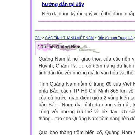
hướng dẫn tại đây
Nếu đã đăng ký rồi, quý vị có thể đăng nhậ
Gốc
>
CÁC TỈNH THÀNH VIỆT NAM
>
Bắc và nam Trung bộ
* Du lịch Quảng Nam
Quảng Nam là nơi giao thoa của các nền v
Huỳnh, Chăm Pa …, có tiềm năng du lịch
tính dân tộc với những giá trị văn hóa vật thể 
Tỉnh Quảng Nam nằm ở trung độ của Việt 
phía Bắc, cách TP Hồ Chí Minh 865 km về p
của cả nước, giao điểm giữa 2 vùng kiến tạo
hậu Bắc - Nam, địa hình da dạng với núi, 
cùng với những ưu thế về bề dày lịch sử
thắng... tạo cho Quảng Nam tiềm năng lớn để p
Qua bao thăng trầm biến cố, Quảng Nam 