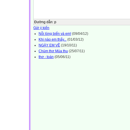
Đường dẫn
:
p
Gửi ý kiến
Nỗi lòng biển và em!
(09/04/12)
Khi nào em thấy...
(01/03/12)
NGÀY EM VỀ
(19/10/11)
Chùm thơ Mùa thu
(25/07/11)
thơ - toán
(05/06/11)