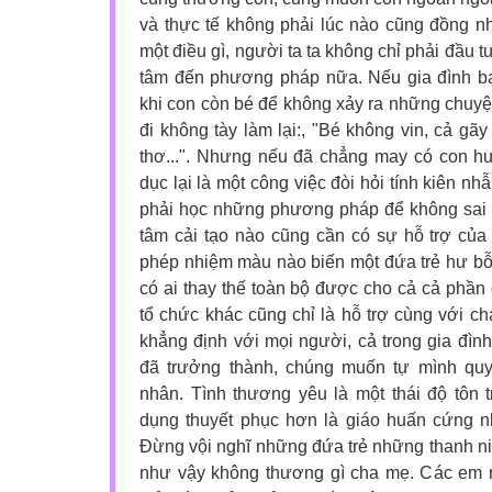
và thực tế không phải lúc nào cũng đồng n
một điều gì, người ta ta không chỉ phải đầu
tâm đến phương pháp nữa. Nếu gia đình b
khi con còn bé để không xảy ra những chuyện 
đi không tày làm lại:, "Bé không vin, cả gã
thơ...". Nhưng nếu đã chẳng may có con hư,
dục lại là một công việc đòi hỏi tính kiên nhẫ
phải học những phương pháp để không sai l
tâm cải tạo nào cũng cần có sự hỗ trợ của
phép nhiệm màu nào biến một đứa trẻ hư b
có ai thay thế toàn bộ được cho cả cả phần 
tổ chức khác cũng chỉ là hỗ trợ cùng với ch
khẳng định với mọi người, cả trong gia đìn
đã trưởng thành, chúng muốn tự mình quy
nhân. Tình thương yêu là một thái độ tôn 
dụng thuyết phục hơn là giáo huấn cứng n
Đừng vội nghĩ những đứa trẻ những thanh n
như vậy không thương gì cha mẹ. Các em 