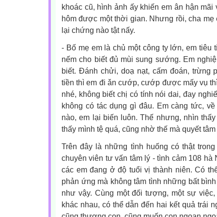
khoác cũ, hình ảnh ấy khiến em ân hận mãi 
hôm được một thời gian. Nhưng rồi, cha mẹ e
lại chứng nào tật nấy.
- Bố mẹ em là chủ một công ty lớn, em tiêu ti
nếm cho biết đủ mùi sung sướng. Em nghiệ
biết. Đánh chửi, doạ nạt, cấm đoán, trừng p
tiền thì em đi ǎn cướp, cướp được mấy vụ thì b
nhé, không biết chị có tính nói dai, đay ngh
không có tác dụng gì đâu. Em càng tức, về
nào, em lại biến luôn. Thế nhưng, nhìn thấy
thấy mình tệ quá, cũng nhờ thế mà quyết tâm 
Trên đây là những tình huống có thật tron
chuyên viên tư vấn tâm lý - tình cảm 108 hà
các em đang ở độ tuổi vị thành niên. Có th
phản ứng mà không tâm tình những bất bình
như vậy. Cùng một đối tượng, một sự việc
khác nhau, có thể dẫn đến hai kết quả trái
cũng thương con, cũng muốn con ngoan ng