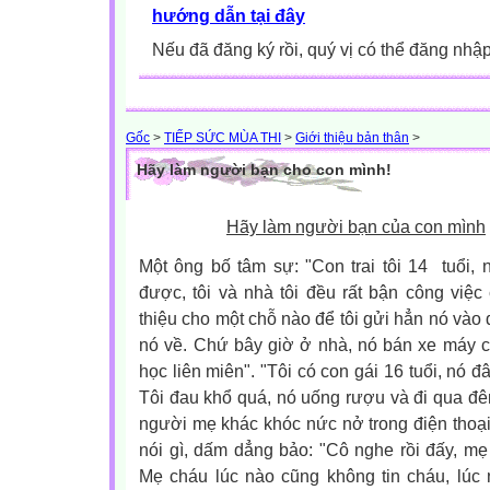
hướng dẫn tại đây
Nếu đã đăng ký rồi, quý vị có thể đăng nhậ
Gốc
>
TIẾP SỨC MÙA THI
>
Giới thiệu bản thân
>
Hãy làm người bạn cho con mình!
Hãy làm người bạn của con mình
Một ông bố tâm sự: "Con trai tôi 14 tuổi, 
được, tôi và nhà tôi đều rất bận công việc 
thiệu cho một chỗ nào để tôi gửi hẳn nó vào 
nó về. Chứ bây giờ ở nhà, nó bán xe máy củ
học liên miên". "Tôi có con gái 16 tuổi, nó đ
Tôi đau khổ quá, nó uống rượu và đi qua đêm.
người mẹ khác khóc nức nở trong điện thoạ
nói gì, dấm dẳng bảo: "Cô nghe rồi đấy, mẹ
Mẹ cháu lúc nào cũng không tin cháu, lúc