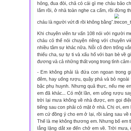
hỏng, đua đòi, chả có cái gì mẹ cháu bảo ch
lắm rồi, ở nhà toàn nghe ca cẩm, rồi đừng t
cháu là người vứt đi rồi không bằng".
Khi chuyên viên tư vấn 108 nói với người mẹ 
cháu có thể nói chuyện riêng với chuyên viê
nhiều tâm sự khác nữa. Nỗi cô đơn trống vắ
thiếu cha, sự tự ti và xấu hổ với bạn bè về 
đương và cả những thất vọng trong tình cảm n
- Em không phải là đứa con ngoan trong gi
đêm, hay uống rượu, quậy phá và bỏ ngoài t
bậc phụ huynh. Nhưng quả thực, nếu mẹ em
em đã khác... Có một lần, em uống rượu sa
trời lại mưa không về nhà được, em gọi điệ
tiếng sau con phải có mặt ở nhà. Chị ơi, em
em cứ đồng ý cho em ở lại, rồi sáng sau v
Thế là mẹ không thương em. Nhưng bố em th
lẳng lặng dắt xe đến chở em về. Trời mưa, 