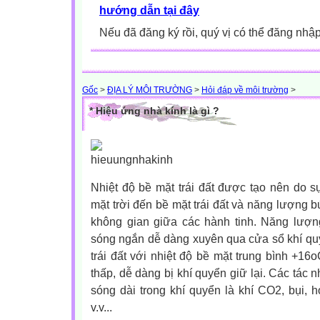
hướng dẫn tại đây
Nếu đã đăng ký rồi, quý vị có thể đăng nhậ
Gốc
>
ĐỊA LÝ MÔI TRƯỜNG
>
Hỏi đáp về môi trường
>
* Hiệu ứng nhà kính là gì ?
Nhiệt độ bề mặt trái đất được tạo nên do 
mặt trời đến bề mặt trái đất và năng lượng b
không gian giữa các hành tinh. Năng lượng
sóng ngắn dễ dàng xuyên qua cửa sổ khí quy
trái đất với nhiệt độ bề mặt trung bình +16
thấp, dễ dàng bị khí quyển giữ lại. Các tác 
sóng dài trong khí quyển là khí CO2, bụi, 
v.v...