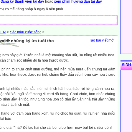
y
đăng ký thành viên tại đây
hoặc
xem phim hướng dẫn tại đây
ý vị có thể đăng nhập ở ngay ô bên phải.
 TA
>
Sắc màu cuộc sống
>
c rỡ những ký ức tuổi thơ
Tạo bài viết mới
g hơn bây giờ. Trước nhà là một khoảng sân đất, Ba trồng rất nhiều hoa.
 cần chăm sóc nhiều đó là hoa thược dược.
KÍNH
 phình to chứa chất dinh dưỡng, thế nên mùa mưa đến chúng lại đâm
g khô, hoa thược dược rụi hết, chẳng thấy dấu vết những cây hoa thược
h lại nhiều màu sắc, nên tui thích hái hoa, tháo rời từng cánh hoa ra,
một nồi "xôi ngũ sắc" mang đi chơi đồ hàng. Chơi chán, bọn nhóc chúng
 cho dính đầy lên tóc, như tung hoa đón cô dâu ấy. Sân nhà trải đầy những
àu thật thích mắt.
hàng với đám bạn hàng xóm, tụi nó chọc tui giận, tui ra hiên nhà ngồi
lại bảo:
ông giận" hả? Để tao hái cho cái bông bự hơn, mày bứt tới chiều luôn!