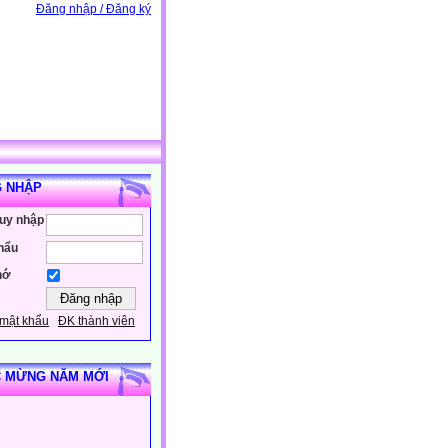
Đăng nhập / Đăng ký
 NHẬP
ruy nhập
hẩu
hớ
mật khẩu
ĐK thành viên
 MỪNG NĂM MỚI