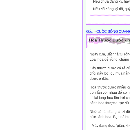
Nếu chưa đăng ký, hã
Nếu đã đăng ký rồi, qu
Gốc
>
CUỘC SỐNG QUANH
Hoa Thược Dược - rự
Ngày xưa, đất nhà tui rộn
Loài hoa dễ trồng, chẳng
Cây thược dược có rễ củ
chồi nẩy lộc, dù mùa nắn
dược ở đâu.
Hoa thược dược nhiều cán
trộn lẫn với nhau để có 
tui lại tung hoa lên trời
cánh hoa thược dược đủ m
Nhớ có lần đang chơi đồ 
bức cánh hoa. Bọn nó bu 
- Mày đang đọc: "giận, kh