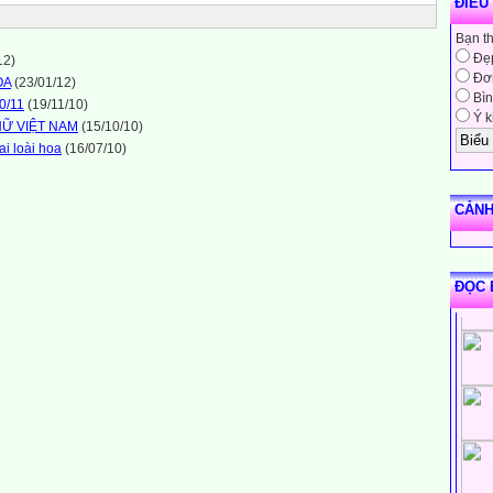
ĐIỀU
Bạn t
Đẹ
12)
Đơn
OA
(23/01/12)
Bìn
0/11
(19/11/10)
Ý k
NỮ VIỆT NAM
(15/10/10)
ai loài hoa
(16/07/10)
CẢNH
ĐỌC 