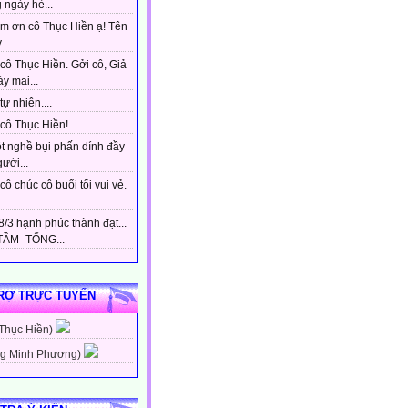
 ngày hè...
m ơn cô Thục Hiền ạ! Tên
...
cô Thục Hiền. Gởi cô, Giả
y mai...
tự nhiên....
ô Thục Hiền!...
t nghề bụi phấn dính đầy
gười...
ô chúc cô buổi tối vui vẻ.
/3 hạnh phúc thành đạt...
ẦM -TỔNG...
RỢ TRỰC TUYẾN
 Thục Hiền)
g Minh Phương)