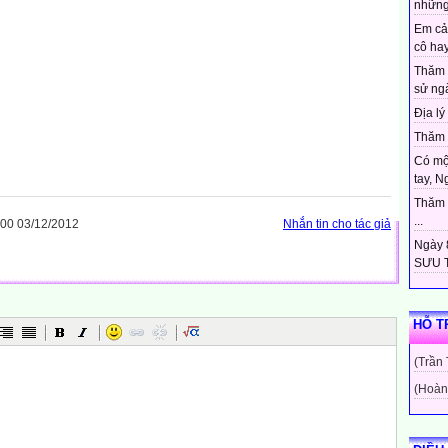
những
Em cả
cô hay
Thăm 
sử ngà
Địa lý 
Thăm c
Có mộ
tay, N
Thăm c
...
00 03/12/2012
Nhắn tin cho tác giả
Ngày 8
SƯU T
HỖ T
(Trần
(Hoàn