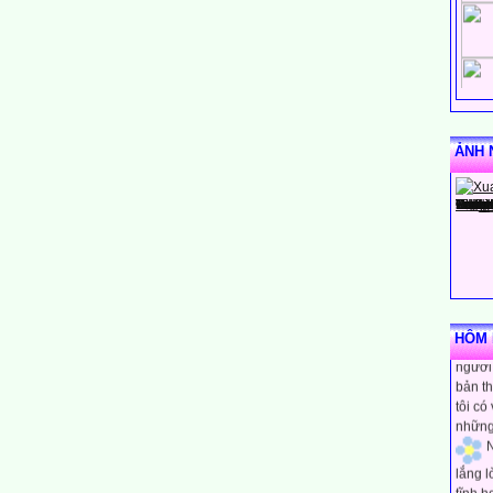
ẢNH 
N
rằng m
HÔM N
người 
bản th
tôi có
những
N
lắng 
tĩnh h