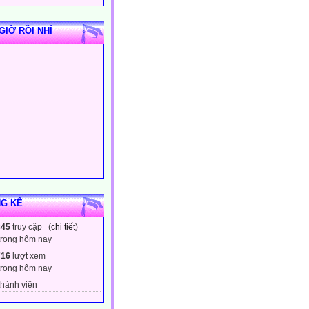
GIỜ RỒI NHỈ
G KÊ
845
truy cập (
chi tiết
)
trong hôm nay
716
lượt xem
trong hôm nay
hành viên