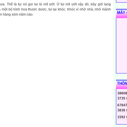
a. Thế là tụi nó gọi tui là mít ướt. Ừ tui mít ướt vậy đó, bây giờ lang
ra một bộ hình hoa thược dược, tui lại khóc. Khóc vì nhớ nhà, nhớ mảnh
MẤY 
bạn hàng xóm năm nào.
THỐN
3860
3735
6784
3836
1592
t