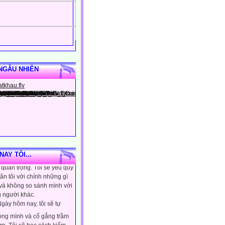
NGẪU NHIÊN
gày hôm nay, tôi sẽ tin
ình là người đặc biệt, một
AY TÔI...
quan trọng. Tôi sẽ yêu quý
ân tôi với chính những gì
 và không so sánh mình với
 người khác.
gày hôm nay, tôi sẽ tự
lòng mình và cố gắng trầm
ơn. Tôi sẽ học cách kiểm