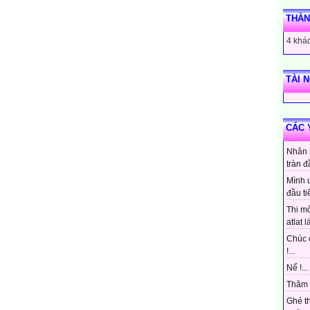
THÀN
4 khác
TÀI 
CÁC 
Nhân 
tràn đ
Mình 
đầu ti
Thi mô
atlat là
Chúc 
!...
Nể !...
Thăm 
Ghé t