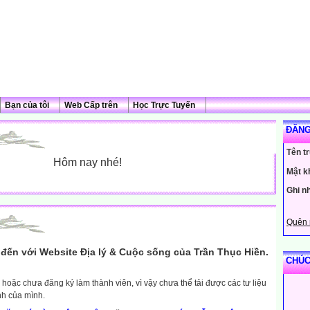
Bạn của tôi
Web Cấp trên
Học Trực Tuyến
ĐĂNG
Tên t
Hôm nay nhé!
Mật k
Ghi n
Quên 
đến với Website Địa lý & Cuộc sống của Trần Thục Hiền.
CHÚC
hoặc chưa đăng ký làm thành viên, vì vậy chưa thể tải được các tư liệu
nh của mình.