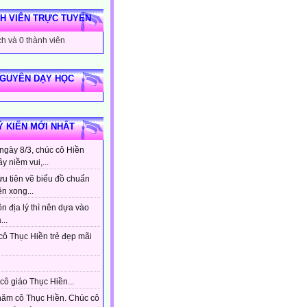
H VIÊN TRỰC TUYẾN
h và 0 thành viên
NGUYÊN DẠY HỌC
Ý KIẾN MỚI NHẤT
ngày 8/3, chúc cô Hiền
ầy niềm vui,...
ưu tiên vẽ biểu đồ chuẩn
ên xong...
n địa lý thì nên dựa vào
...
cô Thục Hiền trẻ đẹp mãi
cô giáo Thục Hiền...
hăm cô Thục Hiền. Chúc cô