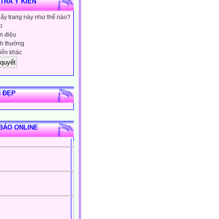
 TRA Ý KIẾN
hấy trang này như thế nào?
p
 điệu
h thường
iến khác
 ĐẸP
BÁO ONLINE