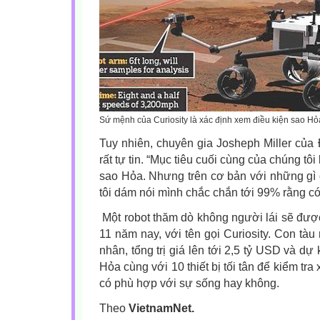
Sứ mệnh của Curiosity là xác định xem điều kiện sao H
Tuy nhiên, chuyên gia Josheph Miller của 
rất tự tin. “Mục tiêu cuối cùng của chúng tô
sao Hỏa. Nhưng trên cơ bản với những gì 
tôi dám nói mình chắc chắn tới 99% rằng có
Một robot thăm dò không người lái sẽ đượ
11 năm nay, với tên gọi Curiosity. Con tà
nhân, tổng trị giá lên tới 2,5 tỷ USD và d
Hỏa cùng với 10 thiết bị tối tân để kiểm tra
có phù hợp với sự sống hay không.
Theo
VietnamNet.