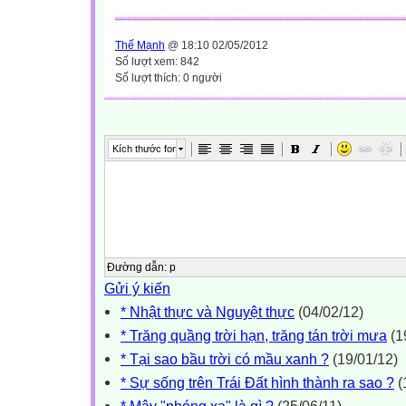
Thế Mạnh
@ 18:10 02/05/2012
Số lượt xem: 842
Số lượt thích: 0 người
Kích thước font
Đường dẫn
:
p
Gửi ý kiến
* Nhật thực và Nguyệt thực
(04/02/12)
* Trăng quầng trời hạn, trăng tán trời mưa
(1
* Tại sao bầu trời có mầu xanh ?
(19/01/12)
* Sự sống trên Trái Đất hình thành ra sao ?
(
* Mây "phóng xạ" là gì ?
(25/06/11)