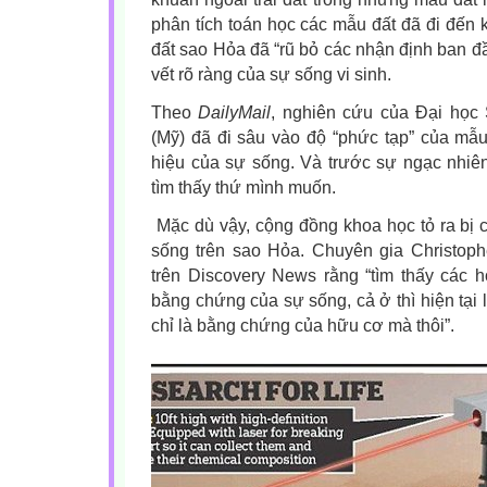
phân tích toán học các mẫu đất đã đi đến 
đất sao Hỏa đã “rũ bỏ các nhận định ban đ
vết rõ ràng của sự sống vi sinh.
Theo
DailyMail
, nghiên cứu của Đại học 
(Mỹ) đã đi sâu vào độ “phức tạp” của mẫu
hiệu của sự sống. Và trước sự ngạc nhiê
tìm thấy thứ mình muốn.
Mặc dù vậy, cộng đồng khoa học tỏ ra bị ch
sống trên sao Hỏa. Chuyên gia Christo
trên Discovery News rằng “tìm thấy các 
bằng chứng của sự sống, cả ở thì hiện tại
chỉ là bằng chứng của hữu cơ mà thôi”.