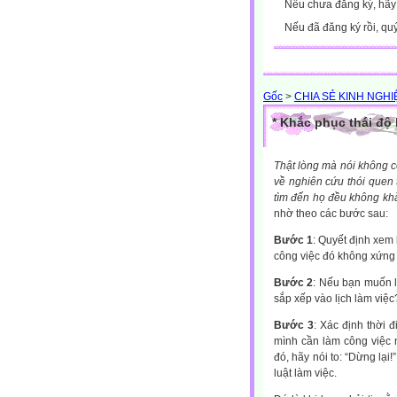
Nếu chưa đăng ký, hã
Nếu đã đăng ký rồi, qu
Gốc
>
CHIA SẺ KINH NGH
* Khắc phục thái độ 
Thật lòng mà nói không c
về nghiên cứu thói quen 
tìm đến họ đều không khắ
nhờ theo các bước sau:
Bước 1
: Quyết định xem 
công việc đó không xứng
Bước 2
: Nếu bạn muốn l
sắp xếp vào lịch làm việc
Bước 3
: Xác định thời 
mình cần làm công việc 
đó, hãy nói to: “Dừng lại
luật làm việc.