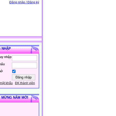
Đăng nhập / Đăng ký
 NHẬP
ruy nhập
hẩu
hớ
mật khẩu
ĐK thành viên
 MỪNG NĂM MỚI