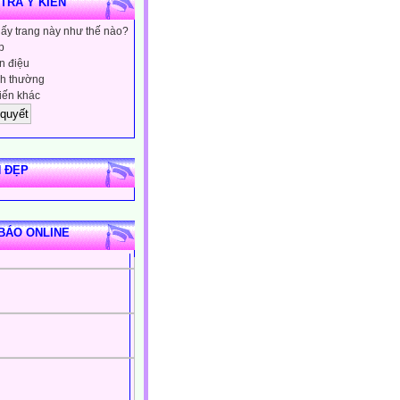
 TRA Ý KIẾN
hấy trang này như thế nào?
p
 điệu
h thường
iến khác
 ĐẸP
BÁO ONLINE