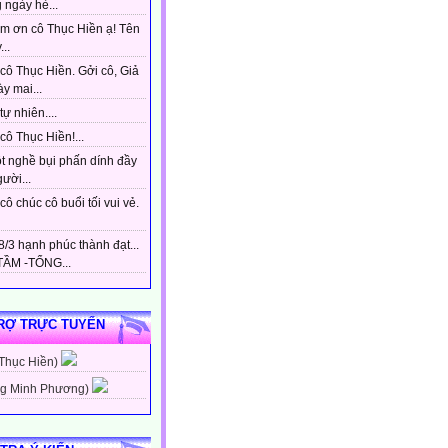
 ngày hè...
m ơn cô Thục Hiền ạ! Tên
...
cô Thục Hiền. Gởi cô, Giả
y mai...
tự nhiên....
ô Thục Hiền!...
t nghề bụi phấn dính đầy
gười...
ô chúc cô buổi tối vui vẻ.
/3 hạnh phúc thành đạt...
ẦM -TỔNG...
RỢ TRỰC TUYẾN
 Thục Hiền)
g Minh Phương)