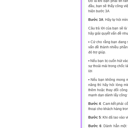
Đó là khi bạn phải tin r
đầu, bạn sẽ thấy công vi
hiện bước 3A
Bước 3A
: Hãy tự hỏi mì
Câu trả lời của bạn sẽ là
hãy giải quyết vấn đề nh
• Cứ cho rằng bạn đang 
vấn đề thành nhiều phần
đó trợ giúp.
• Nếu bạn bị cuốn hút vào
sự thoải mái trong chốc 
lời
• Nếu bạn không mong mu
năng thì hãy hỏi lòng mì
thêm hoặc thay đổi công 
mạnh dạn dành lấy công 
Bước 4
: Cam kết phải c
thoại cho khách hàng tron
Bước 5
: Khi đã lao vào 
Bước 6
: Dành hẳn một t