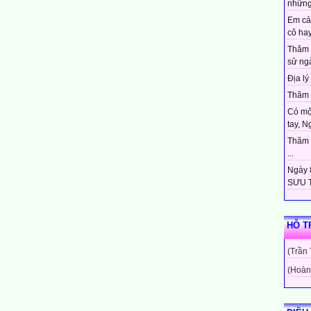
những
Em cả
cô hay
Thăm 
sử ngà
Địa lý 
Thăm c
Có mộ
tay, N
Thăm c
...
Ngày 8
SƯU T
HỖ T
(Trần
(Hoàn