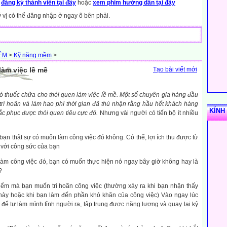
y
đăng ký thành viên tại đây
hoặc
xem phim hướng dẫn tại đây
ý vị có thể đăng nhập ở ngay ô bên phải.
IỆM
>
Kỹ năng mềm
>
làm việc lề mề
Tạo bài viết mới
ó thuốc chữa cho thói quen làm việc lề mề. Một số chuyên gia hàng đầu
trì hoãn và làm hao phí thời gian đã thú nhận rằng hầu hết khách hàng
KÍNH
c phục được thói quen tiêu cực đó.
Nhưng vài người có tiến bộ ít nhiều
bạn thật sự có muốn làm công việc đó không. Có thể, lợi ích thu được từ
 với công sức của bạn
àm công việc đó, bạn có muốn thực hiện nó ngay bây giờ không hay là
?
điểm mà bạn muốn trì hoãn công việc (thường xảy ra khi bạn nhận thấy
này hoặc khi bạn làm đến phần khó khăn của công việc) Vào ngay lúc
!” để tự làm mình tỉnh người ra, tập trung được năng lượng và quay lại kỷ