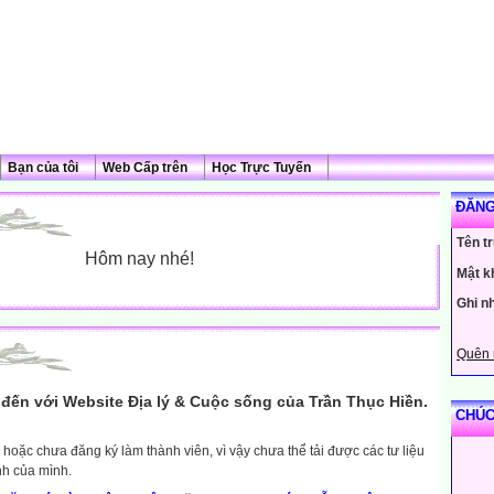
Bạn của tôi
Web Cấp trên
Học Trực Tuyến
ĐĂNG
Tên t
Hôm nay nhé!
Mật k
Ghi n
Quên 
đến với Website Địa lý & Cuộc sống của Trần Thục Hiền.
CHÚC
hoặc chưa đăng ký làm thành viên, vì vậy chưa thể tải được các tư liệu
nh của mình.