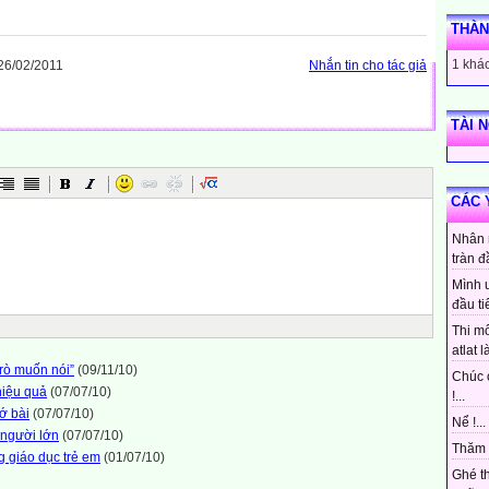
THÀN
1 khác
26/02/2011
Nhắn tin cho tác giả
TÀI 
CÁC 
Nhân 
tràn đ
Mình 
đầu ti
Thi mô
atlat là
trò muốn nói”
(09/11/10)
Chúc 
hiệu quả
(07/07/10)
!...
ớ bài
(07/07/10)
Nể !...
a người lớn
(07/07/10)
Thăm 
g giáo dục trẻ em
(01/07/10)
Ghé t