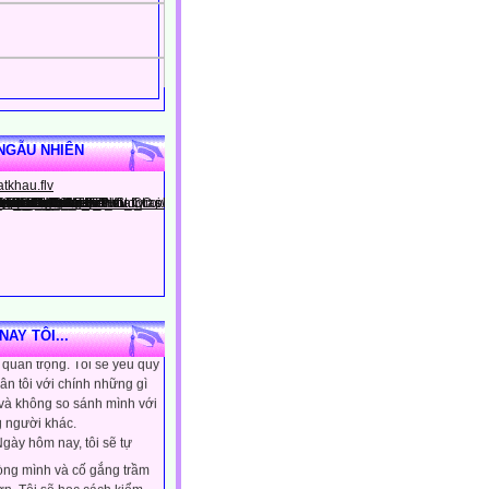
NGẪU NHIÊN
gày hôm nay, tôi sẽ tin
ình là người đặc biệt, một
AY TÔI...
quan trọng. Tôi sẽ yêu quý
ân tôi với chính những gì
 và không so sánh mình với
 người khác.
gày hôm nay, tôi sẽ tự
lòng mình và cố gắng trầm
ơn. Tôi sẽ học cách kiểm