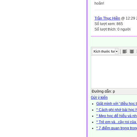
hoãn!
Trần Thục Hiền
@ 12:29 
Số lượt xem: 865
Số lượt thích: 0 người
Kích thước font
Đường dẫn
:
p
Gửi ý kiến
Giật mình với “điều học 
* Cách ghi nhớ bài học 
* Mẹo học để hiểu và nh
* Trẻ em và...cây roi củ
* 7 điểm quan trọng tron