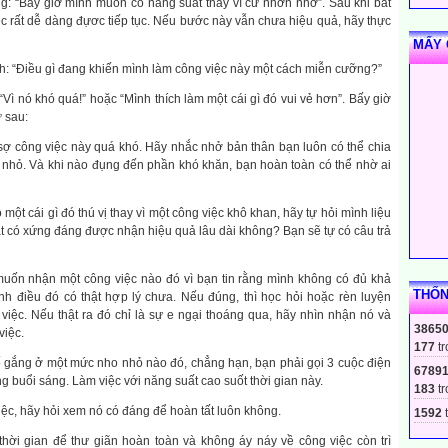
ằng: “Bây giờ mình muốn có năng suất thay vì cứ nhởn nhơ”. Sau khi bắt
ệc rất dễ dàng đựơc tiếp tục. Nếu bước này vẫn chưa hiệu quả, hãy thực
MẤY 
nh: “Điều gì đang khiến mình làm công việc này một cách miễn cưỡng?”
 “Vì nó khó quá!” hoặc “Mình thích làm một cái gì đó vui vẻ hơn”. Bấy giờ
ư sau:
sợ công việc này quá khó. Hãy nhắc nhở bản thân bạn luôn có thể chia
 nhỏ. Và khi nào đụng đến phần khó khăn, bạn hoàn toàn có thể nhờ ai
 một cái gì đó thú vị thay vì một công việc khô khan, hãy tự hỏi mình liệu
lát có xứng đáng được nhận hiệu quả lâu dài không? Bạn sẽ tự có câu trả
ốn nhận một công việc nào đó vì bạn tin rằng mình không có đủ khả
THỐN
nh điều đó có thật hợp lý chưa. Nếu đúng, thì học hỏi hoặc rèn luyện
việc. Nếu thật ra đó chỉ là sự e ngại thoáng qua, hãy nhìn nhận nó và
3865
việc.
177
tr
ố gắng ở một mức nho nhỏ nào đó, chẳng hạn, bạn phải gọi 3 cuộc điện
6789
g buổi sáng. Làm việc với năng suất cao suốt thời gian này.
183
tr
việc, hãy hỏi xem nó có đáng để hoàn tất luôn không.
1592
t
hời gian để thư giãn hoàn toàn và không áy náy về công việc còn trì