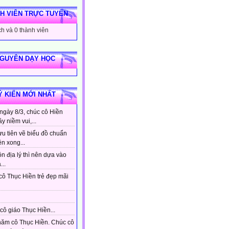
H VIÊN TRỰC TUYẾN
h và 0 thành viên
NGUYÊN DẠY HỌC
Ý KIẾN MỚI NHẤT
ngày 8/3, chúc cô Hiền
ầy niềm vui,...
ưu tiên vẽ biểu đồ chuẩn
ên xong...
n địa lý thì nên dựa vào
...
cô Thục Hiền trẻ đẹp mãi
cô giáo Thục Hiền...
hăm cô Thục Hiền. Chúc cô