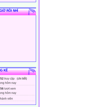
GIỜ RỒI NHỈ
G KÊ
052
truy cập (
chi tiết
)
ong hôm nay
156
lượt xem
ong hôm nay
hành viên