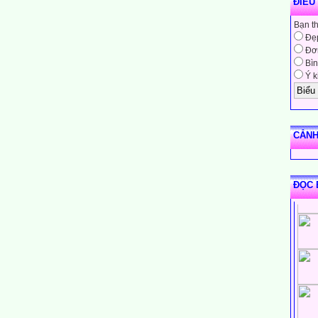
ĐIỀU
Bạn t
Đẹ
Đơn
Bìn
Ý k
CẢNH
ĐỌC 