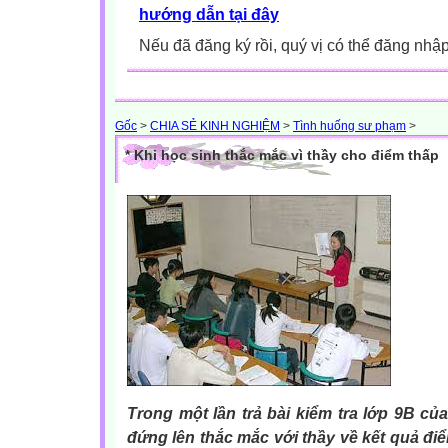
hướng dẫn tại đây
Nếu đã đăng ký rồi, quý vị có thể đăng nhậ
Gốc
>
CHIA SẺ KINH NGHIỆM
>
Tình huống sư phạm
>
* Khi học sinh thắc mắc vì thầy cho điểm thấp
Trong một lần trả bài kiểm tra lớp 9B của
đứng lên thắc mắc với thầy về kết quả điể