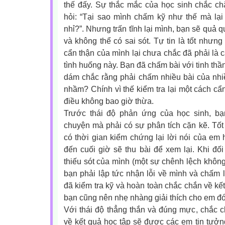
thế đấy. Sự thắc mắc của học sinh chắc ch
hỏi: “Tại sao mình chấm kỹ như thế mà lại
nhỉ?”. Nhưng trấn tĩnh lại mình, bạn sẽ quả 
và không thể có sai sót. Tự tin là tốt nhưng
cẩn thận của mình lại chưa chắc đã phải là c
tình huống này. Bạn đã chấm bài với tinh thầ
dám chắc rằng phải chấm nhiều bài của nhi
nhầm? Chính vì thế kiểm tra lại một cách cẩn
điều không bao giờ thừa.
Trước thái độ phản ứng của học sinh, bạ
chuyện mà phải có sự phân tích cặn kẽ. Tốt 
có thời gian kiểm chứng lại lời nói của em
đến cuối giờ sẽ thu bài để xem lại. Khi đối
thiếu sót của mình (một sự chênh lệch không
bạn phải lập tức nhận lỗi về mình và chấm l
đã kiểm tra kỹ và hoàn toàn chắc chắn về kế
bạn cũng nên nhẹ nhàng giải thích cho em đó
Với thái độ thẳng thắn và đúng mực, chắc 
về kết quả học tập sẽ được các em tin tưởng 