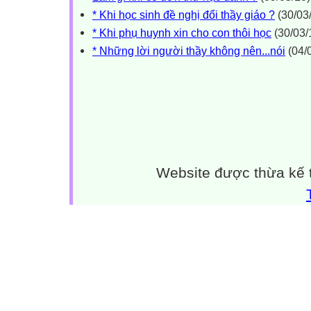
* Khi học sinh đề nghị đổi thầy giáo ?
(30/03
* Khi phụ huynh xin cho con thôi học
(30/03/
* Những lời người thầy không nên...nói
(04/
Website được thừa kế