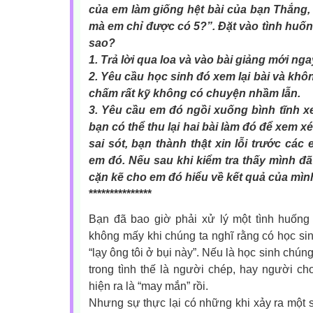
của em làm giống hệt bài của bạn Thắng,
mà em chỉ được có 5?”. Đặt vào tình huống
sao?
1. Trả lời qua loa và vào bài giảng mới nga
2. Yêu cầu học sinh đó xem lại bài và khô
chấm rất kỹ không có chuyện nhầm lẫn.
3. Yêu cầu em đó ngồi xuống bình tĩnh x
bạn có thể thu lại hai bài làm đó để xem x
sai sót, bạn thành thật xin lỗi trước các
em đó. Nếu sau khi kiểm tra thấy mình đã 
cặn kẽ cho em đó hiểu về kết quả của mìn
***************
Bạn đã bao giờ phải xử lý một tình huống
không mấy khi chúng ta nghĩ rằng có học sinh
“lạy ông tôi ở bụi này”. Nếu là học sinh chún
trong tình thế là người chép, hay người cho
hiện ra là “may mắn” rồi.
Nhưng sự thực lại có những khi xảy ra một s