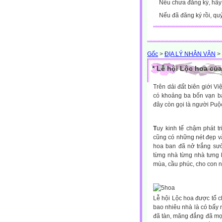
Nếu chưa đăng ký, hã
Nếu đã đăng ký rồi, qu
Gốc
>
ĐỊA LÝ NHÂN VĂN
>
* Lễ hội Lộc hoa củ
Trên dải đất biên giới V
có khoảng ba bốn vạn bà
đây còn gọi là người Puộ
T
uy kinh tế chậm phát 
cũng có những nét đẹp v
hoa ban đã nở trắng sư
từng nhà từng nhà tưng b
mùa, cầu phúc, cho con 
Lễ hội Lộc hoa được tổ c
bao nhiêu nhà là có bấy 
đã tàn, măng đắng đã mọc