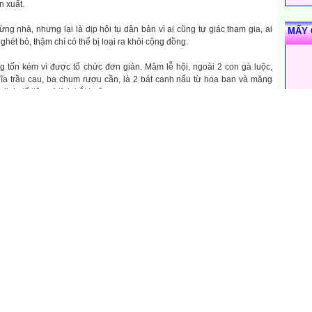
 xuất.
từng nhà, nhưng lại là dịp hội tụ dân bản vì ai cũng tự giác tham gia, ai
MẤY 
, ghét bỏ, thậm chí có thể bị loại ra khỏi cộng đồng.
g tốn kém vì được tổ chức đơn giản. Mâm lễ hội, ngoài 2 con gà luộc,
đĩa trầu cau, ba chum rượu cần, là 2 bát canh nấu từ hoa ban và măng
inh, tổ tiên có tính bắt buộc.
ng ở giữa nhà, được trang trí bằng những lá xanh, những cành hoa ban
 cây nêu, ngoài ra bà con còn gài thêm những bông lúa nếp vàng được
ùa năm trước, xung quanh cây nêu có ba vò rượu cần, đặc biệt có từ 3
i nhạc cụ được "chế tạo" từ các chum, vò con, bên trong được làm bằng
òn đục thủng một lỗ ở cạnh mép nắp, để xỏ dây vào khi gõ một tay cầm
rên miệng chum, tay bên kia cầm 1 que tre gõ nhịp nhàng lên nắp chum,
ng đậm bản sắc dân tộc quện vào tiếng trống, tiếng chiêng lúc bổng,
hi bùng lên sôi nổi thúc giục mọi người vào hội xoè quanh cây nêu.
THỐN
3866
 chủ nhà (chủ lễ) ngồi nghiêm chỉnh bên cạnh mâm lễ khấn: Hỡi người
1292
 lên để trông coi cho ta hôm nay làm Lễ Ksai Sai Típ, thần linh hãy bảo
, uống rượu thay măng, ăn hương thay hương thơm, ăn hương nếp thay
6790
ho cuộc vui lành mạnh, cho hết ốm đau, cho vui trọn vẹn. Người lớn bảo
1302
ười lớn, được vậy thì ước gì cũng có, sống lâu muôn tuổi, hỡi thần linh
1592
t
 đây ăn thịt, ăn hoa, ăn hương thơm, hãy phù hộ cho con cháu khoẻ
 chạy nhanh như con hoẵng ngoài núi.