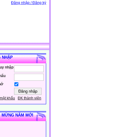
Đăng nhập / Đăng ký
 NHẬP
ruy nhập
hẩu
hớ
mật khẩu
ĐK thành viên
 MỪNG NĂM MỚI