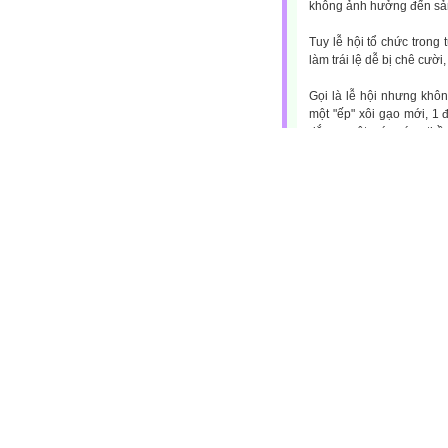
không ảnh hưởng đến sản
Tuy lễ hội tổ chức trong 
làm trái lệ dễ bị chê cười
Gọi là lễ hội nhưng khôn
một "ếp" xôi gạo mới, 1 
đắng - một món cúng thần l
Một cây nêu cao 4-5m dự
trắng ngần buộc gài kín
giữ nguyên sau khi gặt m
đến 5 "bàn sang" - 1 loạ
mảnh đồng mỏng, hình tr
dây nâng lên, hạ xuống t
tạo nên một âm hưởng ma
lúc trầm, lúc dịu dàng, k
Lễ hội được bắt đầu khi
trông coi ở tầng dưới hãy
vệ, hãy ăn hoa thay cơm
cơm, ăn rồi hãy bảo vệ c
nhau, trẻ em nghe lời ng
hãy bảo vệ hãy ngồi mâm
như con gấu trong rừng,