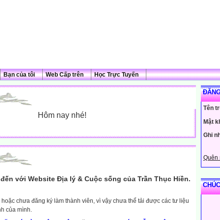
Bạn của tôi
Web Cấp trên
Học Trực Tuyến
ĐĂNG
Tên t
Hôm nay nhé!
Mật k
Ghi n
Quên 
đến với Website Địa lý & Cuộc sống của Trần Thục Hiền.
CHÚC
hoặc chưa đăng ký làm thành viên, vì vậy chưa thể tải được các tư liệu
nh của mình.