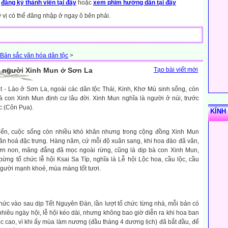
y
đăng ký thành viên tại đây
hoặc
xem phim hướng dẫn tại đây
ý vị có thể đăng nhập ở ngay ô bên phải.
Bản sắc văn hóa dân tộc
>
a người Xinh Mun ở Sơn La
Tạo bài viết mới
iệt - Lào ở Sơn La, ngoài các dân tộc Thái, Kinh, Khơ Mú sinh sống, còn
 con Xinh Mun định cư lâu đời. Xinh Mun nghĩa là người ở núi, trước
c (Côn Pụa).
KÍNH
triển, cuộc sống còn nhiều khó khăn nhưng trong cộng đồng Xinh Mun
ăn hoá đặc trưng. Hàng năm, cứ mỗi độ xuân sang, khi hoa đào đã vãn,
ờn non, măng đắng đã mọc ngoài rừng, cũng là dịp bà con Xinh Mun,
ừng tổ chức lễ hội Ksai Sa Típ, nghĩa là Lễ hội Lộc hoa, cầu lộc, cầu
người mạnh khoẻ, mùa màng tốt tươi.
hức vào sau dịp Tết Nguyên Đán, lần lượt tổ chức từng nhà, mỗi bản có
nhiêu ngày hội, lễ hội kéo dài, nhưng không bao giờ diễn ra khi hoa ban
 cao, vì khi ấy mùa làm nương (đầu tháng 4 dương lịch) đã bắt đầu, để