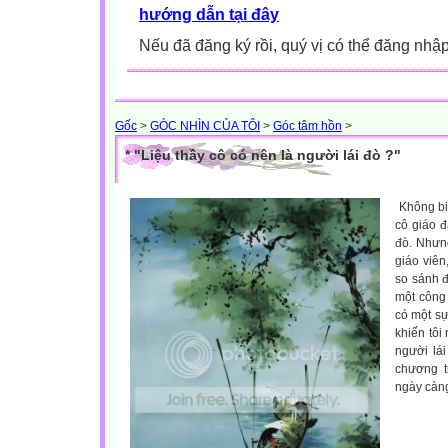
hướng dẫn tại đây
Nếu đã đăng ký rồi, quý vị có thể đăng nhậ
Gốc
>
GÓC NHÌN CỦA TÔI
>
Góc tâm hồn
>
* "Liệu thầy cô có nên là người lái đò ?"
Không bi
cô giáo đ
đò. Nhưng
giáo viên
so sánh đó
một công
có một sự
khiến tôi
người lái
chương t
ngày càng