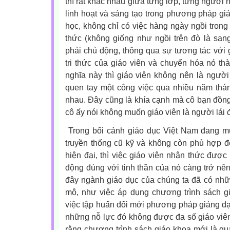
thì rất khác nhau giữa từng lớp, từng người 
linh hoạt và sáng tạo trong phương pháp g
học, không chỉ có việc hàng ngày ngồi trong l
thức (không giống như ngồi trên đò là san
phải chủ động, thông qua sự tương tác với g
tri thức của giáo viên và chuyển hóa nó thà
nghĩa này thì giáo viên không nên là người
quen tay một công việc qua nhiều năm thán
nhau. Đây cũng là khía cạnh mà cô bạn đồng 
cô ấy nói không muốn giáo viên là người lái 
Trong bối cảnh giáo dục Việt Nam đang mu
truyền thống cũ kỹ và không còn phù hợp đ
hiện đại, thì việc giáo viên nhận thức được 
động đúng với tinh thần của nó càng trở n
đây ngành giáo dục của chúng ta đã có nhữn
mô, như việc áp dụng chương trình sách g
việc tập huấn đổi mới phương pháp giảng dạ
những nỗ lực đó không được đa số giáo viên
rằng chương trình sách giáo khoa mới là quá 