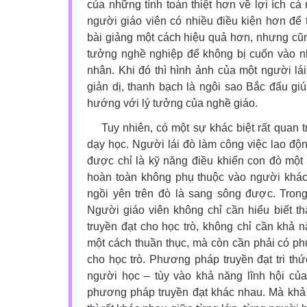
của những tính toán thiệt hơn về lợi ích cá 
người giáo viên có nhiều điều kiện hơn để tr
bài giảng một cách hiệu quả hơn, nhưng cũ
tưởng nghề nghiệp để không bị cuốn vào nh
nhân. Khi đó thì hình ảnh của một người lá
giản dị, thanh bạch là ngôi sao Bắc đẩu giú
hướng với lý tưởng của nghề giáo.
Tuy nhiên, có một sự khác biệt rất quan tr
dạy học. Người lái đò làm công việc lao độn
được chỉ là kỹ năng điều khiển con đò một
hoàn toàn không phụ thuộc vào người khách
ngồi yên trên đò là sang sông được. Trong
Người giáo viên không chỉ cần hiểu biết t
truyền đạt cho học trò, không chỉ cần khả n
một cách thuần thục, mà còn cần phải có phư
cho học trò. Phương pháp truyền đạt tri thứ
người học – tùy vào khả năng lĩnh hội củ
phương pháp truyền đạt khác nhau. Mà khả 