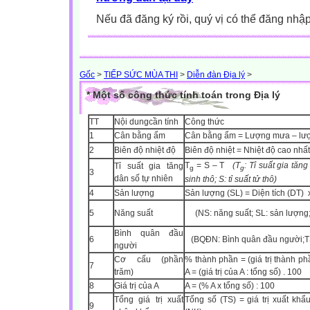
Nếu đã đăng ký rồi, quý vị có thể đăng nhậ
Gốc
>
TIẾP SỨC MÙA THI
>
Diễn đàn Địa lý
>
* Một số công thức tính toán trong Địa lý
TT
Nội dung
cần tính
Công thức
1
Cân bằng ẩm
Cân bằng ẩm = Lượng mưa – lượ
2
Biên độ nhiệt độ
Biên độ nhiệt = Nhiệt độ cao nhất
T
= S – T
(T
: Tỉ suất gia tăn
Tỉ suất gia tăng
g
g
3
dân số tự nhiên
sinh thô; S: tỉ suất tử thô)
4
Sản lượng
Sản lượng (SL) = Diện tích (DT)
5
Năng suất
(NS: năng suất; SL: sản lượng;
Bình quân đầu
6
(BQĐN: Bình quân đầu người;
T
người
Cơ cấu
(phần
% thành phần = (giá trị thành phầ
7
trăm)
A = (giá trị của A : tổng số) . 100
8
Giá trị của A
A = (% A x tổng số) : 100
Tổng giá trị xuất
Tổng số (TS) = giá trị xuất khẩ
9