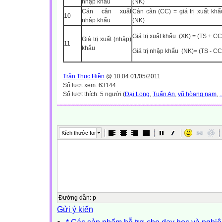
nhập khẩu
(NK)
Cán cân xuất
Cán cân (CC) = giá trị xuất khẩ
10
nhập khẩu
(NK)
Giá trị xuất khẩu
(XK) = (TS + CC)
Giá trị xuất (nhập)
11
khẩu
Giá trị nhập khẩu
(NK)= (TS - CC)
Trần Thục Hiền
@ 10:04 01/05/2011
Số lượt xem: 63144
Số lượt thích: 5 người (
Đại Long
,
Tuấn An
,
vũ hòang nam
,
.
Kích thước font
Đường dẫn
:
p
Gửi ý kiến
* Các sản phẩm hỗ trợ cho dạy học và nghiê