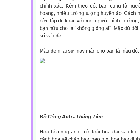
chính xác. Kèm theo đó, bạn cũng là ngườ
hoang, nhiều tưởng tượng huyền ảo. Cách n
đời, lập dị, khác với mọi người bình thường
bạn hữu cho là "không giống ai". Mặc dù đôi k
số vấn đề.
Màu đem lại sự may mắn cho bạn là mầu đỏ, 
Bồ Công Anh - Tháng Tám
Hoa bồ công anh, một loài hoa dại sau khi h
cánh hoa sẽ chấp bay theo gió, hoa bay đi thậ