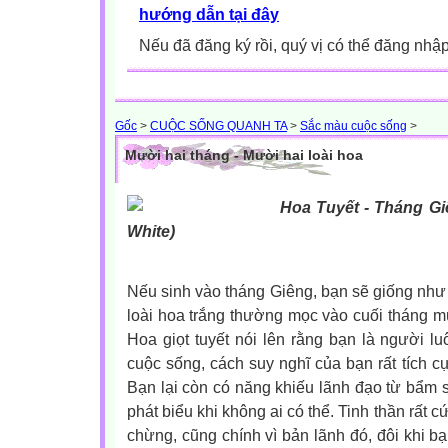
hướng dẫn tại đây
Nếu đã đăng ký rồi, quý vị có thể đăng nhậ
Gốc
>
CUỘC SỐNG QUANH TA
>
Sắc màu cuộc sống
>
Mười hai tháng - Mười hai loài hoa
Hoa Tuyết - Tháng Gi
White)
Nếu sinh vào tháng Giêng, bạn sẽ giống như 
loài hoa trắng thường mọc vào cuối tháng 
Hoa giọt tuyết nói lên rằng bạn là người lu
cuộc sống, cách suy nghĩ của bạn rất tích c
Bạn lại còn có năng khiếu lãnh đạo từ bẩm
phát biểu khi không ai có thể. Tinh thần rất 
chừng, cũng chính vì bản lãnh đó, đôi khi bạ