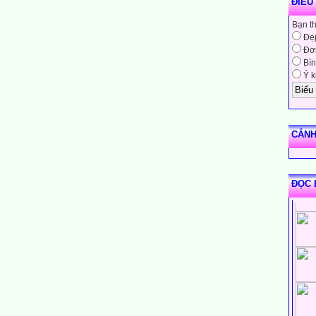
ĐIỀU
Bạn t
Đẹ
Đơn
Bìn
Ý k
CẢNH
ĐỌC 