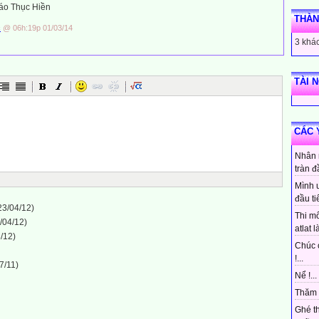
áo Thục Hiền
THÀN
c
@ 06h:19p 01/03/14
3 khác
TÀI 
CÁC 
Nhân 
tràn đ
Mình 
đầu ti
23/04/12)
Thi mô
/04/12)
atlat là
/12)
Chúc 
!...
7/11)
Nể !...
Thăm 
Ghé t