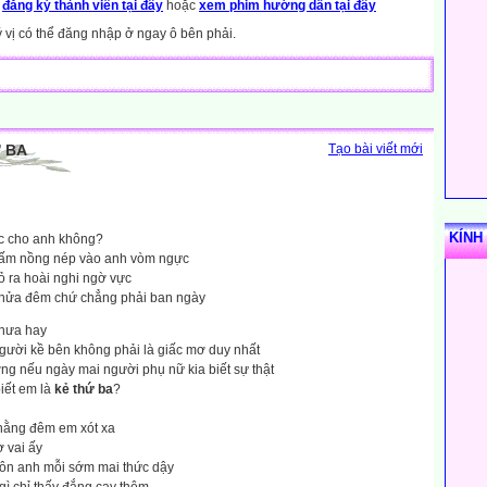
y
đăng ký thành viên tại đây
hoặc
xem phim hướng dẫn tại đây
ý vị có thể đăng nhập ở ngay ô bên phải.
 BA
Tạo bài viết mới
KÍNH
c cho anh không?
 ấm nồng nép vào anh vòm ngực
tỏ ra hoài nghi ngờ vực
 nửa đêm chứ chẳng phải ban ngày
chưa hay
gười kề bên không phải là giấc mơ duy nhất
g nếu ngày mai người phụ nữ kia biết sự thật
iết em là
kẻ thứ ba
?
 hằng đêm em xót xa
ờ vai ấy
hôn anh mỗi sớm mai thức dậy