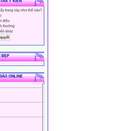
 TRA Ý KIẾN
hấy trang này như thế nào?
p
 điệu
h thường
iến khác
 ĐẸP
BÁO ONLINE