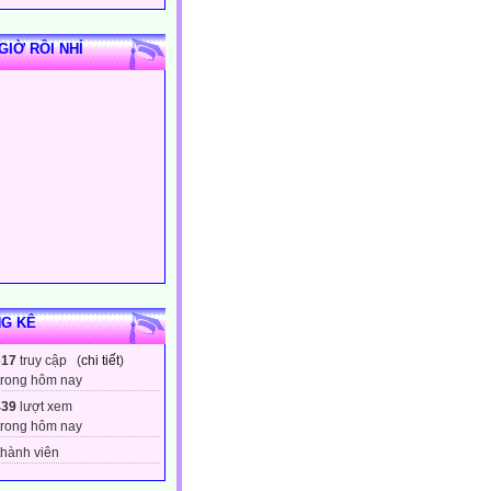
GIỜ RỒI NHỈ
G KÊ
617
truy cập (
chi tiết
)
trong hôm nay
439
lượt xem
trong hôm nay
hành viên