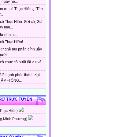
 ngày hè...
m ơn cô Thục Hiền ạ! Tên
...
cô Thục Hiền. Gởi cô, Giả
y mai...
tự nhiên....
ô Thục Hiền!...
t nghề bụi phấn dính đầy
gười...
ô chúc cô buổi tối vui vẻ.
/3 hạnh phúc thành đạt...
ẦM -TỔNG...
RỢ TRỰC TUYẾN
 Thục Hiền)
g Minh Phương)