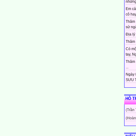
những
Em cả
cô hay
Thăm 
sử ngà
Địa lý 
Thăm c
Có mộ
tay, N
Thăm c
...
Ngày 8
SƯU T
HỖ T
(Trần
(Hoàn