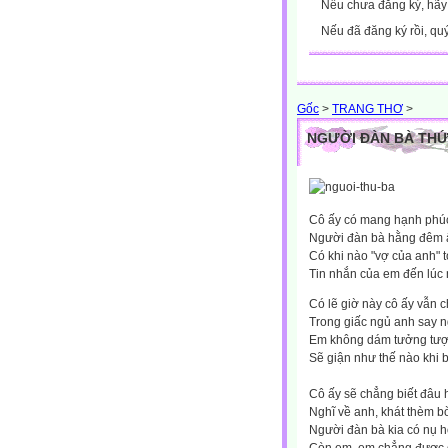
Nếu chưa đăng ký, hã
Nếu đã đăng ký rồi, qu
Gốc
>
TRANG THƠ
>
NGƯỜI ĐÀN BÀ THỨ
Cô ấy có mang hạnh phú
Người đàn bà hằng đêm
Có khi nào "vợ của anh" 
Tin nhắn của em đến lúc
Có lẽ giờ này cô ấy vẫn 
Trong giấc ngủ anh say n
Em không dám tưởng tượn
Sẽ giận như thế nào khi b
Cô ấy sẽ chẳng biết đâu
Nghĩ về anh, khát thèm b
Người đàn bà kia có nụ 