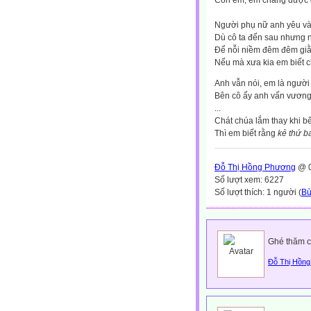
Còn em, em chẳng được g
Người phụ nữ anh yêu và
Dù cô ta đến sau nhưng 
Để nỗi niềm đêm đêm gi
Nếu mà xưa kia em biết c
Anh vẫn nói, em là ngườ
Bên cô ấy anh vấn vươn
...
Chát chúa lắm thay khi b
Thì em biết rằng
kẻ thứ b
Đỗ Thị Hồng Phương
@ 0
Số lượt xem: 6227
Số lượt thích: 1 người (
Bù
Ghé thăm c
Đỗ Thị Hồn