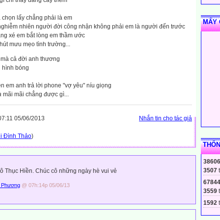
ì chỉ thấy đắng cay thêm
 chọn lấy chẳng phải là em
MẤY 
nghiễm nhiên người đời công nhận không phải em là người đến trước
ằng xé em bắt lòng em thầm ước
hút mưu mẹo tình trường...
i mà cả đời anh thương
g hình bóng
ên em anh trả lời phone "vợ yêu" níu giọng
a
mãi mãi chẳng được gì...
7:11 05/06/2013
Nhắn tin cho tác giả
i Đình Thảo
)
THỐN
3860
3507
ô Thục Hiền. Chúc cô những ngày hè vui vẻ
6784
g Phương
@ 07h:14p 05/06/13
3559
1592
t