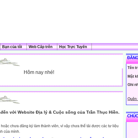
Bạn của tôi
Web Cấp trên
Học Trực Tuyến
ĐĂNG
Tên t
Hôm nay nhé!
Mật k
Ghi n
Quên 
đến với Website Địa lý & Cuộc sống của Trần Thục Hiền.
CHÚC
hoặc chưa đăng ký làm thành viên, vì vậy chưa thể tải được các tư liệu
nh của mình.