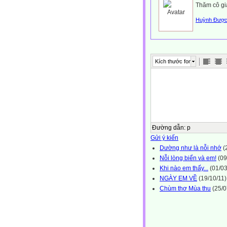
Thăm cô gi
Huỳnh Đượ
Kích thước font
Đường dẫn
:
p
Gửi ý kiến
Dường như là nỗi nhớ
(
Nỗi lòng biển và em!
(09
Khi nào em thấy...
(01/03
NGÀY EM VỀ
(19/10/11)
Chùm thơ Mùa thu
(25/0