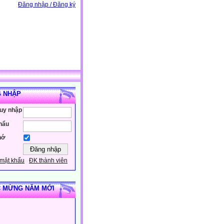
Đăng nhập / Đăng ký
 NHẬP
ruy nhập
hẩu
hớ
mật khẩu
ĐK thành viên
 MỪNG NĂM MỚI