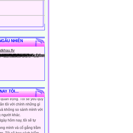
NGẪU NHIÊN
gày hôm nay, tôi sẽ tin
ình là người đặc biệt, một
AY TÔI...
quan trọng. Tôi sẽ yêu quý
ân tôi với chính những gì
 và không so sánh mình với
 người khác.
gày hôm nay, tôi sẽ tự
lòng mình và cố gắng trầm
ơn. Tôi sẽ học cách kiểm