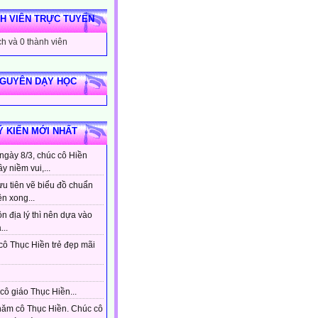
H VIÊN TRỰC TUYẾN
h và 0 thành viên
NGUYÊN DẠY HỌC
Ý KIẾN MỚI NHẤT
ngày 8/3, chúc cô Hiền
ầy niềm vui,...
ưu tiên vẽ biểu đồ chuẩn
ên xong...
n địa lý thì nên dựa vào
...
cô Thục Hiền trẻ đẹp mãi
cô giáo Thục Hiền...
hăm cô Thục Hiền. Chúc cô