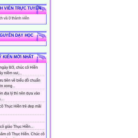
H VIÊN TRỰC TUYẾN
h và 0 thành viên
NGUYÊN DẠY HỌC
Ý KIẾN MỚI NHẤT
ngày 8/3, chúc cô Hiền
ầy niềm vui,...
ưu tiên vẽ biểu đồ chuẩn
ên xong...
n địa lý thì nên dựa vào
...
cô Thục Hiền trẻ đẹp mãi
cô giáo Thục Hiền...
hăm cô Thục Hiền. Chúc cô