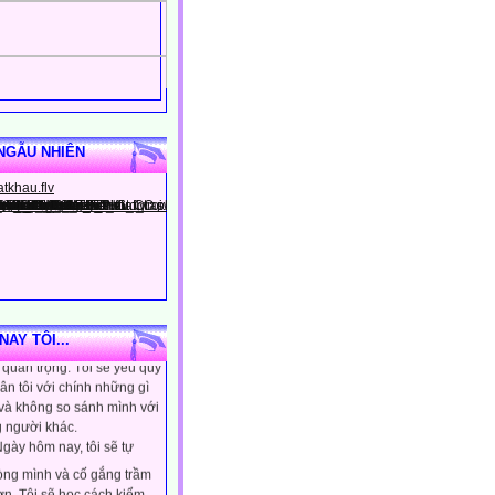
NGẪU NHIÊN
gày hôm nay, tôi sẽ tin
ình là người đặc biệt, một
AY TÔI...
quan trọng. Tôi sẽ yêu quý
ân tôi với chính những gì
 và không so sánh mình với
 người khác.
gày hôm nay, tôi sẽ tự
lòng mình và cố gắng trầm
ơn. Tôi sẽ học cách kiểm