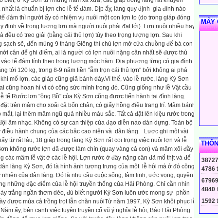
o biết, ở Kỳ Sơn từ những năm xa xưa, các giáp trong làng rất khuyến
, nhất là chuẩn bị lợn cho lễ tế đám. Dịp ấy, làng quy định
gia đình nào
 tế đám thì người ấy có nhiệm vụ nuôi một con lợn to (do trong giáp đóng
MẤY 
y định về trọng lượng lợn mà người nuôi phải đạt tới). Lợn nuôi nhiều hay
và đều có treo giải (bằng cái thủ lợn) tùy theo trọng lượng lợn. Sau khi
g sạch sẽ, đến mùng 9 tháng Giêng thì chủ lợn mở cửa chuồng để bà con
mới cân để ghi điểm, ai là người có lợn nuôi nặng cân nhất sẽ được thủ
vào tế đám tính theo trọng lượng móc hàm. Địa phương từng có gia đình
g tới 120 kg, trong 8-9 năm liền "ẵm trọn cái thủ lợn" bởi không ai phá
 khi mổ lợn, các giáp cũng giã bánh dày.Vì thế, vào lễ rước, làng Kỳ Sơn
 ai cũng hoan hỉ vì có công sức mình trong đó.
Cũng giống như lễ Vật cầu
lễ tế Rước lợn "ông Bồ" của Kỳ Sơn cũng được tiến hành tại đình làng.
đặt trên mâm cho xoãi cả bốn chân, có giấy hồng điều trang trí. Mâm bánh
mắt, lại thêm mâm ngũ quả nhiều màu sắc. Tất cả đặt lên kiệu rước trong
à đội âm nhạc. Không có sự can thiệp của đạo diễn nào dàn dựng. Toàn bộ
sự điều hành chung của các bậc cao niên và
dân làng.
Lược ghi một vài
y từ rất lâu, 18 giáp trong làng Kỳ Sơn rất coi trọng việc nuôi lợn và lễ
THỐN
 Sơn không rước lợn đã được làm chín (quay vàng cả con) và mâm xôi đầy
g các mâm lễ vật ở các lễ hội. Lợn rước ở đây nặng cân đã mổ thịt và để
3872
dân làng Kỳ Sơn, đó là hình ảnh tượng trưng của một
lễ hội mà ở đó cộng
4786
tự nhiên của dân làng. Đó là nhu cầu cuộc sống, tâm linh, ước vọng, quyền
6796
rong những đặc điểm của lễ hội truyền thống của Hải Phòng. Chỉ cần nhìn
4840
dày trắng ngần thơm dẻo, đủ biết người Kỳ Sơn luôn ước mong sự
phồn
1592
t
ày được mùa cả trồng trọt lẫn chăn nuôi
Từ năm 1997, Kỳ Sơn khôi phục lễ
 Năm ấy, bên cạnh việc tuyên truyền cổ vũ ý nghĩa lễ hội, Báo Hải Phòng