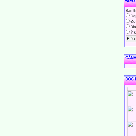
ĐIỀU
Bạn t
Đẹ
Đơn
Bìn
Ý k
CẢNH
ĐỌC 