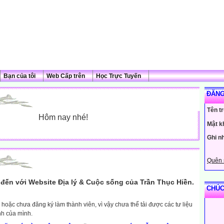
Bạn của tôi
Web Cấp trên
Học Trực Tuyến
ĐĂNG
Tên t
Hôm nay nhé!
Mật k
Ghi n
Quên 
đến với Website Địa lý & Cuộc sống của Trần Thục Hiền.
CHÚC
hoặc chưa đăng ký làm thành viên, vì vậy chưa thể tải được các tư liệu
nh của mình.