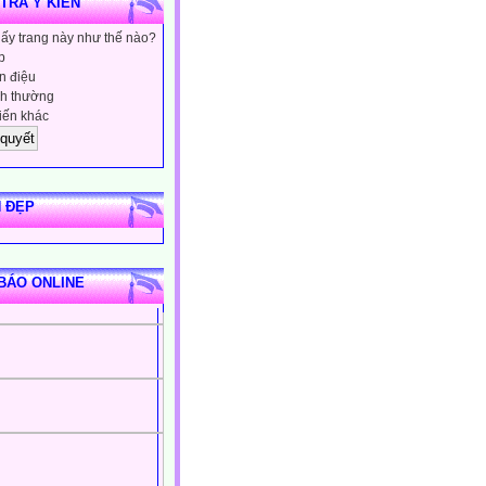
 TRA Ý KIẾN
hấy trang này như thế nào?
p
 điệu
h thường
iến khác
 ĐẸP
BÁO ONLINE