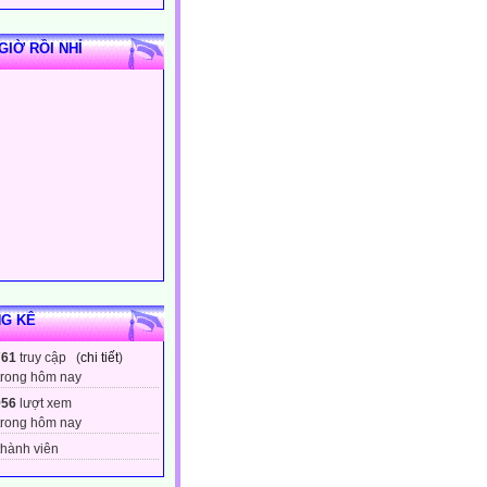
GIỜ RỒI NHỈ
G KÊ
761
truy cập (
chi tiết
)
trong hôm nay
956
lượt xem
trong hôm nay
hành viên