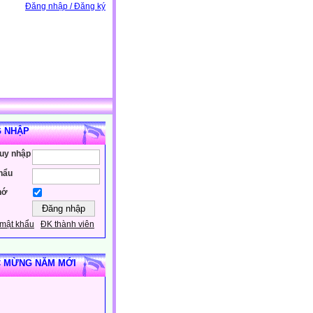
Đăng nhập / Đăng ký
 NHẬP
ruy nhập
hẩu
hớ
mật khẩu
ĐK thành viên
 MỪNG NĂM MỚI