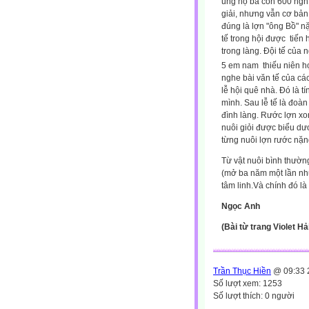
ủng hộ bà con 600 nghì
giải, nhưng vẫn cơ bản 
đúng là lợn "ông Bồ" nặ
tế trong hội được
tiến 
trong làng. Đội tế của 
5 em nam
thiếu niên h
nghe bài văn tế của cá
lễ hội quê nhà. Đó là t
mình. Sau lễ tế là đoà
đình làng. Rước lợn xon
nuôi giỏi được biểu dư
từng nuôi lợn rước nặn
Từ vật nuôi bình thường
(mở ba năm một lần như
tâm linh.Và chính đó l
Ngọc Anh
(Bài từ trang Violet H
Trần Thục Hiền
@ 09:33 
Số lượt xem: 1253
Số lượt thích: 0 người