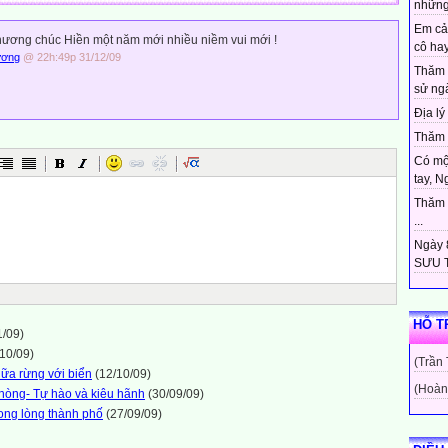
những
Em cả
ương chúc Hiền một năm mới nhiều niềm vui mới !
cô hay
ương
@ 22h:49p 31/12/09
Thăm 
sử ngà
Địa lý 
Thăm c
Có mộ
tay, N
Thăm c
...
Ngày 8
SƯU T
HỖ T
1/09)
10/09)
(Trần
iữa rừng với biển
(12/10/09)
(Hoàn
hòng- Tự hào và kiêu hãnh
(30/09/09)
ong lòng thành phố
(27/09/09)