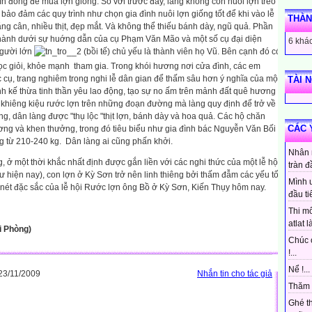
n đồng để mua lợn giống. So với trước đây, làng không còn nuôi lợn treo
bảo đảm các quy trình như chọn gia đình nuôi lợn giống tốt để khi vào lễ
THÀN
ng cân, nhiều thịt, đẹp mắt. Và không thể thiếu bánh dày, ngũ quả. Phần
hành dưới sự huớng dẫn của cụ Phạm Văn Mão và một số cụ đại diện
6 khác
người lớn
(bồi tế) chủ yếu là thành viên họ Vũ. Bên cạnh đó có
ọc giỏi, khỏe mạnh
tham gia. Trong khói hương nơi cửa đình, các em
c cụ, trang nghiêm trong nghi lễ dân gian để thấm sâu hơn ý nghĩa của một
TÀI 
ính kế thừa tinh thần yêu lao động, tạo sự no ấm trên mảnh đất quê hương
n khiêng kiệu rước lợn trên những đoạn đường mà làng quy định để trở về
g, dân làng được "thụ lộc "thịt lợn, bánh dày và hoa quả. Các hộ chăn
CÁC 
ơng và khen thưởng, trong đó tiêu biểu như gia đình bác Nguyễn Văn Bối
g từ 210-240 kg.
Dân làng ai cũng phấn khởi.
Nhân 
, ở một thời khắc nhất định được gắn liền với các nghi thức của một lễ hội
tràn đ
 hiện nay), con lợn ở Kỳ Sơn trở nên linh thiêng bởi thấm đẫm các yếu tố
Mình 
à nét đặc sắc của lễ hội Rước lợn ông Bồ ở Kỳ Sơn, Kiến Thụy hôm nay.
đầu ti
Thi mô
atlat là
ải Phòng)
Chúc 
!...
Nể !...
23/11/2009
Nhắn tin cho tác giả
Thăm 
Ghé t