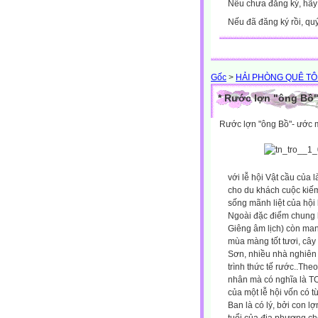
Nếu chưa đăng ký, hã
Nếu đã đăng ký rồi, qu
Gốc
>
HẢI PHÒNG QUÊ TÔ
* Rước lợn "ông Bồ
Rước lợn "ông Bồ"- ước 
với lễ hội Vật cầu của 
cho du khách cuộc kiếm
sống mãnh liệt của hội 
Ngoài đặc điểm chung l
Giêng âm lịch) còn ma
mùa màng tốt tươi, cây 
Sơn, nhiều nhà nghiên
trình thức tế rước..
Theo
nhân mà có nghĩa là TO.
của một lễ hội vốn có t
Ban là có lý, bởi con l