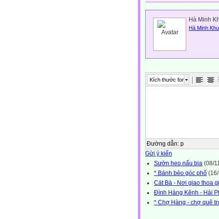
Hà Minh Kh
Hà Minh Kh
Kích thước font
Đường dẫn
:
p
Gửi ý kiến
Sườn heo nấu bia
(08/1
* Bánh bèo góc phố
(16/
Cát Bà - Nơi giao thoa g
Đình Hàng Kênh - Hải P
* Chợ Hàng - chợ quê tr