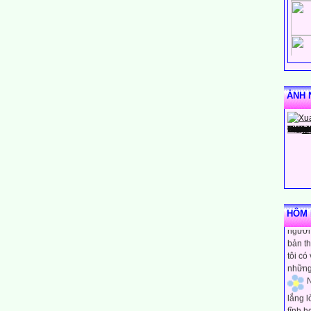
ẢNH 
N
rằng m
HÔM N
người 
bản th
tôi có
những
N
lắng 
tĩnh h