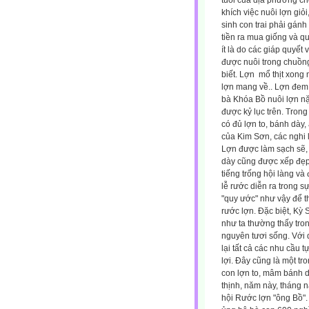
tuổi của địa phương ch
khích việc nuôi lợn giỏi
sinh con trai phải gánh
tiền ra mua giống và qu
ít là do các giáp quyết 
được nuôi trong chuồn
biết. Lợn
mổ thịt xong 
lợn mang về.. Lợn đem 
bà Khóa Bồ nuôi lợn nặn
được kỷ lục trên. Trong
có đủ lợn to, bánh dày,
của Kim Sơn, các nghi 
Lợn được làm sạch sẽ, 
dày cũng được xếp đẹp 
tiếng trống hội làng v
lễ rước diễn ra trong 
"quy ước" như vậy để thấ
rước lợn. Đặc biệt, Kỳ
như ta thường thấy tron
nguyên tươi sống. Với 
lại tất cả các nhu cầu 
lợi. Đây cũng là một t
con lợn to, mâm bánh 
thịnh, năm này, tháng n
hội Rước lợn "ông Bồ".