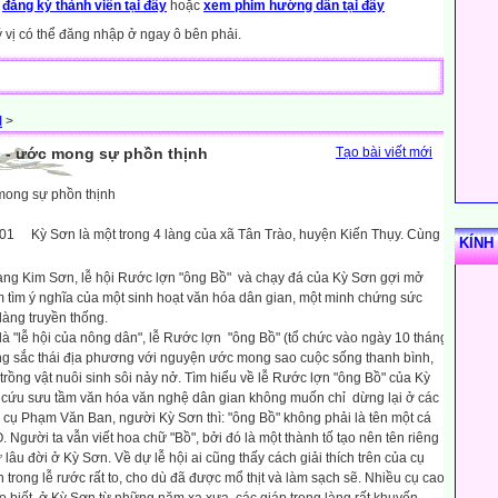
y
đăng ký thành viên tại đây
hoặc
xem phim hướng dẫn tại đây
ý vị có thể đăng nhập ở ngay ô bên phải.
I
>
" - ước mong sự phồn thịnh
Tạo bài viết mới
mong sự phồn thịnh
Kỳ Sơn là một trong 4 làng của xã Tân Trào, huyện Kiến Thụy. Cùng
KÍNH
làng Kim Sơn, lễ hội Rước lợn "ông Bồ"
và chạy đá của Kỳ Sơn gợi mở
 tìm ý nghĩa của một sinh hoạt văn hóa dân gian, một minh chứng sức
làng truyền thống.
à "lễ hội của nông dân", lễ Rước lợn
"ông Bồ" (tổ chức vào ngày 10 tháng
ng sắc thái địa phương với nguyện ước mong sao cuộc sống thanh bình,
trồng vật nuôi sinh sôi nảy nở. Tìm hiểu về lễ Rước lợn "ông Bồ" của Kỳ
 cứu sưu tầm văn hóa văn nghệ dân gian không muốn chỉ
dừng lại ở các
 cụ Phạm Văn Ban, người Kỳ Sơn thì: "ông Bồ" không phải là tên một cá
 Người ta vẫn viết hoa chữ "Bồ", bởi đó là một thành tố tạo nên tên riêng
ừ lâu đời ở Kỳ Sơn. Về dự lễ hội ai cũng thấy cách giải thích trên của cụ
ợn trong lễ rước rất to, cho dù đã được mổ thịt và làm sạch sẽ. Nhiều cụ cao