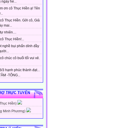
 ngày hè...
m ơn cô Thục Hiền ạ! Tên
...
cô Thục Hiền. Gởi cô, Giả
y mai...
tự nhiên....
ô Thục Hiền!...
t nghề bụi phấn dính đầy
gười...
ô chúc cô buổi tối vui vẻ.
/3 hạnh phúc thành đạt...
ẦM -TỔNG...
RỢ TRỰC TUYẾN
 Thục Hiền)
g Minh Phương)