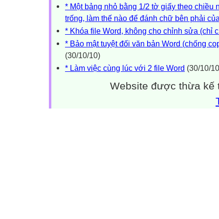
* Một bảng nhỏ bằng 1/2 tờ giấy theo chiều 
trống, làm thế nào để đánh chữ bên phải củ
* Khóa file Word, không cho chỉnh sửa (chỉ 
* Bảo mật tuyệt đối văn bản Word (chống cop
(30/10/10)
* Làm việc cùng lúc với 2 file Word
(30/10/10
Website được thừa kế