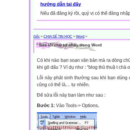
hướng dẫn tại đây
Nếu đã đăng ký rồi, quý vị có thể đăng nhậ
Gốc
>
CHIA SẺ TIN HỌC
>
Word
>
* Sửa lỗi chữ tự nhảy trong Word
Có khi nào bạn soạn văn bản mà ra dòng ch
khi gõ dấu ? Ví dụ như : “blog thủ thuậ t chà 
Lỗi này phát sinh thường sau khi bạn dùng c
cũng có thể là… tự nhiên.
Để sửa lỗi này bạn làm như sau :
Bước 1:
Vào Tools-> Options
.