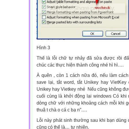
Hình 3
Thế là lỗi chữ tự nhảy đã sửa được rồi đấ
chúc các thực hiện thành công nhé hì hì….
À quên , còn 1 cách nữa đó, nếu làm cách
save lại, tắt word, tắt Unikey hay VietKey
Unikey hay Vietkey nhé Nếu cũng không đượ
cuối cùng là khởi động lại windows Có khi
dòng chữ với những khoảng cách mỗi khi gõ
thuậ t chà o cá c bạ n”….
Lỗi này phát sinh thường sau khi bạn dùng c
cũng có thể là… tự nhiên.