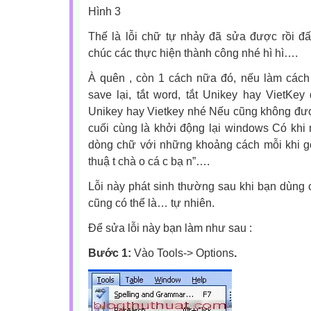
Hình 3
Thế là lỗi chữ tự nhảy đã sửa được rồi đấ
chúc các thực hiện thành công nhé hì hì….
À quên , còn 1 cách nữa đó, nếu làm cách
save lại, tắt word, tắt Unikey hay VietKey
Unikey hay Vietkey nhé Nếu cũng không đượ
cuối cùng là khởi động lại windows Có khi
dòng chữ với những khoảng cách mỗi khi gõ
thuậ t chà o cá c bạ n”….
Lỗi này phát sinh thường sau khi bạn dùng c
cũng có thể là… tự nhiên.
Để sửa lỗi này bạn làm như sau :
Bước 1:
Vào Tools-> Options
.