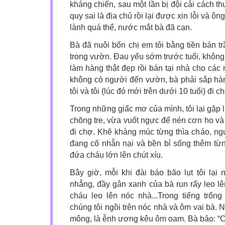
kháng chiến, sau một lần bị đội cải cách th
quy sai là địa chủ rồi lại được xin lỗi và ôn
lành quá thể, nước mắt bà đã cạn.
Bà đã nuôi bốn chị em tôi bằng tiền bán tr
trong vườn. Đau yếu sớm trước tuổi, không
làm hàng thật đẹp rồi bán tại nhà cho các
không có người đến vườn, bà phải sắp hàn
tôi và tôi (lúc đó mới trên dưới 10 tuổi) đi
Trong những giấc mơ của mình, tôi lại gặp l
chõng tre, vừa vuốt ngực để nén cơn ho và t
đi chợ. Khẽ khàng múc từng thìa cháo, ng
đang cố nhẫn nại và bền bỉ sống thêm từ
đứa cháu lớn lên chút xíu.
Bây giờ, mỗi khi đài báo bão lụt tôi lại
nhẳng, đầy gân xanh của bà run rẩy leo lê
cháu leo lên nóc nhà...Trong tiếng trốn
chúng tôi ngồi trên nóc nhà và ôm vai bà.
mông, là ễnh ương kêu ôm oam. Bà bảo: “Cứ