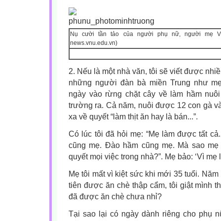
Nụ cười tần tảo của người phụ nữ, người mẹ VN
news.vnu.edu.vn)
2. Nếu là một nhà văn, tôi sẽ viết được nhi
những người đàn bà miền Trung như mẹ 
ngày vào rừng chặt cây về làm hầm nuôi
trường ra. Cả năm, nuôi được 12 con gà v
xa về quyết “làm thịt ăn hay là bán...”.
Có lúc tôi đã hỏi mẹ: “Mẹ làm được tất c
cũng mẹ. Đào hầm cũng mẹ. Mà sao mẹ 
quyết mọi việc trong nhà?”. Mẹ bảo: ‘Vì mẹ l
Mẹ tôi mất vì kiệt sức khi mới 35 tuổi. Năm
tiên được ăn chè thập cẩm, tôi giật mình t
đã được ăn chè chưa nhỉ?
Tại sao lại có ngày dành riêng cho phụ 