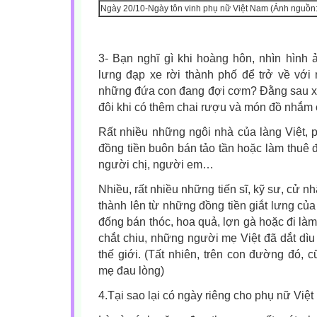
Ngày 20/10-Ngày tôn vinh phụ nữ Việt Nam (Ảnh nguồn:
3- Bạn nghĩ gì khi hoàng hôn, nhìn hình
lưng đạp xe rời thành phố để trở về với
những đứa con đang đợi cơm? Đằng sau xe 
đôi khi có thêm chai rượu và món đồ nhắm
Rất nhiều những ngôi nhà của làng Việt,
đồng tiền buôn bán tảo tần hoặc làm thuê
người chị, người em…
Nhiều, rất nhiều những tiến sĩ, kỹ sư, cử 
thành lên từ những đồng tiền giắt lưng c
đống bán thóc, hoa quả, lợn gà hoặc đi là
chắt chiu, những người mẹ Việt đã dắt dì
thế giới. (Tất nhiên, trên con đường đó,
mẹ đau lòng)
4.Tại sao lại có ngày riêng cho phụ nữ Việ