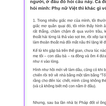
người, ở đâu đó hỏi câu này. Cả đê
hỏi mình: Phụ nữ Việt thì khác gì v
1. Trong nhiều giấc mơ của mình, tôi thư
giấc mơ quằn quại đó, tôi nhìn thấy hình 
rất thẳng, chầm chậm đi qua vườn trầu,
thoắt hái từng lá thả vào sọt tre, rồi xếp lạ
làm thoăn thoắt mà đôi mắt nâu thì lặng lẽ đ
Kể từ khi gặp bà trên thế gian, chưa lúc nào
mẹ tôi – con dâu bà – ra đồng và ôm 4 đứa
như ri vào lòng.
Hình như hồi mới về làm dâu, cũng có khi b
chiến rồi trở về nhà bằng một tấm bằng “Tổ 
rằng cho đến lúc chết, mình cũng không t
(và cả không biết mộ con nằm ở đâu).
Nhưng, sau ba lần nhà bị Pháp đốt vì ông