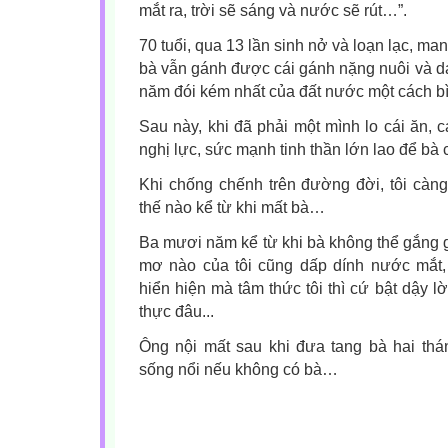
mắt ra, trời sẽ sáng và nước sẽ rút…”.
70 tuổi, qua 13 lần sinh nở và loạn lạc, m
bà vẫn gánh được cái gánh nặng nuôi và d
năm đói kém nhất của đất nước một cách bì
Sau này, khi đã phải một mình lo cái ăn, 
nghị lực, sức mạnh tinh thần lớn lao để bà 
Khi chống chếnh trên đường đời, tôi càng
thế nào kể từ khi mất bà…
Ba mươi năm kể từ khi bà không thể gắng g
mơ nào của tôi cũng dấp dính nước mắt,
hiển hiện mà tâm thức tôi thì cứ bật dậy l
thực đâu...
Ông nội mất sau khi đưa tang bà hai thá
sống nổi nếu không có bà…