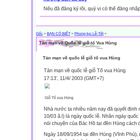
Nếu đã đăng ký rồi, quý vị có thể đăng nhậ
Gốc
>
BẠN CÓ BIẾT
>
Phong tục Lễ-Tết
>
Tản mạv về Quốc lễ giỗ tổ Vua Hùng
Tản mạn về quốc lễ giỗ tổ vua Hùng
Tản mạn về quốc lễ giỗ Tổ vua Hùng
17:13', 11/4/ 2003 (GMT+7)
Giỗ Tổ vua Hùng
Nhà nước ta nhiều năm nay đã quyết định
10/03 â.l) là ngày quốc lễ. Nhân ngày quốc
nói chuyện của Bác Hồ tại đền Hùng cách đ
Ngày 18/09/1954 tại đền Hùng (Vĩnh Phú), 