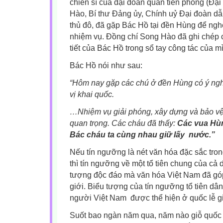
chiến sĩ của đại đoàn quân tiên phong (Đạ
Hào, Bí thư Đảng ủy, Chính uỷ Đại đoàn dẫn
thủ đô, đã gặp Bác Hồ tại đền Hùng để ngh
nhiệm vụ. Đồng chí Song Hào đã ghi chép c
tiết của Bác Hồ trong sổ tay công tác của m
Bác Hồ nói như sau:
“Hôm nay gặp các chú ở đền Hùng có ý nghĩa
vị khai quốc.
…Nhiệm vụ giải phóng, xây dựng và bảo vệ 
quan trọng. Các cháu đã thấy:
Các vua Hù
Bác cháu ta cùng nhau giữ lấy nước.”
Nếu tín ngưỡng là nét văn hóa đặc sắc tro
thì tín ngưỡng về một tổ tiên chung của cả 
tượng độc đáo mà văn hóa Việt Nam đã góp
giới. Biểu tượng của tín ngưỡng tổ tiên dân
người Việt Nam được thể hiện ở quốc lễ g
Suốt bao ngàn năm qua, năm nào giỗ quốc