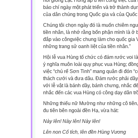
nòi giống Lạc Hồng ấp ủ lên công việc của
báo chí ngày một phát triển và trở thành dụn
của dân chúng trong Quốc gia và của Quốc g
Chúng tôi chọn ngày đó là muốn chiêm ng
tiền nhân, là nhớ rằng bổn phận mình là ở
đắp vào côngviệc chung làm cho quốc gia
những trang sử oanh liệt của tiền nhân.”
Hội lễ vua Hùng tổ chức có đám rước voi 
ý nghĩa muôn loài quy phục vua Hùng; đồng
việc “chú rể Sơn Tinh” mang quân đi đón “
thách cưới và đưa dâu. Đám rước phải dầy
với lễ vật là bánh dầy, bánh chưng, nhắc đế
nhắc đến các vua Hùng có công dạy dân trồ
Những thiếu nữ Mường như những cô tiên, 
đu tiên bên ngoài đền Hạ, vừa hát:
Này lên! Này lên! Này lên!
Lên non Cổ tích, lên đền Hùng Vương