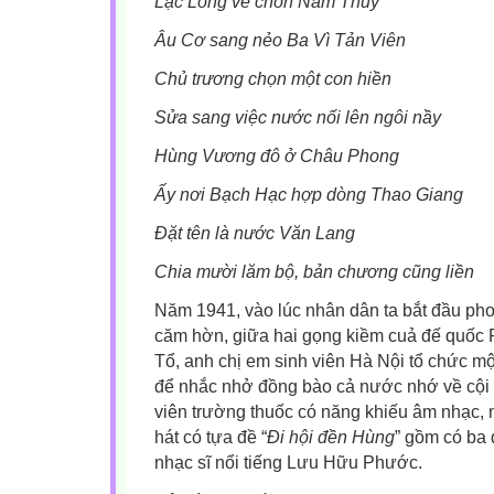
Lạc Long về chốn Nam Thùy
Âu Cơ sang nẻo Ba Vì Tản Viên
Chủ trương chọn một con hiền
Sửa sang việc nước nối lên ngôi nầy
Hùng Vương đô ở Châu Phong
Ấy nơi Bạch Hạc hợp dòng Thao Giang
Đặt tên là nước Văn Lang
Chia mười lăm bộ, bản chương cũng liền
Năm 1941, vào lúc nhân dân ta bắt đầu pho
căm hờn, giữa hai gọng kiềm cuả đế quốc 
Tổ, anh chị em sinh viên Hà Nội tổ chức m
để nhắc nhở đồng bào cả nước nhớ về cội 
viên trường thuốc có năng khiếu âm nhạc,
hát có tựa đề “
Đi hội đền Hùng
” gồm có ba 
nhạc sĩ nổi tiếng Lưu Hữu Phước.