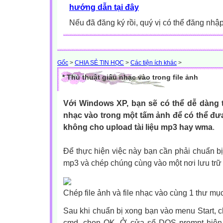
hướng dẫn tại đây
Nếu đã đăng ký rồi, quý vị có thể đăng nhậ
Gốc
>
CHIA SẺ TIN HỌC
>
Các tiện ích khác
>
* Thủ thuật giấu nhạc vào trong file ảnh
Với Windows XP, bạn sẽ có thể dễ dàng t
nhạc vào trong một tấm ảnh để có thể đưa
không cho upload tài liệu mp3 hay wma
.
Để thực hiện việc này bạn cần phải chuẩn bị m
mp3 và chép chúng cùng vào một nơi lưu trữ (v
Chép file ảnh và file nhạc vào cùng 1 thư mụ
Sau khi chuẩn bị xong bạn vào menu Start, 
cmd, chọn OK. Ở cửa sổ DOS prompt hiện