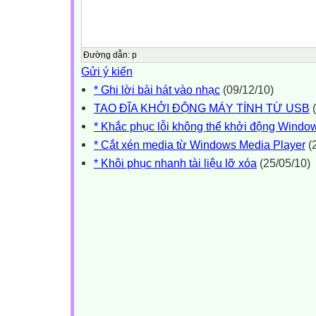
Đường dẫn
:
p
Gửi ý kiến
* Ghi lời bài hát vào nhạc
(09/12/10)
TAO ĐĨA KHỞI ĐỘNG MÁY TÍNH TỪ USB
(
* Khắc phục lỗi không thể khởi động Windo
* Cắt xén media từ Windows Media Player
(
* Khôi phục nhanh tài liệu lỡ xóa
(25/05/10)