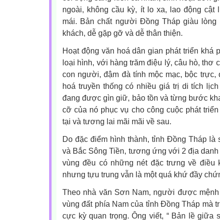
ngoài, không cầu kỳ, ít lo xa, lao động cật
mái. Bản chất người Ðồng Tháp giàu lòng
khách, dễ gặp gỡ và dễ thân thiện.
Hoạt động văn hoá dân gian phát triển khá 
loại hình, với hàng trăm điệu lý, câu hò, thơ 
con người, đậm đà tính mộc mạc, bộc trực,
hoá truyền thống có nhiều giá trị di tích lị
đang được gìn giữ, bảo tồn và từng bước khai
cỡ của nó phục vụ cho công cuộc phát triển k
tại và tương lai mãi mãi về sau.
Do đặc điểm hình thành, tỉnh Đồng Tháp là
và Bắc Sông Tiền, tương ứng với 2 địa dan
vùng đều có những nét đặc trưng về điều ki
nhưng tựu trung vẫn là một quá khứ đầy chứn
Theo nhà văn Sơn Nam, người được mệnh 
vùng đất phía Nam của tỉnh Đồng Tháp mà tru
cực kỳ quan trọng. Ông viết, “ Bản lề giữa