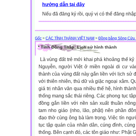
hướng dẫn tại đây
Nếu đã đăng ký rồi, quý vị có thể đăng nhậ
Gốc
>
CÁC TỈNH THÀNH VIỆT NAM
>
Đồng bằng Sông Cửu
* Tỉnh Đồng Tháp: Lịch sử hình thành
Là vùng đất trẻ mới khai phá khoảng thế kỷ X
Nguyễn, người Việt ở miền ngoài di cư v
thành của vùng đất này gắn liền với lịch sử 
với thiên nhiên, thú dữ và giặc ngoại xâm. Q
giá trị nhân văn qua nhiều thế hệ, hình thàn
thống mang sắc thái riêng.
Các phong tục tậ
đồng gắn liền với nền sản xuất thuần nôn
tam nho giáo (nho, lão, phật) nên phần đ
đạo thờ cùng ông bà làm trọng. Việc tín ng
tục tập quán của nhân dân, cúng đình, cúng 
thống. Bên cạnh đó, các tôn giáo như: Phật G