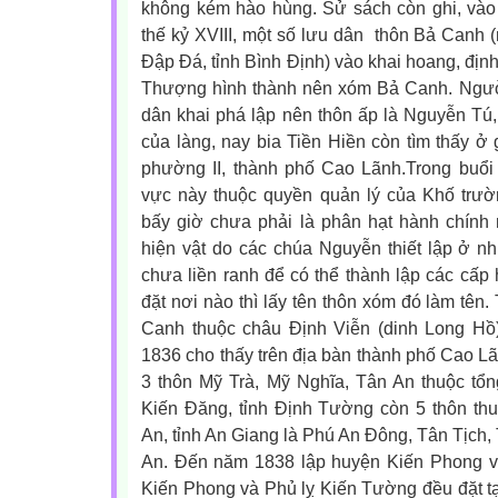
không kém hào hùng. Sử sách còn ghi, vào 
thế kỷ XVIII, một số lưu dân
thôn Bả Canh (n
Đập Đá, tỉnh Bình Định) vào khai hoang, địn
Thượng hình thành nên xóm Bả Canh. Người
dân khai phá lập nên thôn ấp là Nguyễn Tú
của làng, nay bia Tiền Hiền còn tìm thấy ở
phường II, thành phố Cao Lãnh.
Trong buổi
vực này thuộc quyền quản lý của Khố trư
bấy giờ chưa phải là phân hạt hành chính 
hiện vật do các chúa Nguyễn thiết lập ở nh
chưa liền ranh để có thể thành lập các cấp
đặt nơi nào thì lấy tên thôn xóm đó làm tên
Canh thuộc châu Định Viễn (dinh Long Hồ
1836 cho thấy trên địa bàn thành phố Cao L
3 thôn Mỹ Trà, Mỹ Nghĩa, Tân An thuộc t
Kiến Đăng, tỉnh Định Tường còn 5 thôn thu
An, tỉnh An Giang là Phú An Đông, Tân Tịch,
An. Đến năm 1838 lập huyện Kiến Phong v
Kiến Phong và Phủ lỵ Kiến Tường đều đặt tạ