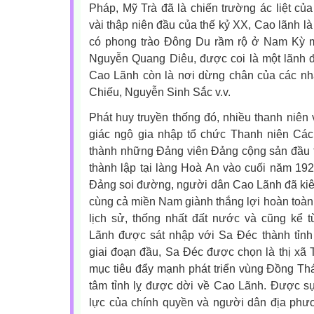
Pháp, Mỹ Trà đã là chiến trường ác liệt củ
vài thập niên đầu của thế kỷ XX, Cao lãnh l
có phong trào Đông Du rầm rộ ở Nam Kỳ m
Nguyễn Quang Diêu, được coi là một lãnh 
Cao Lãnh còn là nơi dừng chân của các n
Chiếu, Nguyễn Sinh Sắc v.v.
Phát huy truyền thống đó, nhiều thanh niê
giác ngộ gia nhập tổ chức Thanh niên Các
thành những Đảng viên Đảng cộng sản đầu t
thành lập tại làng Hoà An vào cuối năm 19
Đảng soi đường, người dân Cao Lãnh đã kiê
cùng cả miền Nam giành thắng lợi hoàn toàn 
lịch sử, thống nhất đất nước và cũng kể 
Lãnh được sát nhập với Sa Đéc thành tỉn
giai đoạn đầu, Sa Đéc được chọn là thị xã
mục tiêu đẩy mạnh phát triển vùng Đồng Th
tâm tỉnh lỵ được dời về Cao Lãnh. Được s
lực của chính quyền và người dân địa phư