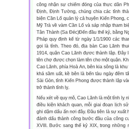
công nhận sự chiếm đóng của thực dân Phá
Định, Định Tường, chúng chia các tỉnh th
biện Cần Lố quản lý cả huyện Kiến Phong, 
Mỹ Trà về vàm Cần Lố và sáp nhập tham bi
Tân Thành (Sa Đéc)
Đến đầu thế kỷ, bằng Ng
Pháp quy định kể từ ngày 1/1/1900 các th
gọi là tỉnh. Theo đó, địa bàn Cao Lãnh th
1914, quận Cao Lãnh đựơc thành lập. Đây l
tên chợ được chọn làm tên cho một quận. K
Cao Lãnh, phía Hoà An, bên kia sông là khu
khá sầm uất, kề bên là bến tàu ngày đêm t
Sài Gòn, tỉnh Kiến Phong được thành lập v
trở thành tỉnh lỵ.
Nếu xét về quy mô, Cao Lãnh là một tỉnh lỵ nh
điều kiện khách quan, mỗi giai đoạn lịch 
ghi dậm dấu ấn nơi đây. Đầu tiên là sự xuất
đánh dấu thành công bước đầu của công cuộ
XVIII. Bước sang thế kỷ XIX, trong những