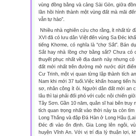
vùng đồng bằng và cảng Sài Gòn, giữa đồ
lần hồi hình thành một vùng đất mà mãi đ
vẫn tự hào”.
Nhiều nhà nghiên cứu cho rằng, ít nhất từ đ
XVI đã có lưu dân Việt đến vùng Sa Đéc khẩn
tiếng Khơme, có nghĩa là “chợ Sắt”. Bán d
Sắt hay nhà lồng chợ bằng sắt? Chưa có c
thuyết phục nhất về địa danh này nhưng có
đất mới nhất trên đường mở nước dứt đi
Cư Trinh, một vị quan từng lập thành tích 
Nam khi mới 37 tuổi.
Việc khẩn hoang tiến 
sơ, nhân công ít ỏi. Người dân đất mới an
lâu thì lại phải đối phó với cuộc nội chiến 
Tây Sơn. Gần 10 năm, quân sĩ hai bên truy
tích quan trọng nhất vào thời này ta còn tì
Long Thắng và đập Đá Hàn ở Long Hậu (Lai
Đéc đi vào ổn định. Gia Long lên ngôi, 
huyện Vĩnh An. Với vị trí địa lý thuận lợi,