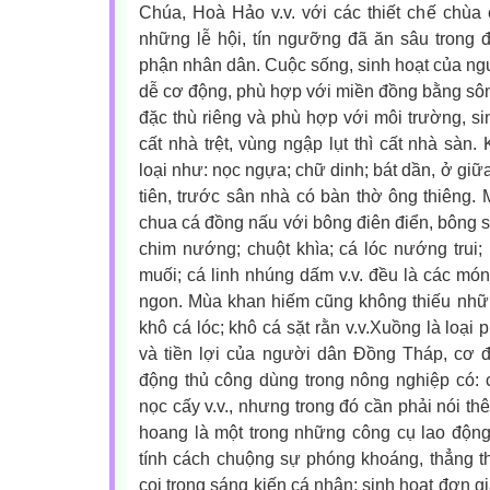
Chúa, Hoà Hảo v.v. với các thiết chế chùa c
những lễ hội, tín ngưỡng đã ăn sâu trong 
phận nhân dân.
Cuộc sống, sinh hoạt của n
dễ cơ động, phù hợp với miền đồng bằng sô
đặc thù riêng và phù hợp với môi trường, sin
cất nhà trệt, vùng ngập lụt thì cất nhà sàn.
loại như: nọc ngựa; chữ dinh; bát dần, ở giữ
tiên, trước sân nhà có bàn thờ ông thiêng. 
chua cá đồng nấu với bông điên điển, bông s
chim nướng; chuột khìa; cá lóc nướng trui
muối; cá linh nhúng dấm v.v. đều là các món
ngon. Mùa khan hiếm cũng không thiếu nhữn
khô cá lóc; khô cá sặt rằn v.v.
Xuồng là loại p
và tiền lợi của người dân Ðồng Tháp, cơ đ
động thủ công dùng trong nông nghiệp có: cà
nọc cấy v.v., nhưng trong đó cần phải nói t
hoang là một trong những công cụ lao độ
tính cách chuộng sự phóng khoáng, thẳng thắ
coi trọng sáng kiến cá nhân; sinh hoạt đơn gi