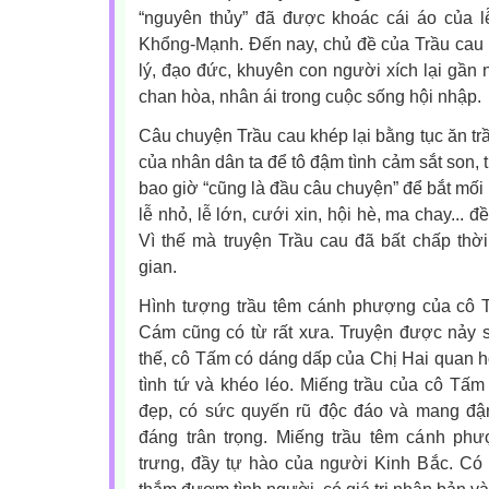
“nguyên thủy” đã được khoác cái áo của 
Khổng-Mạnh. Đến nay, chủ đề của Trầu cau l
lý, đạo đức, khuyên con người xích lại gần 
chan hòa, nhân ái trong cuộc sống hội nhập.
Câu chuyện Trầu cau khép lại bằng tục ăn tr
của nhân dân ta để tô đậm tình cảm sắt son, 
bao giờ “cũng là đầu câu chuyện” để bắt mối
lễ nhỏ, lễ lớn, cưới xin, hội hè, ma chay... đ
Vì thế mà truyện Trầu cau đã bất chấp thờ
gian.
Hình tượng trầu têm cánh phượng của cô T
Cám cũng có từ rất xưa. Truyện được nảy s
thế, cô Tấm có dáng dấp của Chị Hai quan họ
tình tứ và khéo léo. Miếng trầu của cô Tấm
đẹp, có sức quyến rũ độc đáo và mang đậm
đáng trân trọng. Miếng trầu têm cánh ph
trưng, đầy tự hào của người Kinh Bắc. Có 