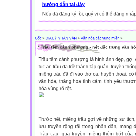
hướng dẫn tại đây
Nếu đã đăng ký rồi, quý vị có thể đăng nhậ
Gốc
>
ĐỊA LÝ NHÂN VĂN
>
Văn hóa các vùng miền
>
* Trầu têm cánh phượng - nét đặc trưng văn h
Trầu têm cánh phượng là hình ảnh đẹp, gợi 
tục ăn trầu đã trở thành tập quán, truyền thốn
miếng trầu đã đi vào thơ ca, huyền thoại, cổ 
văn hóa, thăng hoa tình cảm, tình yêu thươ
hóa vùng rõ rệt.
Trước hết, miếng trầu gợi về những sự tíc
lưu truyền rộng rãi trong nhân dân, mang 
Trầu cau, qua truyền miệng thêm bớt của n