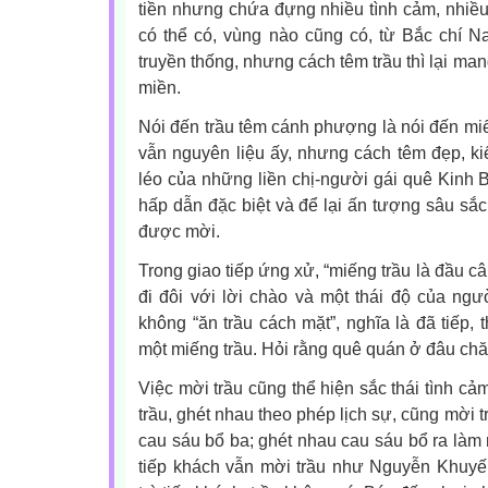
tiền nhưng chứa đựng nhiều tình cảm, nhiều
có thể có, vùng nào cũng có, từ Bắc chí N
truyền thống, nhưng cách têm trầu thì lại ma
miền.
Nói đến trầu têm cánh phượng là nói đến mi
vẫn nguyên liệu ấy, nhưng cách têm đẹp, ki
léo của những liền chị-người gái quê Kinh B
hấp dẫn đặc biệt và để lại ấn tượng sâu sắc 
được mời.
Trong giao tiếp ứng xử, “miếng trầu là đầu c
đi đôi với lời chào và một thái độ của ng
không “ăn trầu cách mặt”, nghĩa là đã tiếp, 
một miếng trầu. Hỏi rằng quê quán ở đâu chă
Việc mời trầu cũng thể hiện sắc thái tình cảm
trầu, ghét nhau theo phép lịch sự, cũng mời 
cau sáu bổ ba; ghét nhau cau sáu bổ ra làm
tiếp khách vẫn mời trầu như Nguyễn Khuyến