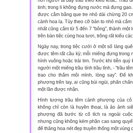
nơi người ta bày trầu theo kiểu khác. Trầu đ
tinh; trong li không đựng nước mà đựng gạo
được cắm bằng que tre nhỏ dài chừng 20 cm
cành hoa lạ. Tùy theo cỡ bàn to nhỏ mà cắm n
nhất cũng cắm từ 5 đến 7 “bông”, thành một lọ
trên bàn tiệc cùng hoa tươi, trông rất kiểu cá
Ngày nay, trong tiệc cưới ở một số làng qu
được têm rất cầu kỳ; mỗi miếng đựng trong 
hình vuông hoặc trái tim. Trước khi tiễn quý
người một miếng trầu tính trầu tình, - “trầu 
trao cho thắm môi mình, lòng say”. Để k
phượng trên tay, ai cũng bùi ngùi, phấn chấn
một lần được nhận.
Hình tượng trầu têm cánh phượng của cô
không chỉ còn là huyền thoại, là ảo ảnh si
phượng đã bước từ cổ tích ra ngoài cuộc 
nhưng cũng không kém phần cao sang quyến r
để thăng hoa nét đẹp truyền thống một vùng 