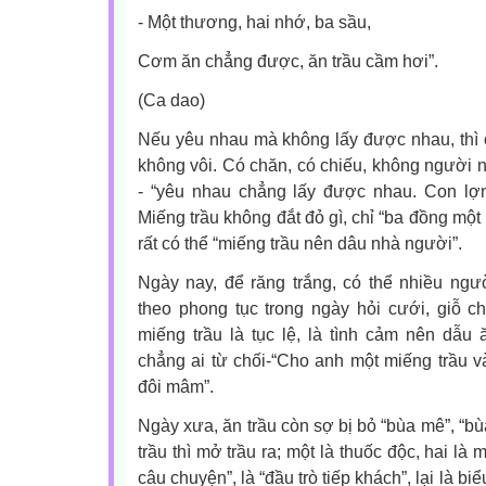
- Một thương, hai nhớ, ba sầu,
Cơm ăn chẳng được, ăn trầu cầm hơi”.
(Ca dao)
Nếu yêu nhau mà không lấy được nhau, thì ch
không vôi. Có chăn, có chiếu, không người 
- “yêu nhau chẳng lấy được nhau. Con lợn
Miếng trầu không đắt đỏ gì, chỉ “ba đồng một
rất có thể “miếng trầu nên dâu nhà người”.
Ngày nay, để răng trắng, có thể nhiều ngư
theo phong tục trong ngày hỏi cưới, giỗ chạ
miếng trầu là tục lệ, là tình cảm nên dẫ
chẳng ai từ chối-“Cho anh một miếng trầu và
đôi mâm”.
Ngày xưa, ăn trầu còn sợ bị bỏ “bùa mê”, “bù
trầu thì mở trầu ra; một là thuốc độc, hai là 
câu chuyện”, là “đầu trò tiếp khách”, lại là b