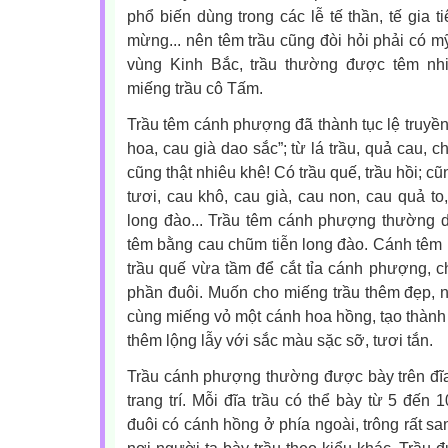
phổ biến dùng trong các lễ tế thần, tế gia tiê
mừng... nên têm trầu cũng đòi hỏi phải có mỹ 
vùng Kinh Bắc, trầu thường được têm nh
miếng trầu cô Tấm.
Trầu têm cánh phượng đã thành tục lệ truyền 
hoa, cau già dao sắc”; từ lá trầu, quả cau, 
cũng thật nhiêu khê! Có trầu quế, trầu hồi; cũn
tươi, cau khô, cau già, cau non, cau quả to
long đào... Trầu têm cánh phượng thường 
têm bằng cau chũm tiễn long đào. Cánh têm n
trầu quế vừa tầm để cắt tỉa cánh phượng, ch
phần đuôi. Muốn cho miếng trầu thêm đẹp, 
cùng miếng vỏ một cánh hoa hồng, tạo thành
thêm lộng lẫy với sắc màu sặc sỡ, tươi tắn.
Trầu cánh phượng thường được bày trên đĩa 
trang trí. Mỗi đĩa trầu có thể bày từ 5 đến
đuôi có cánh hồng ở phía ngoài, trông rất san