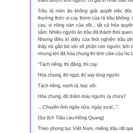
thắm đượm tình người, có giá trị nhân bản v
Trầu là món ăn không giải quyết việc đói,
thưởng thức vị cay thơm của lá trầu không, v
cau, vị nồng nàn của vôi... tất cả hòa quy
sẫm. Nhiều người ăn trầu đã thành thói quen,
Nhưng điều kì diệu của thói nghiện trầu p
thấy nó gắn bó với số phận con người; bởi tá
nhưng khi đã hòa chung thì tình cảm của họ l
“Tách riêng, thì đắng, thì cay.
Hòa chung, thì ngọt, thì say lòng người.
Tách riêng, xanh lá, bạc vôi.
Hòa chung, đỏ thắm máu người, lạ chưa?
... Chuyện tình ngày xửa, ngày xưa!...”.
(Sự tích Trầu cau-Hồng Quang)
Theo phong tục Việt Nam, miếng trầu rất que