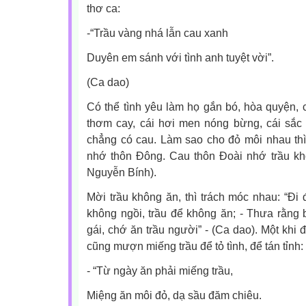
thơ ca:
-“Trầu vàng nhá lẫn cau xanh
Duyên em sánh với tình anh tuyệt vời”.
(Ca dao)
Có thể tình yêu làm họ gắn bó, hòa quyện, 
thơm cay, cái hơi men nóng bừng, cái sắc 
chẳng có cau. Làm sao cho đỏ môi nhau thì
nhớ thôn Đông. Cau thôn Đoài nhớ trầu khô
Nguyễn Bính).
Mời trầu không ăn, thì trách móc nhau: “Đi 
không ngồi, trầu để không ăn; - Thưa rằng 
gái, chớ ăn trầu người” - (Ca dao). Một khi đ
cũng mượn miếng trầu để tỏ tình, để tán tỉnh:
- “Từ ngày ăn phải miếng trầu,
Miệng ăn môi đỏ, dạ sầu đăm chiêu.