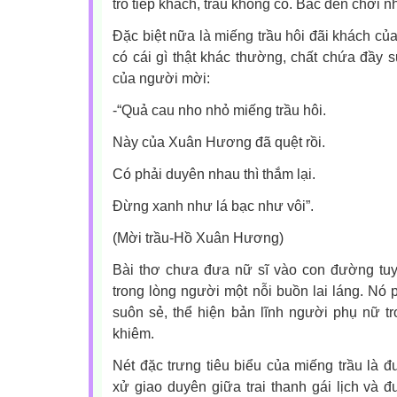
trò tiếp khách, trầu không có. Bác đến chơi nhà
Đặc biệt nữa là miếng trầu hôi đãi khách c
có cái gì thật khác thường, chất chứa đầy s
của người mời:
-“Quả cau nho nhỏ miếng trầu hôi.
Này của Xuân Hương đã quệt rồi.
Có phải duyên nhau thì thắm lại.
Đừng xanh như lá bạc như vôi”.
(Mời trầu-Hồ Xuân Hương)
Bài thơ chưa đưa nữ sĩ vào con đường tuy
trong lòng người một nỗi buồn lai láng. N
suôn sẻ, thể hiện bản lĩnh người phụ nữ t
khiêm.
Nét đặc trưng tiêu biểu của miếng trầu là đ
xử giao duyên giữa trai thanh gái lịch và đ