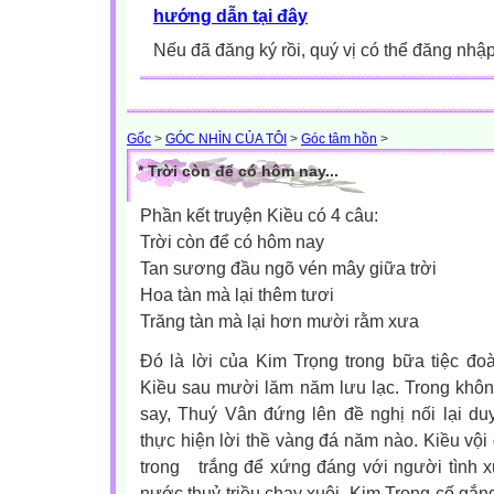
hướng dẫn tại đây
Nếu đã đăng ký rồi, quý vị có thể đăng nhậ
Gốc
>
GÓC NHÌN CỦA TÔI
>
Góc tâm hồn
>
* Trời còn để có hôm nay...
Phần kết truyện Kiều có 4 câu:
Trời còn để có hôm nay
Tan sương đầu ngõ vén mây giữa trời
Hoa tàn mà lại thêm tươi
Trăng tàn mà lại hơn mười rằm xưa
Đó là lời của Kim Trọng trong bữa tiệc đo
Kiều sau mười lăm năm lưu lạc. Trong khôn
say, Thuý Vân đứng lên đề nghị nối lại d
thực hiện lời thề vàng đá năm nào. Kiều vội 
trong trắng để xứng đáng với người tình 
nước thuỷ triều chay xuôi. Kim Trọng cố gắng