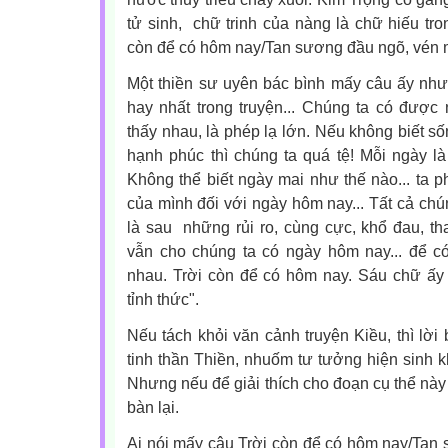
tử sinh, chữ trinh của nàng là chữ hiếu tro
còn để có hôm nay/Tan sương đầu ngõ, vén m
Một thiền sư uyên bác bình mấy câu ấy như 
hay nhất trong truyện... Chúng ta có được
thấy nhau, là phép lạ lớn. Nếu không biết số
hạnh phúc thì chúng ta quá tệ! Mỗi ngày là
Không thể biết ngày mai như thế nào... ta p
của mình đối với ngày hôm nay... Tất cả ch
là sau những rủi ro, cùng cực, khổ đau, tha
vẫn cho chúng ta có ngày hôm nay... để c
nhau. Trời còn để có hôm nay. Sáu chữ ấ
tỉnh thức".
Nếu tách khỏi văn cảnh truyện Kiều, thì lời 
tinh thần Thiền, nhuốm tư tưởng hiện sinh 
Nhưng nếu để giải thích cho đoạn cụ thể này t
bàn lại.
Ai nói mấy câu Trời còn để có hôm nay/Tan