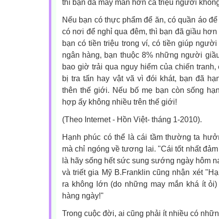
thì bạn đã may mắn hơn cả triệu người không
Nếu bạn có thực phẩm để ăn, có quần áo để 
có nơi để nghỉ qua đêm, thì bạn đã giầu hơn
bạn có tiền triệu trong ví, có tiền giúp ngườ
ngân hàng, bạn thuộc 8% những người giầu 
bao giờ trải qua nguy hiểm của chiến tranh, 
bị tra tấn hay vật vã vì đói khát, bạn đã h
thên thế giới. Nếu bố mẹ bạn còn sống hạn
hợp ấy không nhiều trên thế giới
(Theo Internet - Hồn Việt- tháng 1-2010).
Hạnh phúc có thể là cái tầm thường ta hư
mà chỉ ngóng về tương lai. "Cái tốt nhất đả
là hãy sống hết sức sung sướng ngày hôm nay
và triết gia Mỹ B.Franklin cũng nhận xét "
ra không lớn (do những may mắn khá ít ỏi
hàng ngày!"
Trong cuộc đời, ai cũng phải ít nhiều có nh