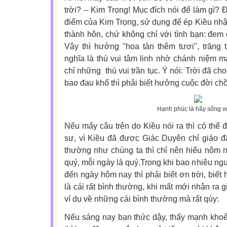
trời? -- Kim Trọng! Mục đích nói để làm gì? 
điểm của Kim Trọng, sử dụng để ép Kiều nhận
thành hôn, chứ không chỉ với tình bạn: đem 
Vậy thì hưởng "hoa tàn thêm tươi", trăng
nghĩa là thú vui tâm linh nhờ chánh niệm m
chỉ những thú vui trần tục. Ý nói: Trời đã c
bao đau khổ thì phải biết hưởng cuộc đời ch
Hạnh phúc là hãy sống vu
Nếu mấy câu trên do Kiều nói ra thì có thể đ
sư, vì Kiều đã được Giác Duyên chỉ giáo đã
thường như chúng ta thì chỉ nên hiểu nôm na
quý, mỗi ngày là quý.Trong khi bao nhiêu ng
đến ngày hôm nay thì phải biết ơn trời, biế
là cái rất bình thường, khi mất mới nhận ra gi
ví dụ về những cái bình thường mà rất qúy:
Nếu sáng nay bạn thức dậy, thấy mạnh kho