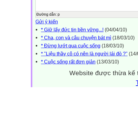
Đường dẫn
:
p
Gửi ý kiến
* Giữ lấy đức tin bền vững...!
(04/04/10)
* Cha, con và câu chuyện bát mì
(18/03/10)
* Đừng lướt qua cuộc sống
(18/03/10)
* "Liệu thầy cô có nên là người lái đò ?"
(14/
* Cuộc sống rất đơn giản
(13/03/10)
Website được thừa kế