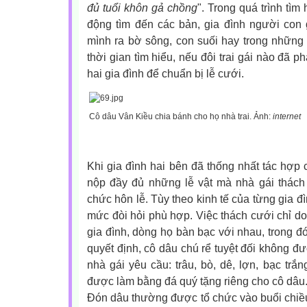
đủ tuổi khôn gả chồng
". Trong quá trình tìm
động tìm đến các bản, gia đình người con 
mình ra bờ sông, con suối hay trong những
thời gian tìm hiểu, nếu đôi trai gái nào đã p
hai gia đình để chuẩn bị lễ cưới.
Cô dâu Vân Kiều chia bánh cho họ nhà trai. Ảnh:
internet
Khi gia đình hai bên đã thống nhất tác hợp 
nộp đầy đủ những lễ vật mà nhà gái thách 
chức hôn lễ. Tùy theo kinh tế của từng gia đ
mức đòi hỏi phù hợp. Việc thách cưới chỉ do
gia đình, dòng họ bàn bạc với nhau, trong đó
quyết định, cô dâu chú rể tuyệt đối không đ
nhà gái yêu cầu: trâu, bò, dê, lợn, bạc trắ
được làm bằng đá quý tặng riêng cho cô dâ
Đón dâu thường được tổ chức vào buổi chiề