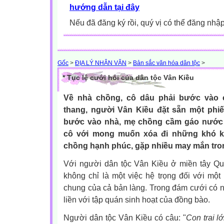
hướng dẫn tại đây
Nếu đã đăng ký rồi, quý vị có thể đăng nhậ
Gốc
>
ĐỊA LÝ NHÂN VĂN
>
Bản sắc văn hóa dân tộc
>
* Tục lệ cưới hỏi của dân tộc Vân Kiều
Về nhà chồng, cô dâu phải bước vào 
thang, người Vân Kiều đặt sẵn một phiế
bước vào nhà, mẹ chồng cầm gáo nước 
cô với mong muốn xóa đi những khó k
chồng hạnh phúc, gặp nhiều may mắn tro
Với người dân tộc Vân Kiều ở miền tây Quả
không chỉ là một việc hệ trọng đối với một
chung của cả bản làng. Trong đám cưới có nh
liền với tập quán sinh hoạt của đồng bào.
Người dân tộc Vân Kiều có câu: "
Con trai l