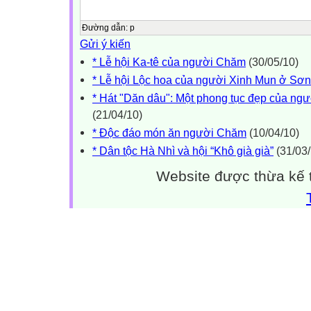
Đường dẫn
:
p
Gửi ý kiến
* Lễ hội Ka-tê của người Chăm
(30/05/10)
* Lễ hội Lộc hoa của người Xinh Mun ở Sơn
* Hát "Dăn dâu": Một phong tục đẹp của ng
(21/04/10)
* Độc đáo món ăn người Chăm
(10/04/10)
* Dân tộc Hà Nhì và hội “Khô già già”
(31/03/
Website được thừa kế