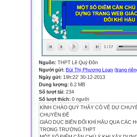
1
/
17
Nguồn:
THPT Lê Quý Đôn
Người gửi:
Bùi Thị Phương Loan
(
trang riê
Ngày gửi:
19h:22' 30-12-2013
Dung lượng:
6.2 MB
Số lượt tải:
234
Số lượt thích:
0 người
KÍNH CHÀO QUÝ THẦY CÔ VỀ DỰ CHUY
CHUYÊN ĐỀ
GIÁO DỤC BIẾN ĐỔI KHÍ HẬU QUA CÁC 
TRONG TRƯỜNG THPT
MỘT SỐ ĐIỂM CẦN CHÚ Ý KHI XÂY DỰN