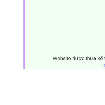
Hoạt động 2:Các tiết dạy tích hợp
Hoạt động 3:Học sinh tham gia vẽ tranh
Hoạt động 5: Xây dựng trang Web về..
Hoạt động 6: Tổ chức Đêm hội văn nghệ - th
phim
Hoạt động 1: Ra mắt dự án,
Hoạt động 4:Thành lập CLB truyền thông
III.XÂY DỰNG TRANG WEBSITE VỀ GIÁO 
KHÍ HẬU http://biendoikhihau.violet.vn
xây dựng trang Website :
Website được thừa kế
Cung cấp
kiến thức về
BĐKH.
Tuyên truyền
về BĐKH trong
cộng đồng
Hình thành
nhân cách người
laođộng mới,