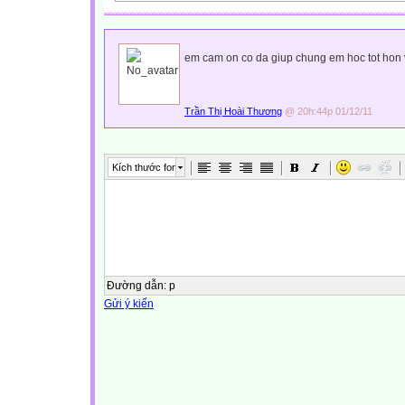
em cam on co da giup chung em hoc tot hon 
Trần Thị Hoài Thương
@ 20h:44p 01/12/11
Kích thước font
Đường dẫn
:
p
Gửi ý kiến