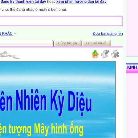
y
đăng ký thành viên tại đây
hoặc
xem phim hướng dẫn tại đây
ý vị có thể đăng nhập ở ngay ô bên phải.
N KHÁC
>
Đưa bài giảng lên
Cùng tác giả
Lịch sử tải về
KÍNH