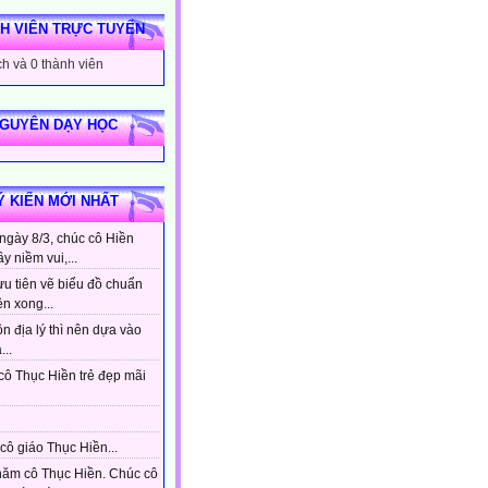
H VIÊN TRỰC TUYẾN
h và 0 thành viên
NGUYÊN DẠY HỌC
Ý KIẾN MỚI NHẤT
ngày 8/3, chúc cô Hiền
ầy niềm vui,...
ưu tiên vẽ biểu đồ chuẩn
ên xong...
n địa lý thì nên dựa vào
...
cô Thục Hiền trẻ đẹp mãi
cô giáo Thục Hiền...
hăm cô Thục Hiền. Chúc cô