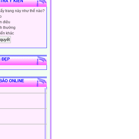
 TRA Ý KIẾN
hấy trang này như thế nào?
p
 điệu
h thường
iến khác
 ĐẸP
BÁO ONLINE