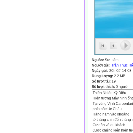
Nguồn:
Sưu tầm
Người gửi:
Trần Thục Hi
Ngày gửi:
20h:05' 14-03
Dung lượng:
2.2 MB
Số lượt tải:
19
Số lượt thích:
0 người
Thiên Nhiên Kỳ Diệu
Hiện tượng Mây hình ốn
Tại vùng Vịnh Carpentar
phía bắc Úc Châu
Hàng năm vào khoảng
từ tháng chín đến tháng
Cư dân và du khách
được chứng kiến hiện t