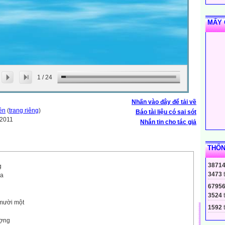
MẤY 
1
/
24
Nhấn vào đây để tải về
ền
(
trang riêng
)
Báo tài liệu có sai sót
-2011
Nhắn tin cho tác giả
THỐN
3871
g
3473
ia
6795
3524
 mười một
1592
t
ượng