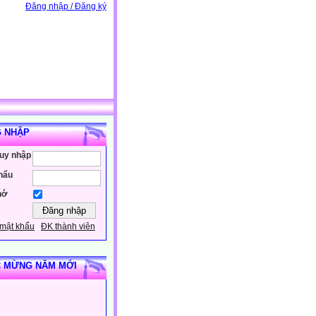
Đăng nhập / Đăng ký
 NHẬP
ruy nhập
hẩu
hớ
mật khẩu
ĐK thành viên
 MỪNG NĂM MỚI