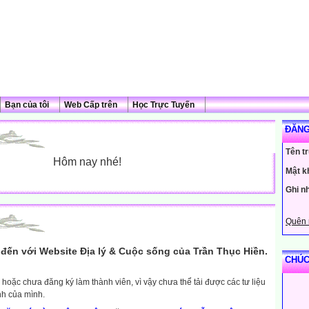
Bạn của tôi
Web Cấp trên
Học Trực Tuyến
ĐĂNG
Tên t
Hôm nay nhé!
Mật k
Ghi n
Quên 
đến với Website Địa lý & Cuộc sống của Trần Thục Hiền.
CHÚC
hoặc chưa đăng ký làm thành viên, vì vậy chưa thể tải được các tư liệu
nh của mình.