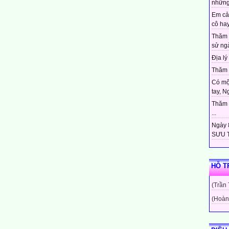
những
an sát
Em cả
rời
cô hay
Thăm 
sử ngà
g mây
Địa lý 
Thăm c
đầu
Có mộ
tay, N
 khác
Thăm c
ại dương
...
Ngày 8
SƯU T
g
HỖ T
(Trần
(Hoàn