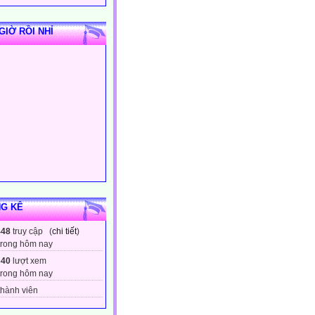
GIỜ RỒI NHỈ
G KÊ
448
truy cập (
chi tiết
)
trong hôm nay
640
lượt xem
trong hôm nay
hành viên