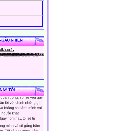
NGẪU NHIÊN
gày hôm nay, tôi sẽ tin
ình là người đặc biệt, một
AY TÔI...
quan trọng. Tôi sẽ yêu quý
ân tôi với chính những gì
 và không so sánh mình với
 người khác.
gày hôm nay, tôi sẽ tự
lòng mình và cố gắng trầm
ơn. Tôi sẽ học cách kiểm