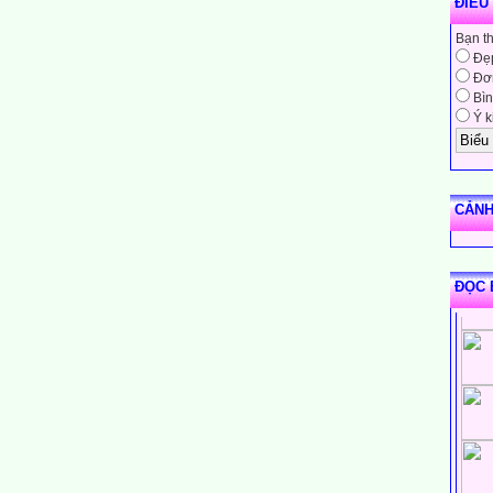
ĐIỀU
Bạn t
Đẹ
Đơn
Bìn
Ý k
CẢNH
ĐỌC 