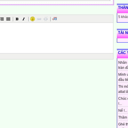
THÀN
ây
n trời
5 khác
thú
TÀI 
ố
CÁC 
y
Nhân 
tràn đ
Mình 
đầu ti
Thi mô
t
atlat là
Chúc 
à sương mù
!...
y cầu
Nể !...
Thăm 
Ghé t