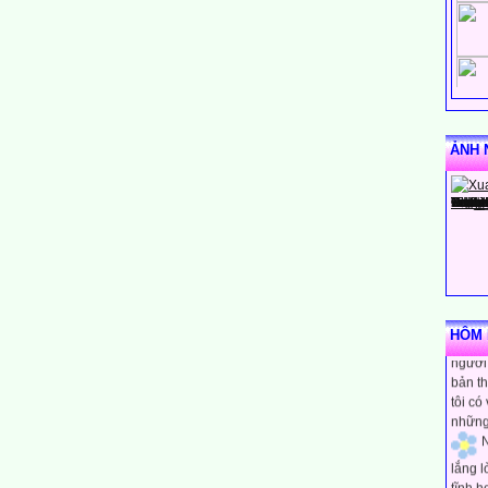
ẢNH 
N
rằng m
HÔM N
người 
bản th
tôi có
những
N
lắng 
tĩnh h