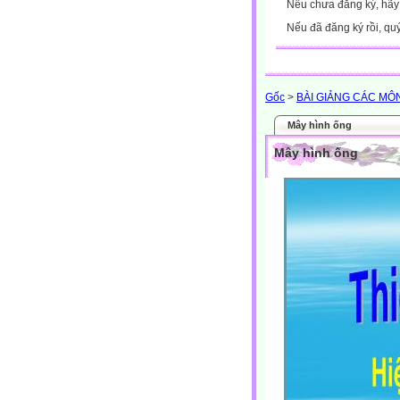
Nếu chưa đăng ký, hã
Nếu đã đăng ký rồi, qu
Gốc
>
BÀI GIẢNG CÁC MÔ
Mây hình ống
Mây hình ống