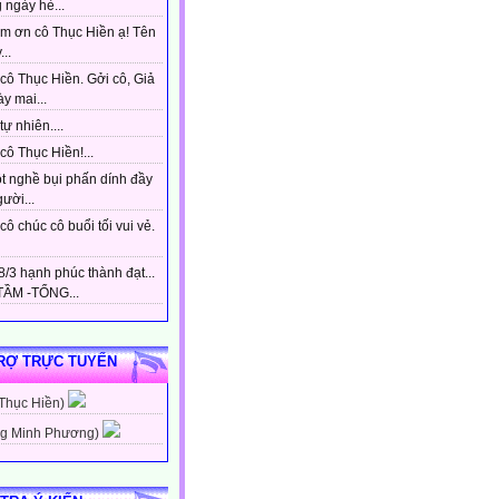
 ngày hè...
m ơn cô Thục Hiền ạ! Tên
...
cô Thục Hiền. Gởi cô, Giả
y mai...
tự nhiên....
ô Thục Hiền!...
t nghề bụi phấn dính đầy
gười...
ô chúc cô buổi tối vui vẻ.
/3 hạnh phúc thành đạt...
ẦM -TỔNG...
RỢ TRỰC TUYẾN
 Thục Hiền)
g Minh Phương)